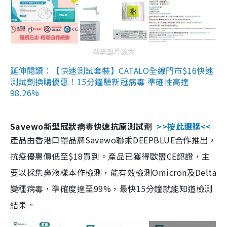
點擊圖片放大
延伸閱讀：【快速測試套裝】CATALO全線門市$16快速
測試劑換購優惠！15分鐘驗新冠病毒 準確性高達
98.26%
Savewo新型冠狀病毒快速抗原測試劑
>>按此選購<<
產品由香港口罩品牌Savewo聯乘DEEPBLUE合作推出，
抗疫優惠價低至$18買到。產品已獲得歐盟CE認證，主
要以採集鼻液樣本作檢測，能有效檢測Omicron及Delta
變種病毒，準確度達至99%，最快15分鐘就能知道檢測
結果。