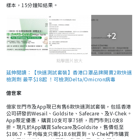
樣本，15分鐘知結果。
+2
點擊圖片放大
延伸閱讀：【快速測試套裝】香港口罩品牌開賣2款快速
檢測劑 最平$18起 ！可檢測Delta/Omicron病毒
億世家
億家世門市及App現已有售6款快速測試套裝，包括香港
公司研發的Wesail、Goldsite、Safecare、及V-Chek。
App限定優惠，購買10支可享75折，而門市則10支8
折。現凡於App購買Safecare及Goldsite，售價低至
$186.7，平均每支只需$18.6就買到。V-Chek門市購買