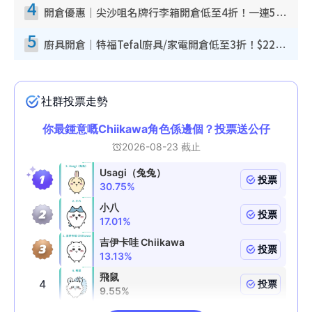
4
開倉優惠｜尖沙咀名牌行李箱開倉低至4折！一連5日 American Tourister/ace./Hallmark $200起！
5
廚具開倉｜特福Tefal廚具/家電開倉低至3折！$220起買平底鍋/炒鑊/湯煲！電飯煲/吸塵機/燙斗$418起