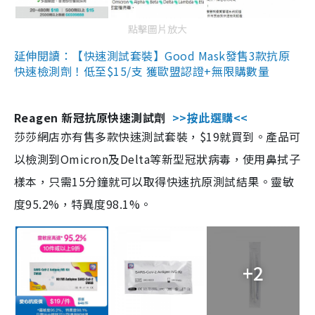
點擊圖片放大
延伸閱讀：【快速測試套裝】Good Mask發售3款抗原
快速檢測劑！低至$15/支 獲歐盟認證+無限購數量
Reagen 新冠抗原快速測試劑
>>按此選購<<
莎莎網店亦有售多款快速測試套裝，$19就買到。產品可
以檢測到Omicron及Delta等新型冠狀病毒，使用鼻拭子
樣本，只需15分鐘就可以取得快速抗原測試結果。靈敏
度95.2%，特異度98.1%。
+2