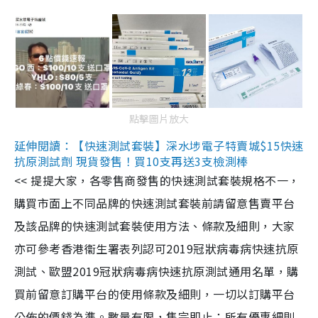
點擊圖片放大
延伸閱讀：【快速測試套裝】深水埗電子特賣城$15快速
抗原測試劑 現貨發售！買10支再送3支檢測棒
<< 提提大家，各零售商發售的快速測試套裝規格不一，
購買市面上不同品牌的快速測試套裝前請留意售賣平台
及該品牌的快速測試套裝使用方法、條款及細則，大家
亦可參考香港衞生署表列認可2019冠狀病毒病快速抗原
測試、歐盟2019冠狀病毒病快速抗原測試通用名單，購
買前留意訂購平台的使用條款及細則，一切以訂購平台
公佈的價錢為準。數量有限，售完即止；所有優惠細則