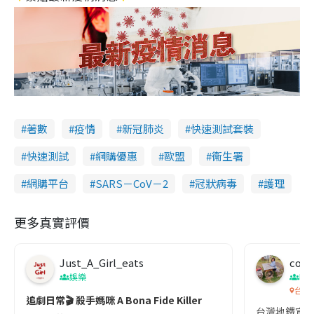
著數
疫情
新冠肺炎
快速測試套裝
快速測試
網購優惠
歐盟
衞生署
網購平台
SARS－CoV－2
冠狀病毒
護理
更多真實評價
Just_A_Girl_eats
co c
娛樂
吹
台灣
追劇日常🎬 殺手媽咪 A Bona Fide Killer
台灣地鐵宣