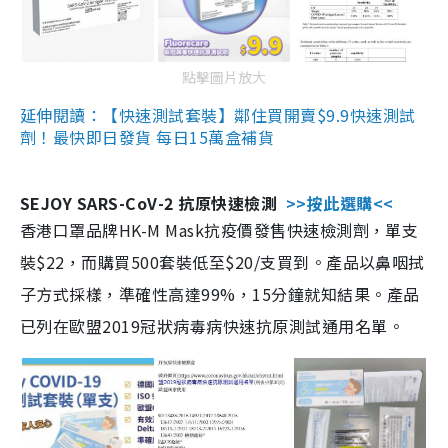
點擊圖片放大
延伸閱讀：【快速測試套裝】鄰住買開賣$9.9快速測試
劑！最快即日發貨 每日15萬盒補貨
SEJOY SARS-CoV-2 抗原快速檢測
>>按此選購<<
香港口罩品牌HK-M Mask抗疫價發售快速檢測劑，單支
裝$22，而購買500套裝低至$20/支買到。產品以鼻咽拭
子方式採樣，準確性高達99%，15分鐘就知結果。產品
已列在歐盟2019冠狀病毒病快速抗原測試通用名單。