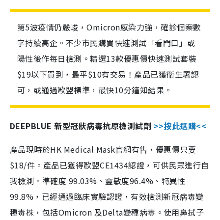
第5波疫情仍嚴峻，Omicron感染力強，確診個案數
字持續高企。不少市民購買快速測試「看門口」或
陽性後作每日檢測。精選13款優惠價快速測試套裝
$19以下買到，最平$10有交易！產品已獲衛生署認
可，或通過歐盟標準，最快10分鐘知結果。
DEEPBLUE 新型冠狀病毒抗原檢測試劑
>>按此選購<<
產品現時於HK Medical Mask官網有售，優惠價只要
$18/件。產品已獲得歐盟CE1434認證，可供民眾進行自
我檢測。準確度 99.03%、靈敏度96.4%、特異性
99.8%，已經通過臨床實驗認證，有效檢測新冠病毒變
種毒株，包括Omicron 及Delta變種病毒。使用鼻拭子