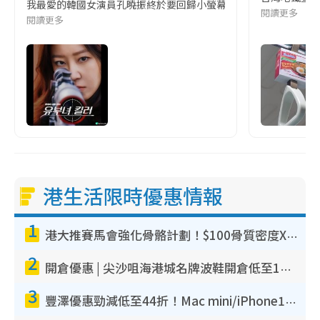
我最愛的韓國女演員孔曉振終於要回歸小螢幕啦!這次的劇本改編自同名
閱讀更多
閱讀更多
港生活限時優惠情報
1
港大推賽馬會強化骨骼計劃！$100骨質密度X光檢查 完成免費運動訓練送超市禮券！附參加資格
2
開倉優惠 | 尖沙咀海港城名牌波鞋開倉低至1折！On鞋$899起／Joy&Peace鞋履$98起
3
豐澤優惠勁減低至44折！Mac mini/iPhone17Pro大減價！廚房家電$220起