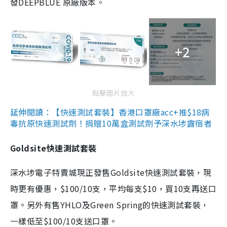
發DEEPBLUE 原廠版本。
+2
點擊圖片放大
延伸閱讀：【快速測試套裝】香港口罩廠acc+推$18病
毒抗原快速測試劑！捐贈10萬盒測試劑予深水埗露宿者
Goldsite快速測試套裝
深水埗電子特賣城現正發售Goldsite快速測試套裝，現
時更有優惠，$100/10支，平均每支$10，買10支再送口
罩。另外有售YHLO及Green Spring的快速測試套裝，
一樣低至$100/10支送口罩。