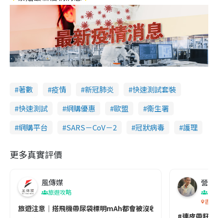
著數
疫情
新冠肺炎
快速測試套裝
快速測試
網購優惠
歐盟
衞生署
網購平台
SARS－CoV－2
冠狀病毒
護理
更多真實評價
風傳媒
營養教
旅遊攻略
生
香港
旅遊注意｜搭飛機帶尿袋標明mAh都會被沒收😱出發前切記檢查「1
#連皮帶籽都