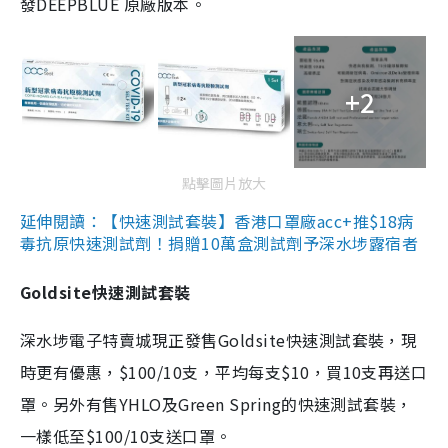
發DEEPBLUE 原廠版本。
+2
點擊圖片放大
延伸閱讀：【快速測試套裝】香港口罩廠acc+推$18病
毒抗原快速測試劑！捐贈10萬盒測試劑予深水埗露宿者
Goldsite快速測試套裝
深水埗電子特賣城現正發售Goldsite快速測試套裝，現
時更有優惠，$100/10支，平均每支$10，買10支再送口
罩。另外有售YHLO及Green Spring的快速測試套裝，
一樣低至$100/10支送口罩。