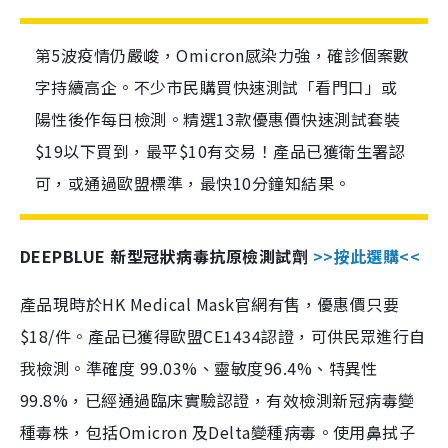
第5波疫情仍嚴峻，Omicron感染力強，確診個案數
字持續高企。不少市民購買快速測試「看門口」或
陽性後作每日檢測。精選13款優惠價快速測試套裝
$19以下買到，最平$10有交易！產品已獲衛生署認
可，或通過歐盟標準，最快10分鐘知結果。
DEEPBLUE 新型冠狀病毒抗原檢測試劑
>>按此選購<<
產品現時於HK Medical Mask官網有售，優惠價只要
$18/件。產品已獲得歐盟CE1434認證，可供民眾進行自
我檢測。準確度 99.03%、靈敏度96.4%、特異性
99.8%，已經通過臨床實驗認證，有效檢測新冠病毒變
種毒株，包括Omicron 及Delta變種病毒。使用鼻拭子