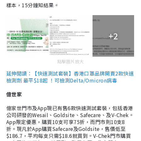
樣本，15分鐘知結果。
+2
點擊圖片放大
延伸閱讀：【快速測試套裝】香港口罩品牌開賣2款快速
檢測劑 最平$18起 ！可檢測Delta/Omicron病毒
億世家
億家世門市及App現已有售6款快速測試套裝，包括香港
公司研發的Wesail、Goldsite、Safecare、及V-Chek。
App限定優惠，購買10支可享75折，而門市則10支8
折。現凡於App購買Safecare及Goldsite，售價低至
$186.7，平均每支只需$18.6就買到。V-Chek門市購買