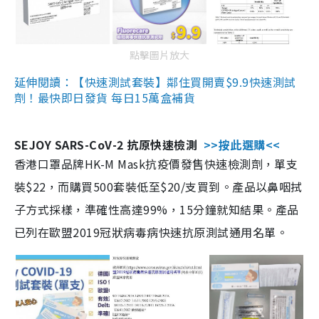
點擊圖片放大
延伸閱讀：【快速測試套裝】鄰住買開賣$9.9快速測試
劑！最快即日發貨 每日15萬盒補貨
SEJOY SARS-CoV-2 抗原快速檢測
>>按此選購<<
香港口罩品牌HK-M Mask抗疫價發售快速檢測劑，單支
裝$22，而購買500套裝低至$20/支買到。產品以鼻咽拭
子方式採樣，準確性高達99%，15分鐘就知結果。產品
已列在歐盟2019冠狀病毒病快速抗原測試通用名單。