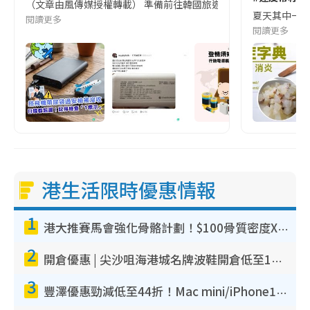
（文章由風傳媒授權轉載） 準備前往韓國旅遊的民眾，近期要特別留
夏天其中一種時
閱讀更多
閱讀更多
港生活限時優惠情報
1
港大推賽馬會強化骨骼計劃！$100骨質密度X光檢查 完成免費運動訓練送超市禮券！附參加資格
2
開倉優惠 | 尖沙咀海港城名牌波鞋開倉低至1折！On鞋$899起／Joy&Peace鞋履$98起
3
豐澤優惠勁減低至44折！Mac mini/iPhone17Pro大減價！廚房家電$220起