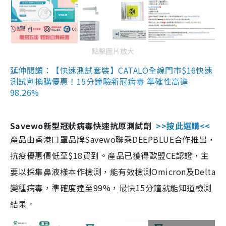
點擊圖片放大
延伸閱讀：【快速測試套裝】CATALO全線門市$16快速
測試劑換購優惠！15分鐘驗新冠病毒 準確性高達
98.26%
Savewo新型冠狀病毒快速抗原測試劑
>>按此選購<<
產品由香港口罩品牌Savewo聯乘DEEPBLUE合作推出，
抗疫優惠價低至$18買到。產品已獲得歐盟CE認證，主
要以採集鼻液樣本作檢測，能有效檢測Omicron及Delta
變種病毒，準確度達至99%，最快15分鐘就能知道檢測
結果。