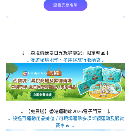
↓「森境奇緣夏日異想尋龍記」限定精品↓
↓漫遊秘境地墊、多用途旅行收納袋↓
↓ 【免費送】香港運動節2026電子門票！↓
↓ 設過百運動用品攤位 / 可現場體驗多項新穎運動及觀賞
賽事🔥 ↓