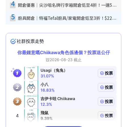
4
開倉優惠｜尖沙咀名牌行李箱開倉低至4折！一連5日 American Tourister/ace./Hallmark $200起！
5
廚具開倉｜特福Tefal廚具/家電開倉低至3折！$220起買平底鍋/炒鑊/湯煲！電飯煲/吸塵機/燙斗$418起