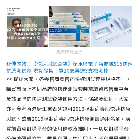
點擊圖片放大
延伸閱讀：【快速測試套裝】深水埗電子特賣城$15快速
抗原測試劑 現貨發售！買10支再送3支檢測棒
<< 提提大家，各零售商發售的快速測試套裝規格不一，
購買市面上不同品牌的快速測試套裝前請留意售賣平台
及該品牌的快速測試套裝使用方法、條款及細則，大家
亦可參考香港衞生署表列認可2019冠狀病毒病快速抗原
測試、歐盟2019冠狀病毒病快速抗原測試通用名單，購
買前留意訂購平台的使用條款及細則，一切以訂購平台
公佈的價錢為準。數量有限，售完即止；所有優惠細則