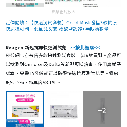
點擊圖片放大
延伸閱讀：【快速測試套裝】Good Mask發售3款抗原
快速檢測劑！低至$15/支 獲歐盟認證+無限購數量
Reagen 新冠抗原快速測試劑
>>按此選購<<
莎莎網店亦有售多款快速測試套裝，$19就買到。產品可
以檢測到Omicron及Delta等新型冠狀病毒，使用鼻拭子
樣本，只需15分鐘就可以取得快速抗原測試結果。靈敏
度95.2%，特異度98.1%。
+2