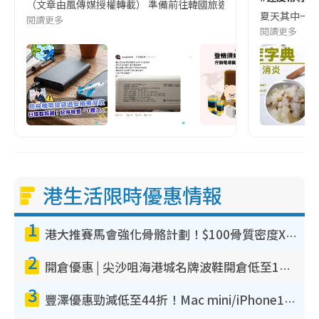
（文章由風傳媒授權轉載） 準備前往韓國旅遊的民眾，近期要特別留
夏天其中一種時
閱讀更多
閱讀更多
港生活限時優惠情報
1
港大推賽馬會強化骨骼計劃！$100骨質密度X光檢查 完成免費運動訓練送超市禮券！附參加資格
2
開倉優惠 | 尖沙咀海港城名牌波鞋開倉低至1折！On鞋$899起／Joy&Peace鞋履$98起
3
豐澤優惠勁減低至44折！Mac mini/iPhone17Pro大減價！廚房家電$220起