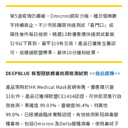
第5波疫情仍嚴峻，Omicron感染力強，確診個案數
字持續高企。不少市民購買快速測試「看門口」或
陽性後作每日檢測。精選13款優惠價快速測試套裝
$19以下買到，最平$10有交易！產品已獲衛生署認
可，或通過歐盟標準，最快10分鐘知結果。
DEEPBLUE 新型冠狀病毒抗原檢測試劑
>>按此選購<<
產品現時於HK Medical Mask官網有售，優惠價只要
$18/件。產品已獲得歐盟CE1434認證，可供民眾進行自
我檢測。準確度 99.03%、靈敏度96.4%、特異性
99.8%，已經通過臨床實驗認證，有效檢測新冠病毒變
種毒株，包括Omicron 及Delta變種病毒。使用鼻拭子