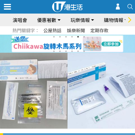
演唱會
優惠著數
玩樂情報
購物情報
熱門關鍵字：
公屋熱話
娛樂新聞
定期存款