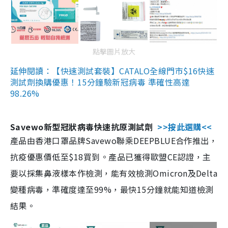
點擊圖片放大
延伸閱讀：【快速測試套裝】CATALO全線門市$16快速
測試劑換購優惠！15分鐘驗新冠病毒 準確性高達
98.26%
Savewo新型冠狀病毒快速抗原測試劑
>>按此選購<<
產品由香港口罩品牌Savewo聯乘DEEPBLUE合作推出，
抗疫優惠價低至$18買到。產品已獲得歐盟CE認證，主
要以採集鼻液樣本作檢測，能有效檢測Omicron及Delta
變種病毒，準確度達至99%，最快15分鐘就能知道檢測
結果。