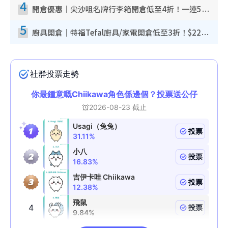
4
開倉優惠｜尖沙咀名牌行李箱開倉低至4折！一連5日 American Tourister/ace./Hallmark $200起！
5
廚具開倉｜特福Tefal廚具/家電開倉低至3折！$220起買平底鍋/炒鑊/湯煲！電飯煲/吸塵機/燙斗$418起