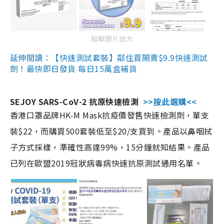
點擊圖片放大
延伸閱讀：【快速測試套裝】鄰住買開賣$9.9快速測試
劑！最快即日發貨 每日15萬盒補貨
SEJOY SARS-CoV-2 抗原快速檢測
>>按此選購<<
香港口罩品牌HK-M Mask抗疫價發售快速檢測劑，單支
裝$22，而購買500套裝低至$20/支買到。產品以鼻咽拭
子方式採樣，準確性高達99%，15分鐘就知結果。產品
已列在歐盟2019冠狀病毒病快速抗原測試通用名單。