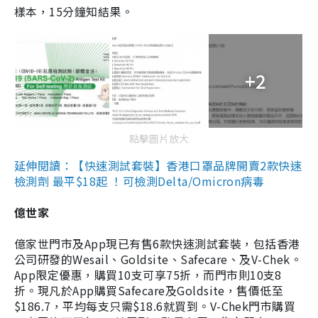
樣本，15分鐘知結果。
+2
點擊圖片放大
延伸閱讀：【快速測試套裝】香港口罩品牌開賣2款快速
檢測劑 最平$18起 ！可檢測Delta/Omicron病毒
億世家
億家世門市及App現已有售6款快速測試套裝，包括香港
公司研發的Wesail、Goldsite、Safecare、及V-Chek。
App限定優惠，購買10支可享75折，而門市則10支8
折。現凡於App購買Safecare及Goldsite，售價低至
$186.7，平均每支只需$18.6就買到。V-Chek門市購買