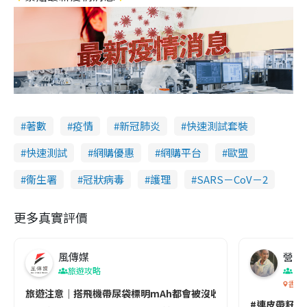
著數
疫情
新冠肺炎
快速測試套裝
快速測試
網購優惠
網購平台
歐盟
衞生署
冠狀病毒
護理
SARS－CoV－2
更多真實評價
風傳媒
營養教
旅遊攻略
生
香港
旅遊注意｜搭飛機帶尿袋標明mAh都會被沒收😱出發前切記檢查「1
#連皮帶籽都