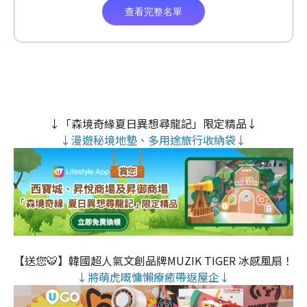
↓「森境奇緣夏日異想尋龍記」限定精品↓
↓漫遊秘境地墊、多用途旅行收納袋↓
【送您🐯】韓國超人氣文創品牌MUZIK TIGER 冰感風扇！
↓將萌虎嘅慵懶療癒帶返屋企↓