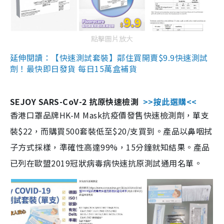
點擊圖片放大
延伸閱讀：【快速測試套裝】鄰住買開賣$9.9快速測試
劑！最快即日發貨 每日15萬盒補貨
SEJOY SARS-CoV-2 抗原快速檢測
>>按此選購<<
香港口罩品牌HK-M Mask抗疫價發售快速檢測劑，單支
裝$22，而購買500套裝低至$20/支買到。產品以鼻咽拭
子方式採樣，準確性高達99%，15分鐘就知結果。產品
已列在歐盟2019冠狀病毒病快速抗原測試通用名單。