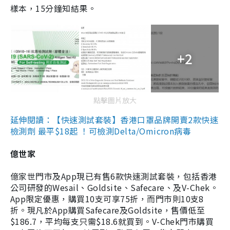
樣本，15分鐘知結果。
+2
點擊圖片放大
延伸閱讀：【快速測試套裝】香港口罩品牌開賣2款快速
檢測劑 最平$18起 ！可檢測Delta/Omicron病毒
億世家
億家世門市及App現已有售6款快速測試套裝，包括香港
公司研發的Wesail、Goldsite、Safecare、及V-Chek。
App限定優惠，購買10支可享75折，而門市則10支8
折。現凡於App購買Safecare及Goldsite，售價低至
$186.7，平均每支只需$18.6就買到。V-Chek門市購買