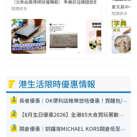
（文章由風傳媒授權轉載） 準備前往韓國旅遊的民眾，近期要特別留
夏天其中一種時
閱讀更多
閱讀更多
港生活限時優惠情報
1
長者優惠｜OK便利店推樂悠咭優惠！買麵包/牛奶/保健品拍卡即減
2
【8月生日優惠2026】全港85大食買玩著數攻略 自助餐/火鍋放題同行免費＋誠品/DONKI送現金券
3
開倉優惠｜銅鑼灣MICHAEL KORS開倉低至17折！直擊$500起買手袋/銀包/鞋款 必買經典Jet Set系列