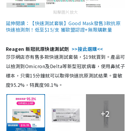
點擊圖片放大
延伸閱讀：【快速測試套裝】Good Mask發售3款抗原
快速檢測劑！低至$15/支 獲歐盟認證+無限購數量
Reagen 新冠抗原快速測試劑
>>按此選購<<
莎莎網店亦有售多款快速測試套裝，$19就買到。產品可
以檢測到Omicron及Delta等新型冠狀病毒，使用鼻拭子
樣本，只需15分鐘就可以取得快速抗原測試結果。靈敏
度95.2%，特異度98.1%。
+2