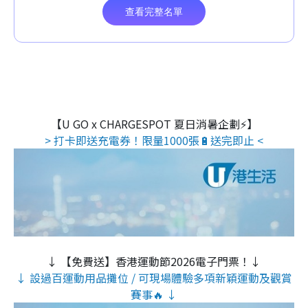
【U GO x CHARGESPOT 夏日消暑企劃⚡】
> 打卡即送充電券！限量1000張🔋送完即止 <
↓ 【免費送】香港運動節2026電子門票！↓
↓ 設過百運動用品攤位 / 可現場體驗多項新穎運動及觀賞
賽事🔥 ↓