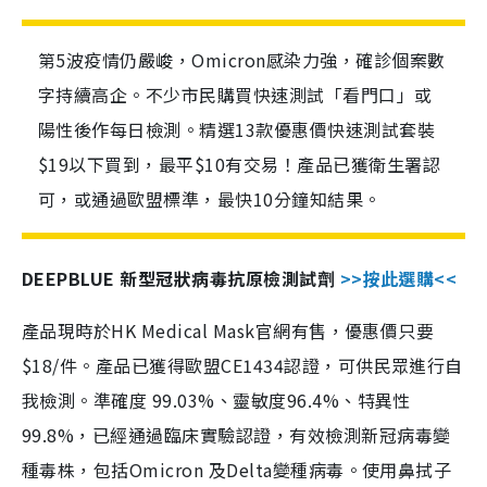
第5波疫情仍嚴峻，Omicron感染力強，確診個案數
字持續高企。不少市民購買快速測試「看門口」或
陽性後作每日檢測。精選13款優惠價快速測試套裝
$19以下買到，最平$10有交易！產品已獲衛生署認
可，或通過歐盟標準，最快10分鐘知結果。
DEEPBLUE 新型冠狀病毒抗原檢測試劑
>>按此選購<<
產品現時於HK Medical Mask官網有售，優惠價只要
$18/件。產品已獲得歐盟CE1434認證，可供民眾進行自
我檢測。準確度 99.03%、靈敏度96.4%、特異性
99.8%，已經通過臨床實驗認證，有效檢測新冠病毒變
種毒株，包括Omicron 及Delta變種病毒。使用鼻拭子