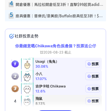
4
開倉優惠｜馬拉松開倉低至3折！直擊$99起買adidas／New Balance／Puma鞋款 STANLEY保溫杯劈價至$119起
5
廚具優惠｜普樂氏/意美廚/Buffalo廚具低至3折！$89起買煎鍋／炒鑊／個人鍋 同場小家電激減至$99起