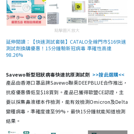
點擊圖片放大
延伸閱讀：【快速測試套裝】CATALO全線門市$16快速
測試劑換購優惠！15分鐘驗新冠病毒 準確性高達
98.26%
Savewo新型冠狀病毒快速抗原測試劑
>>按此選購<<
產品由香港口罩品牌Savewo聯乘DEEPBLUE合作推出，
抗疫優惠價低至$18買到。產品已獲得歐盟CE認證，主
要以採集鼻液樣本作檢測，能有效檢測Omicron及Delta
變種病毒，準確度達至99%，最快15分鐘就能知道檢測
結果。