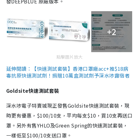
發DEEPBLUE 原廠版本。
+2
點擊圖片放大
延伸閱讀：【快速測試套裝】香港口罩廠acc+推$18病
毒抗原快速測試劑！捐贈10萬盒測試劑予深水埗露宿者
Goldsite快速測試套裝
深水埗電子特賣城現正發售Goldsite快速測試套裝，現
時更有優惠，$100/10支，平均每支$10，買10支再送口
罩。另外有售YHLO及Green Spring的快速測試套裝，
一樣低至$100/10支送口罩。