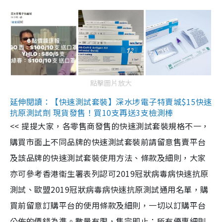
點擊圖片放大
延伸閱讀：【快速測試套裝】深水埗電子特賣城$15快速
抗原測試劑 現貨發售！買10支再送3支檢測棒
<< 提提大家，各零售商發售的快速測試套裝規格不一，
購買市面上不同品牌的快速測試套裝前請留意售賣平台
及該品牌的快速測試套裝使用方法、條款及細則，大家
亦可參考香港衞生署表列認可2019冠狀病毒病快速抗原
測試、歐盟2019冠狀病毒病快速抗原測試通用名單，購
買前留意訂購平台的使用條款及細則，一切以訂購平台
公佈的價錢為準。數量有限，售完即止；所有優惠細則