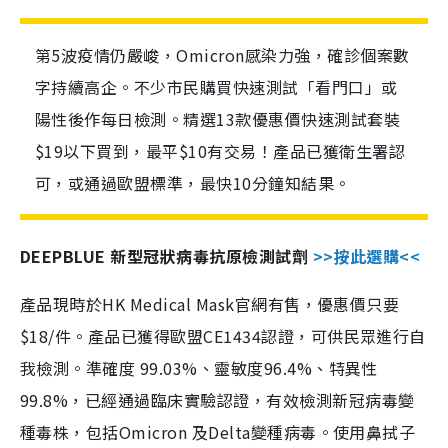
第5波疫情仍嚴峻，Omicron感染力強，確診個案數
字持續高企。不少市民購買快速測試「看門口」或
陽性後作每日檢測。精選13款優惠價快速測試套裝
$19以下買到，最平$10有交易！產品已獲衛生署認
可，或通過歐盟標準，最快10分鐘知結果。
DEEPBLUE 新型冠狀病毒抗原檢測試劑
>>按此選購<<
產品現時於HK Medical Mask官網有售，優惠價只要
$18/件。產品已獲得歐盟CE1434認證，可供民眾進行自
我檢測。準確度 99.03%、靈敏度96.4%、特異性
99.8%，已經通過臨床實驗認證，有效檢測新冠病毒變
種毒株，包括Omicron 及Delta變種病毒。使用鼻拭子