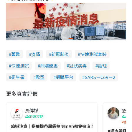
著數
疫情
新冠肺炎
快速測試套裝
快速測試
網購優惠
冠狀病毒
護理
衞生署
歐盟
網購平台
SARS－CoV－2
更多真實評價
風傳媒
營養教
旅遊攻略
生
香港
旅遊注意｜搭飛機帶尿袋標明mAh都會被沒收😱出發前切記檢查「1
#連皮帶籽都