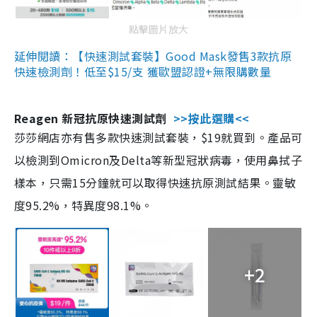
點擊圖片放大
延伸閱讀：【快速測試套裝】Good Mask發售3款抗原
快速檢測劑！低至$15/支 獲歐盟認證+無限購數量
Reagen 新冠抗原快速測試劑
>>按此選購<<
莎莎網店亦有售多款快速測試套裝，$19就買到。產品可
以檢測到Omicron及Delta等新型冠狀病毒，使用鼻拭子
樣本，只需15分鐘就可以取得快速抗原測試結果。靈敏
度95.2%，特異度98.1%。
+2