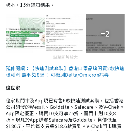
樣本，15分鐘知結果。
+2
點擊圖片放大
延伸閱讀：【快速測試套裝】香港口罩品牌開賣2款快速
檢測劑 最平$18起 ！可檢測Delta/Omicron病毒
億世家
億家世門市及App現已有售6款快速測試套裝，包括香港
公司研發的Wesail、Goldsite、Safecare、及V-Chek。
App限定優惠，購買10支可享75折，而門市則10支8
折。現凡於App購買Safecare及Goldsite，售價低至
$186.7，平均每支只需$18.6就買到。V-Chek門市購買