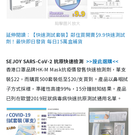
點擊圖片放大
延伸閱讀：【快速測試套裝】鄰住買開賣$9.9快速測試
劑！最快即日發貨 每日15萬盒補貨
SEJOY SARS-CoV-2 抗原快速檢測
>>按此選購<<
香港口罩品牌HK-M Mask抗疫價發售快速檢測劑，單支
裝$22，而購買500套裝低至$20/支買到。產品以鼻咽拭
子方式採樣，準確性高達99%，15分鐘就知結果。產品
已列在歐盟2019冠狀病毒病快速抗原測試通用名單。