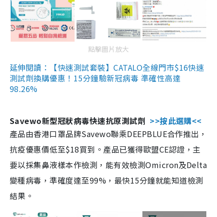
點擊圖片放大
延伸閱讀：【快速測試套裝】CATALO全線門市$16快速
測試劑換購優惠！15分鐘驗新冠病毒 準確性高達
98.26%
Savewo新型冠狀病毒快速抗原測試劑
>>按此選購<<
產品由香港口罩品牌Savewo聯乘DEEPBLUE合作推出，
抗疫優惠價低至$18買到。產品已獲得歐盟CE認證，主
要以採集鼻液樣本作檢測，能有效檢測Omicron及Delta
變種病毒，準確度達至99%，最快15分鐘就能知道檢測
結果。