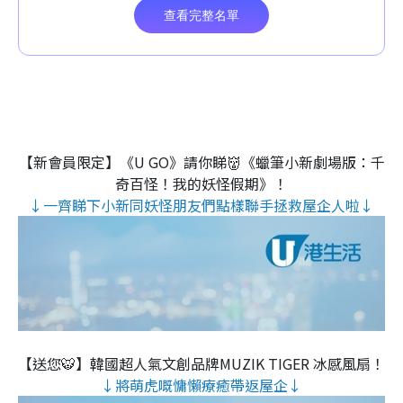
【新會員限定】《U GO》請你睇👹《蠟筆小新劇場版：千
奇百怪！我的妖怪假期》！
↓一齊睇下小新同妖怪朋友們點樣聯手拯救屋企人啦↓
【送您🐯】韓國超人氣文創品牌MUZIK TIGER 冰感風扇！
↓將萌虎嘅慵懶療癒帶返屋企↓