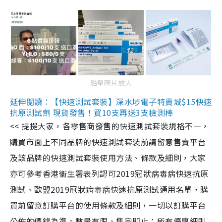
點擊圖片放大
延伸閱讀：【快速測試套裝】深水埗電子特賣城$15快速
抗原測試劑 現貨發售！買10支再送3支檢測棒
<< 提提大家，各零售商發售的快速測試套裝規格不一，
購買市面上不同品牌的快速測試套裝前請留意售賣平台
及該品牌的快速測試套裝使用方法、條款及細則，大家
亦可參考香港衞生署表列認可2019冠狀病毒病快速抗原
測試、歐盟2019冠狀病毒病快速抗原測試通用名單，購
買前留意訂購平台的使用條款及細則，一切以訂購平台
公佈的價錢為準。數量有限，售完即止；所有優惠細則