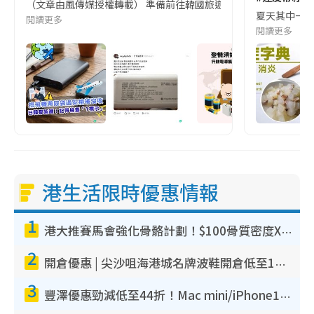
（文章由風傳媒授權轉載） 準備前往韓國旅遊的民眾，近期要特別留
夏天其中一種時
閱讀更多
閱讀更多
港生活限時優惠情報
1
港大推賽馬會強化骨骼計劃！$100骨質密度X光檢查 完成免費運動訓練送超市禮券！附參加資格
2
開倉優惠 | 尖沙咀海港城名牌波鞋開倉低至1折！On鞋$899起／Joy&Peace鞋履$98起
3
豐澤優惠勁減低至44折！Mac mini/iPhone17Pro大減價！廚房家電$220起