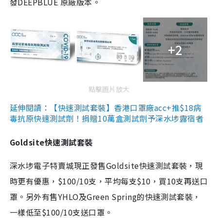
發DEEPBLUE 原廠版本。
+2
點擊圖片放大
延伸閱讀：【快速測試套裝】香港口罩廠acc+推$18病
毒抗原快速測試劑！捐贈10萬盒測試劑予深水埗露宿者
Goldsite快速測試套裝
深水埗電子特賣城現正發售Goldsite快速測試套裝，現
時更有優惠，$100/10支，平均每支$10，買10支再送口
罩。另外有售YHLO及Green Spring的快速測試套裝，
一樣低至$100/10支送口罩。