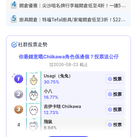
4
開倉優惠｜尖沙咀名牌行李箱開倉低至4折！一連5日 American Tourister/ace./Hallmark $200起！
5
廚具開倉｜特福Tefal廚具/家電開倉低至3折！$220起買平底鍋/炒鑊/湯煲！電飯煲/吸塵機/燙斗$418起