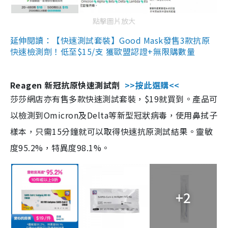
點擊圖片放大
延伸閱讀：【快速測試套裝】Good Mask發售3款抗原
快速檢測劑！低至$15/支 獲歐盟認證+無限購數量
Reagen 新冠抗原快速測試劑
>>按此選購<<
莎莎網店亦有售多款快速測試套裝，$19就買到。產品可
以檢測到Omicron及Delta等新型冠狀病毒，使用鼻拭子
樣本，只需15分鐘就可以取得快速抗原測試結果。靈敏
度95.2%，特異度98.1%。
+2