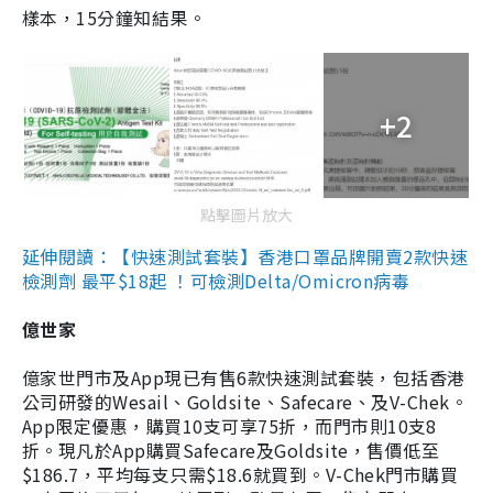
樣本，15分鐘知結果。
+2
點擊圖片放大
延伸閱讀：【快速測試套裝】香港口罩品牌開賣2款快速
檢測劑 最平$18起 ！可檢測Delta/Omicron病毒
億世家
億家世門市及App現已有售6款快速測試套裝，包括香港
公司研發的Wesail、Goldsite、Safecare、及V-Chek。
App限定優惠，購買10支可享75折，而門市則10支8
折。現凡於App購買Safecare及Goldsite，售價低至
$186.7，平均每支只需$18.6就買到。V-Chek門市購買