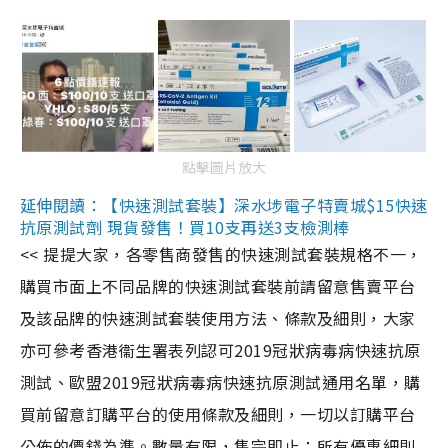
點擊圖片放大
延伸閱讀：【快速測試套裝】深水埗電子特賣城$15快速
抗原測試劑 現貨發售！買10支再送3支檢測棒
<< 提提大家，各零售商發售的快速測試套裝規格不一，
購買市面上不同品牌的快速測試套裝前請留意售賣平台
及該品牌的快速測試套裝使用方法、條款及細則，大家
亦可參考香港衞生署表列認可2019冠狀病毒病快速抗原
測試、歐盟2019冠狀病毒病快速抗原測試通用名單，購
買前留意訂購平台的使用條款及細則，一切以訂購平台
公佈的價錢為準。數量有限，售完即止；所有優惠細則