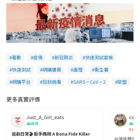
著數
疫情
新冠肺炎
快速測試套裝
快速測試
網購優惠
護理
衞生署
網購平台
冠狀病毒
SARS－CoV－2
歐盟
更多真實評價
Just_A_Girl_eats
co c
娛樂
吹
台灣
追劇日常🎬 殺手媽咪 A Bona Fide Killer
台灣地鐵宣