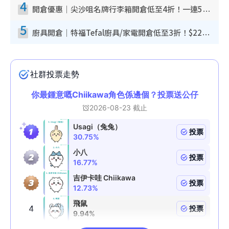
4
開倉優惠｜尖沙咀名牌行李箱開倉低至4折！一連5日 American Tourister/ace./Hallmark $200起！
5
廚具開倉｜特福Tefal廚具/家電開倉低至3折！$220起買平底鍋/炒鑊/湯煲！電飯煲/吸塵機/燙斗$418起