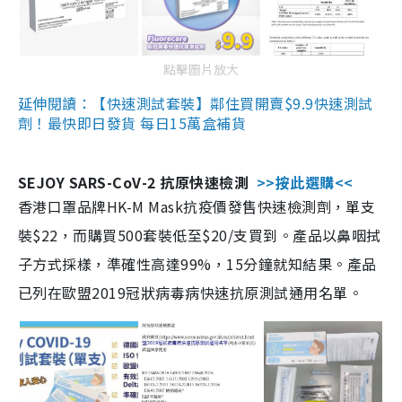
點擊圖片放大
延伸閱讀：【快速測試套裝】鄰住買開賣$9.9快速測試
劑！最快即日發貨 每日15萬盒補貨
SEJOY SARS-CoV-2 抗原快速檢測
>>按此選購<<
香港口罩品牌HK-M Mask抗疫價發售快速檢測劑，單支
裝$22，而購買500套裝低至$20/支買到。產品以鼻咽拭
子方式採樣，準確性高達99%，15分鐘就知結果。產品
已列在歐盟2019冠狀病毒病快速抗原測試通用名單。