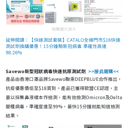
點擊圖片放大
延伸閱讀：【快速測試套裝】CATALO全線門市$16快速
測試劑換購優惠！15分鐘驗新冠病毒 準確性高達
98.26%
Savewo新型冠狀病毒快速抗原測試劑
>>按此選購<<
產品由香港口罩品牌Savewo聯乘DEEPBLUE合作推出，
抗疫優惠價低至$18買到。產品已獲得歐盟CE認證，主
要以採集鼻液樣本作檢測，能有效檢測Omicron及Delta
變種病毒，準確度達至99%，最快15分鐘就能知道檢測
結果。