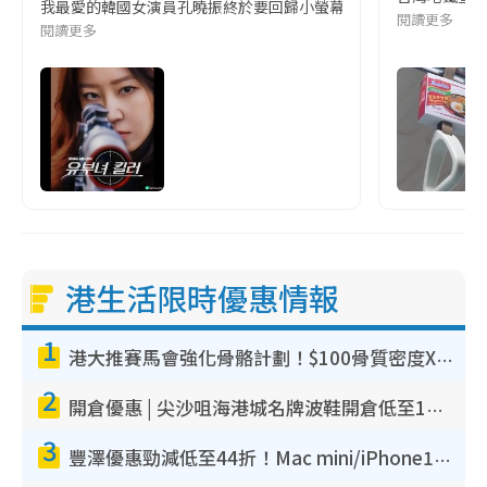
我最愛的韓國女演員孔曉振終於要回歸小螢幕啦!這次的劇本改編自同名
閱讀更多
閱讀更多
港生活限時優惠情報
1
港大推賽馬會強化骨骼計劃！$100骨質密度X光檢查 完成免費運動訓練送超市禮券！附參加資格
2
開倉優惠 | 尖沙咀海港城名牌波鞋開倉低至1折！On鞋$899起／Joy&Peace鞋履$98起
3
豐澤優惠勁減低至44折！Mac mini/iPhone17Pro大減價！廚房家電$220起