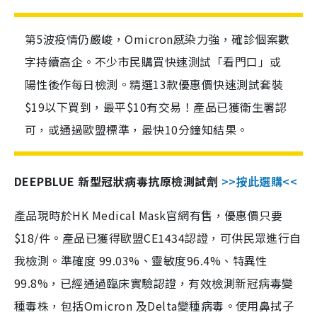
第5波疫情仍嚴峻，Omicron感染力強，確診個案數
字持續高企。不少市民購買快速測試「看門口」或
陽性後作每日檢測。精選13款優惠價快速測試套裝
$19以下買到，最平$10有交易！產品已獲衛生署認
可，或通過歐盟標準，最快10分鐘知結果。
DEEPBLUE 新型冠狀病毒抗原檢測試劑
>>按此選購<<
產品現時於HK Medical Mask官網有售，優惠價只要
$18/件。產品已獲得歐盟CE1434認證，可供民眾進行自
我檢測。準確度 99.03%、靈敏度96.4%、特異性
99.8%，已經通過臨床實驗認證，有效檢測新冠病毒變
種毒株，包括Omicron 及Delta變種病毒。使用鼻拭子