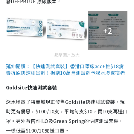
發DEEPBLUE 原廠版本。
+2
點擊圖片放大
延伸閱讀：【快速測試套裝】香港口罩廠acc+推$18病
毒抗原快速測試劑！捐贈10萬盒測試劑予深水埗露宿者
Goldsite快速測試套裝
深水埗電子特賣城現正發售Goldsite快速測試套裝，現
時更有優惠，$100/10支，平均每支$10，買10支再送口
罩。另外有售YHLO及Green Spring的快速測試套裝，
一樣低至$100/10支送口罩。