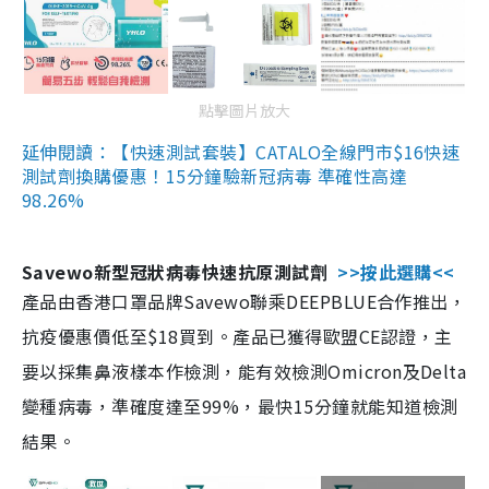
點擊圖片放大
延伸閱讀：【快速測試套裝】CATALO全線門市$16快速
測試劑換購優惠！15分鐘驗新冠病毒 準確性高達
98.26%
Savewo新型冠狀病毒快速抗原測試劑
>>按此選購<<
產品由香港口罩品牌Savewo聯乘DEEPBLUE合作推出，
抗疫優惠價低至$18買到。產品已獲得歐盟CE認證，主
要以採集鼻液樣本作檢測，能有效檢測Omicron及Delta
變種病毒，準確度達至99%，最快15分鐘就能知道檢測
結果。