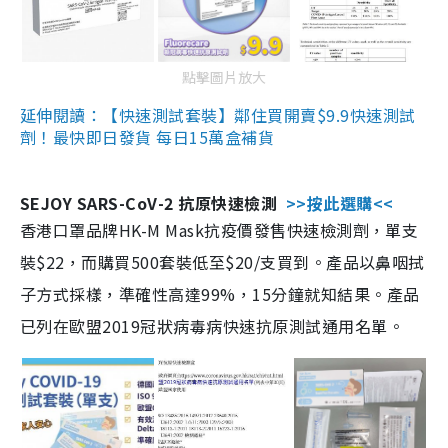
點擊圖片放大
延伸閱讀：【快速測試套裝】鄰住買開賣$9.9快速測試
劑！最快即日發貨 每日15萬盒補貨
SEJOY SARS-CoV-2 抗原快速檢測
>>按此選購<<
香港口罩品牌HK-M Mask抗疫價發售快速檢測劑，單支
裝$22，而購買500套裝低至$20/支買到。產品以鼻咽拭
子方式採樣，準確性高達99%，15分鐘就知結果。產品
已列在歐盟2019冠狀病毒病快速抗原測試通用名單。