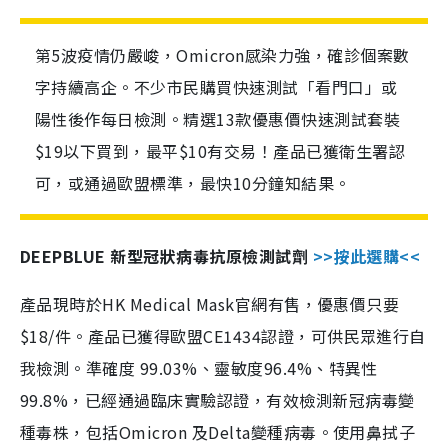
第5波疫情仍嚴峻，Omicron感染力強，確診個案數
字持續高企。不少市民購買快速測試「看門口」或
陽性後作每日檢測。精選13款優惠價快速測試套裝
$19以下買到，最平$10有交易！產品已獲衛生署認
可，或通過歐盟標準，最快10分鐘知結果。
DEEPBLUE 新型冠狀病毒抗原檢測試劑
>>按此選購<<
產品現時於HK Medical Mask官網有售，優惠價只要
$18/件。產品已獲得歐盟CE1434認證，可供民眾進行自
我檢測。準確度 99.03%、靈敏度96.4%、特異性
99.8%，已經通過臨床實驗認證，有效檢測新冠病毒變
種毒株，包括Omicron 及Delta變種病毒。使用鼻拭子