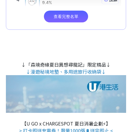
↓「森境奇緣夏日異想尋龍記」限定精品↓
↓漫遊秘境地墊、多用途旅行收納袋↓
【U GO x CHARGESPOT 夏日消暑企劃⚡】
> 打卡即送充電券！限量1000張🔋送完即止 <