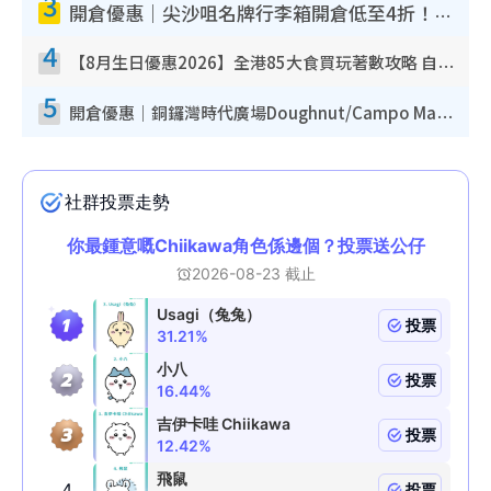
3
開倉優惠｜尖沙咀名牌行李箱開倉低至4折！一連5日 American Tourister/ace./Hallmark $200起！
4
【8月生日優惠2026】全港85大食買玩著數攻略 自助餐/火鍋放題同行免費＋誠品/DONKI送現金券
5
開倉優惠｜銅鑼灣時代廣場Doughnut/Campo Marzio開倉低至1折！背囊、書包、手袋劈價$200起