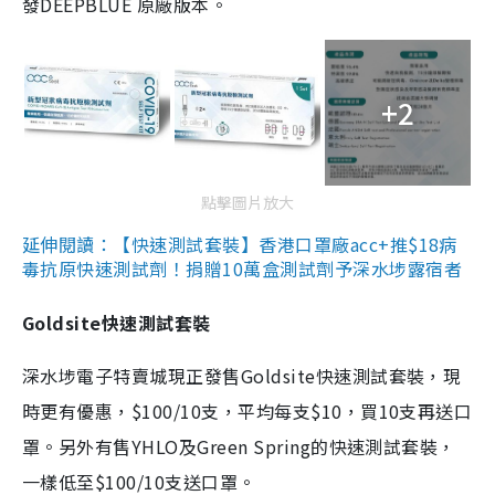
發DEEPBLUE 原廠版本。
+2
點擊圖片放大
延伸閱讀：【快速測試套裝】香港口罩廠acc+推$18病
毒抗原快速測試劑！捐贈10萬盒測試劑予深水埗露宿者
Goldsite快速測試套裝
深水埗電子特賣城現正發售Goldsite快速測試套裝，現
時更有優惠，$100/10支，平均每支$10，買10支再送口
罩。另外有售YHLO及Green Spring的快速測試套裝，
一樣低至$100/10支送口罩。