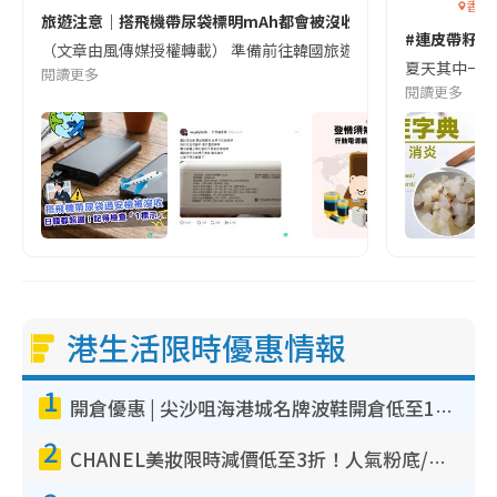
香港
旅遊注意｜搭飛機帶尿袋標明mAh都會被沒收😱出發前切記檢查「1
#連皮帶籽都
（文章由風傳媒授權轉載） 準備前往韓國旅遊的民眾，近期要特別留
夏天其中一種時
閱讀更多
閱讀更多
港生活限時優惠情報
1
開倉優惠 | 尖沙咀海港城名牌波鞋開倉低至1折！On鞋$899起／Joy&Peace鞋履$98起
2
CHANEL美妝限時減價低至3折！人氣粉底/唇膏/精華液低至$275！COCO香水都有平