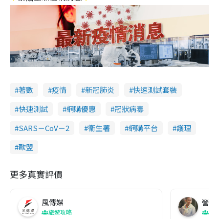
著數
疫情
新冠肺炎
快速測試套裝
快速測試
網購優惠
冠狀病毒
SARS－CoV－2
衞生署
網購平台
護理
歐盟
更多真實評價
風傳媒
營養教
旅遊攻略
生