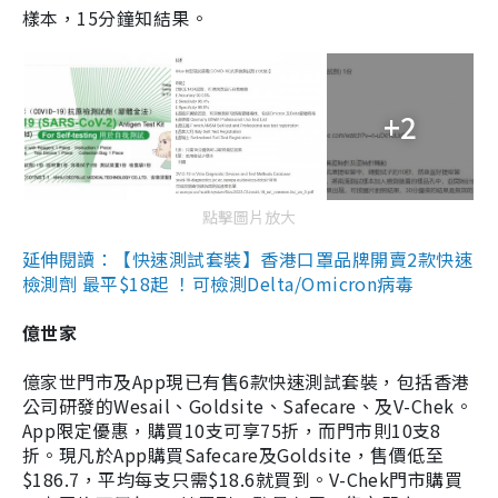
樣本，15分鐘知結果。
+2
點擊圖片放大
延伸閱讀：【快速測試套裝】香港口罩品牌開賣2款快速
檢測劑 最平$18起 ！可檢測Delta/Omicron病毒
億世家
億家世門市及App現已有售6款快速測試套裝，包括香港
公司研發的Wesail、Goldsite、Safecare、及V-Chek。
App限定優惠，購買10支可享75折，而門市則10支8
折。現凡於App購買Safecare及Goldsite，售價低至
$186.7，平均每支只需$18.6就買到。V-Chek門市購買