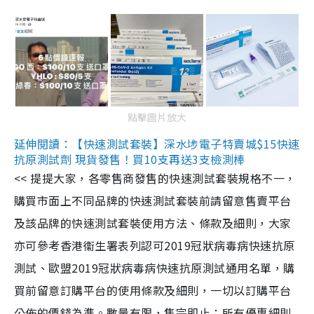
點擊圖片放大
延伸閱讀：【快速測試套裝】深水埗電子特賣城$15快速
抗原測試劑 現貨發售！買10支再送3支檢測棒
<< 提提大家，各零售商發售的快速測試套裝規格不一，
購買市面上不同品牌的快速測試套裝前請留意售賣平台
及該品牌的快速測試套裝使用方法、條款及細則，大家
亦可參考香港衞生署表列認可2019冠狀病毒病快速抗原
測試、歐盟2019冠狀病毒病快速抗原測試通用名單，購
買前留意訂購平台的使用條款及細則，一切以訂購平台
公佈的價錢為準。數量有限，售完即止；所有優惠細則