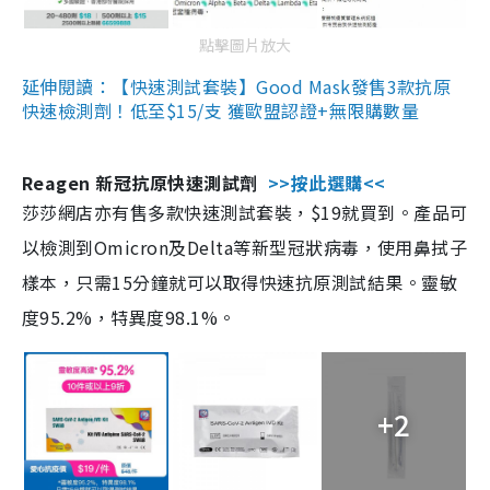
點擊圖片放大
延伸閱讀：【快速測試套裝】Good Mask發售3款抗原
快速檢測劑！低至$15/支 獲歐盟認證+無限購數量
Reagen 新冠抗原快速測試劑
>>按此選購<<
莎莎網店亦有售多款快速測試套裝，$19就買到。產品可
以檢測到Omicron及Delta等新型冠狀病毒，使用鼻拭子
樣本，只需15分鐘就可以取得快速抗原測試結果。靈敏
度95.2%，特異度98.1%。
+2