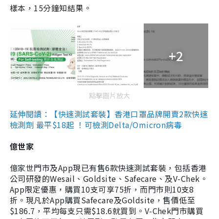
樣本，15分鐘知結果。
+2
點擊圖片放大
延伸閱讀：【快速測試套裝】香港口罩品牌開賣2款快速
檢測劑 最平$18起 ！可檢測Delta/Omicron病毒
億世家
億家世門市及App現已有售6款快速測試套裝，包括香港
公司研發的Wesail、Goldsite、Safecare、及V-Chek。
App限定優惠，購買10支可享75折，而門市則10支8
折。現凡於App購買Safecare及Goldsite，售價低至
$186.7，平均每支只需$18.6就買到。V-Chek門市購買