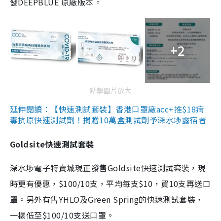
發DEEPBLUE 原廠版本。
+2
點擊圖片放大
延伸閱讀：【快速測試套裝】香港口罩廠acc+推$18病
毒抗原快速測試劑！捐贈10萬盒測試劑予深水埗露宿者
Goldsite快速測試套裝
深水埗電子特賣城現正發售Goldsite快速測試套裝，現
時更有優惠，$100/10支，平均每支$10，買10支再送口
罩。另外有售YHLO及Green Spring的快速測試套裝，
一樣低至$100/10支送口罩。