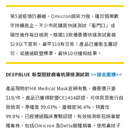
第5波疫情仍嚴峻，Omicron感染力強，確診個案數
字持續高企。不少市民購買快速測試「看門口」或
陽性後作每日檢測。精選13款優惠價快速測試套裝
$19以下買到，最平$10有交易！產品已獲衛生署認
可，或通過歐盟標準，最快10分鐘知結果。
DEEPBLUE 新型冠狀病毒抗原檢測試劑
>>按此選購<<
產品現時於HK Medical Mask官網有售，優惠價只要
$18/件。產品已獲得歐盟CE1434認證，可供民眾進行自
我檢測。準確度 99.03%、靈敏度96.4%、特異性
99.8%，已經通過臨床實驗認證，有效檢測新冠病毒變
種毒株，包括Omicron 及Delta變種病毒。使用鼻拭子