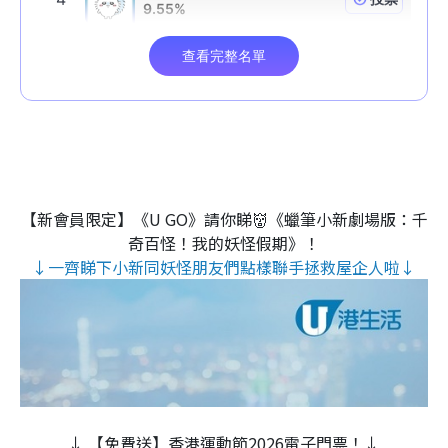
【新會員限定】《U GO》請你睇👹《蠟筆小新劇場版：千
奇百怪！我的妖怪假期》！
↓一齊睇下小新同妖怪朋友們點樣聯手拯救屋企人啦↓
↓ 【免費送】香港運動節2026電子門票！↓