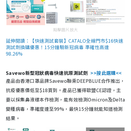
點擊圖片放大
延伸閱讀：【快速測試套裝】CATALO全線門市$16快速
測試劑換購優惠！15分鐘驗新冠病毒 準確性高達
98.26%
Savewo新型冠狀病毒快速抗原測試劑
>>按此選購<<
產品由香港口罩品牌Savewo聯乘DEEPBLUE合作推出，
抗疫優惠價低至$18買到。產品已獲得歐盟CE認證，主
要以採集鼻液樣本作檢測，能有效檢測Omicron及Delta
變種病毒，準確度達至99%，最快15分鐘就能知道檢測
結果。