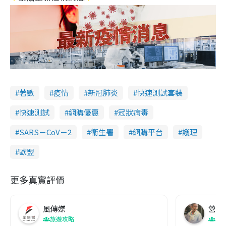
著數
疫情
新冠肺炎
快速測試套裝
快速測試
網購優惠
冠狀病毒
SARS－CoV－2
衞生署
網購平台
護理
歐盟
更多真實評價
風傳媒
營養教
旅遊攻略
生