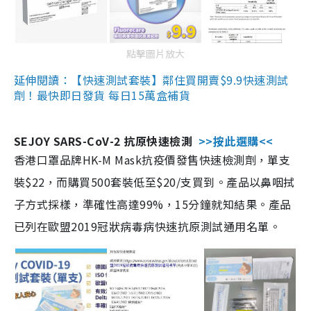
點擊圖片放大
延伸閱讀：【快速測試套裝】鄰住買開賣$9.9快速測試
劑！最快即日發貨 每日15萬盒補貨
SEJOY SARS-CoV-2 抗原快速檢測
>>按此選購<<
香港口罩品牌HK-M Mask抗疫價發售快速檢測劑，單支
裝$22，而購買500套裝低至$20/支買到。產品以鼻咽拭
子方式採樣，準確性高達99%，15分鐘就知結果。產品
已列在歐盟2019冠狀病毒病快速抗原測試通用名單。