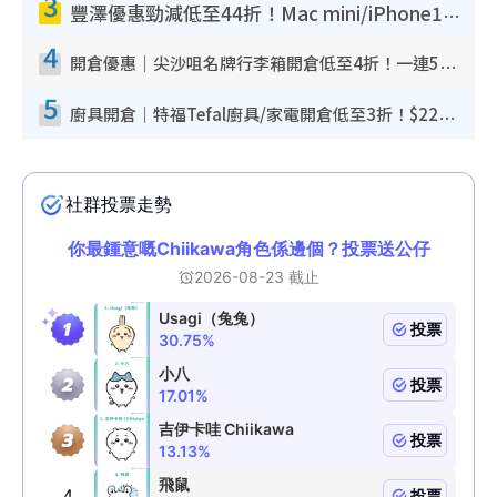
3
豐澤優惠勁減低至44折！Mac mini/iPhone17Pro大減價！廚房家電$220起
4
開倉優惠｜尖沙咀名牌行李箱開倉低至4折！一連5日 American Tourister/ace./Hallmark $200起！
5
廚具開倉｜特福Tefal廚具/家電開倉低至3折！$220起買平底鍋/炒鑊/湯煲！電飯煲/吸塵機/燙斗$418起