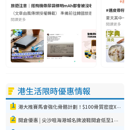
香港
旅遊注意｜搭飛機帶尿袋標明mAh都會被沒收😱出發前切記檢查「1
#連皮帶籽都
（文章由風傳媒授權轉載） 準備前往韓國旅遊的民眾，近期要特別留
夏天其中一種時
閱讀更多
閱讀更多
港生活限時優惠情報
1
港大推賽馬會強化骨骼計劃！$100骨質密度X光檢查 完成免費運動訓練送超市禮券！附參加資格
2
開倉優惠 | 尖沙咀海港城名牌波鞋開倉低至1折！On鞋$899起／Joy&Peace鞋履$98起