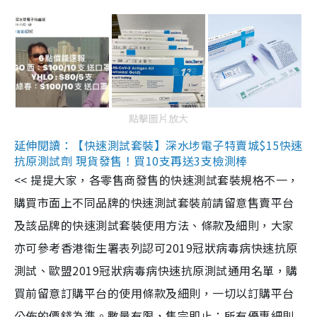
點擊圖片放大
延伸閱讀：【快速測試套裝】深水埗電子特賣城$15快速
抗原測試劑 現貨發售！買10支再送3支檢測棒
<< 提提大家，各零售商發售的快速測試套裝規格不一，
購買市面上不同品牌的快速測試套裝前請留意售賣平台
及該品牌的快速測試套裝使用方法、條款及細則，大家
亦可參考香港衞生署表列認可2019冠狀病毒病快速抗原
測試、歐盟2019冠狀病毒病快速抗原測試通用名單，購
買前留意訂購平台的使用條款及細則，一切以訂購平台
公佈的價錢為準。數量有限，售完即止；所有優惠細則