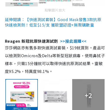
點擊圖片放大
延伸閱讀：【快速測試套裝】Good Mask發售3款抗原
快速檢測劑！低至$15/支 獲歐盟認證+無限購數量
Reagen 新冠抗原快速測試劑
>>按此選購<<
莎莎網店亦有售多款快速測試套裝，$19就買到。產品可
以檢測到Omicron及Delta等新型冠狀病毒，使用鼻拭子
樣本，只需15分鐘就可以取得快速抗原測試結果。靈敏
度95.2%，特異度98.1%。
+2