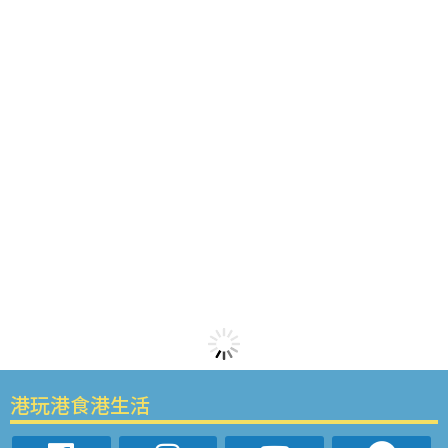
港玩港食港生活