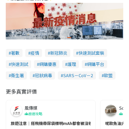
著數
疫情
新冠肺炎
快速測試套裝
快速測試
網購優惠
護理
網購平台
衞生署
冠狀病毒
SARS－CoV－2
歐盟
更多真實評價
風傳媒
Soul
旅遊攻略
生
旅遊注意｜搭飛機帶尿袋標明mAh都會被沒收😱出發前切記檢查「1
呢款魚油大家