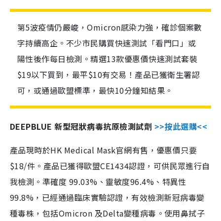
第5波疫情仍嚴峻，Omicron感染力強，確診個案數
字持續高企。不少市民購買快速測試「看門口」或
陽性後作每日檢測。精選13款優惠價快速測試套裝
$19以下買到，最平$10有交易！產品已獲衛生署認
可，或通過歐盟標準，最快10分鐘知結果。
DEEPBLUE 新型冠狀病毒抗原檢測試劑
>>按此選購<<
產品現時於HK Medical Mask官網有售，優惠價只要
$18/件。產品已獲得歐盟CE1434認證，可供民眾進行自
我檢測。準確度 99.03%、靈敏度96.4%、特異性
99.8%，已經通過臨床實驗認證，有效檢測新冠病毒變
種毒株，包括Omicron 及Delta變種病毒。使用鼻拭子