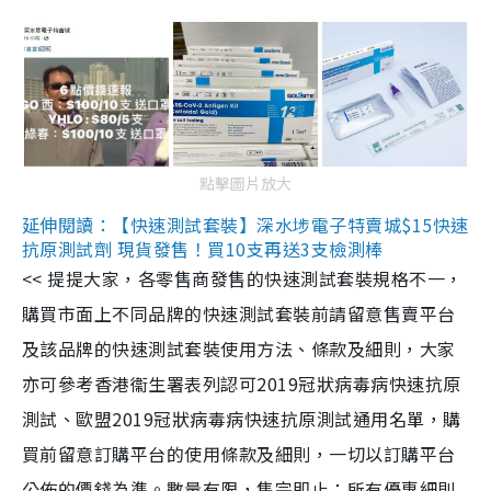
點擊圖片放大
延伸閱讀：【快速測試套裝】深水埗電子特賣城$15快速
抗原測試劑 現貨發售！買10支再送3支檢測棒
<< 提提大家，各零售商發售的快速測試套裝規格不一，
購買市面上不同品牌的快速測試套裝前請留意售賣平台
及該品牌的快速測試套裝使用方法、條款及細則，大家
亦可參考香港衞生署表列認可2019冠狀病毒病快速抗原
測試、歐盟2019冠狀病毒病快速抗原測試通用名單，購
買前留意訂購平台的使用條款及細則，一切以訂購平台
公佈的價錢為準。數量有限，售完即止；所有優惠細則