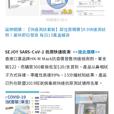
點擊圖片放大
延伸閱讀：【快速測試套裝】鄰住買開賣$9.9快速測試
劑！最快即日發貨 每日15萬盒補貨
SEJOY SARS-CoV-2 抗原快速檢測
>>按此選購<<
香港口罩品牌HK-M Mask抗疫價發售快速檢測劑，單支
裝$22，而購買500套裝低至$20/支買到。產品以鼻咽拭
子方式採樣，準確性高達99%，15分鐘就知結果。產品
已列在歐盟2019冠狀病毒病快速抗原測試通用名單。