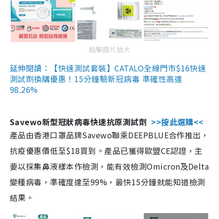
點擊圖片放大
延伸閱讀：【快速測試套裝】CATALO全線門市$16快速
測試劑換購優惠！15分鐘驗新冠病毒 準確性高達
98.26%
Savewo新型冠狀病毒快速抗原測試劑
>>按此選購<<
產品由香港口罩品牌Savewo聯乘DEEPBLUE合作推出，
抗疫優惠價低至$18買到。產品已獲得歐盟CE認證，主
要以採集鼻液樣本作檢測，能有效檢測Omicron及Delta
變種病毒，準確度達至99%，最快15分鐘就能知道檢測
結果。