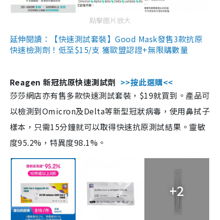
點擊圖片放大
延伸閱讀：【快速測試套裝】Good Mask發售3款抗原
快速檢測劑！低至$15/支 獲歐盟認證+無限購數量
Reagen 新冠抗原快速測試劑
>>按此選購<<
莎莎網店亦有售多款快速測試套裝，$19就買到。產品可
以檢測到Omicron及Delta等新型冠狀病毒，使用鼻拭子
樣本，只需15分鐘就可以取得快速抗原測試結果。靈敏
度95.2%，特異度98.1%。
+2