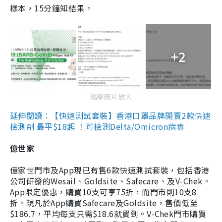
樣本，15分鐘知結果。
+2
點擊圖片放大
延伸閱讀：【快速測試套裝】香港口罩品牌開賣2款快速
檢測劑 最平$18起 ！可檢測Delta/Omicron病毒
億世家
億家世門市及App現已有售6款快速測試套裝，包括香港
公司研發的Wesail、Goldsite、Safecare、及V-Chek。
App限定優惠，購買10支可享75折，而門市則10支8
折。現凡於App購買Safecare及Goldsite，售價低至
$186.7，平均每支只需$18.6就買到。V-Chek門市購買