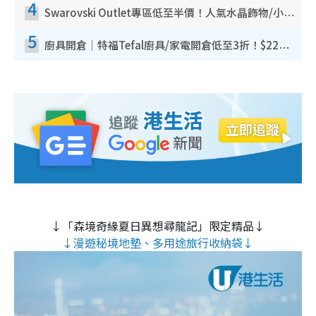
4
Swarovski Outlet專區低至半價！人氣水晶飾物/小擺設$138起！迪士尼款/水晶高跟鞋都有平
5
廚具開倉｜特福Tefal廚具/家電開倉低至3折！$220起買平底鍋/炒鑊/湯煲！電飯煲/吸塵機/燙斗$418起
↓「森境奇緣夏日異想尋龍記」限定精品↓
↓漫遊秘境地墊、多用途旅行收納袋↓