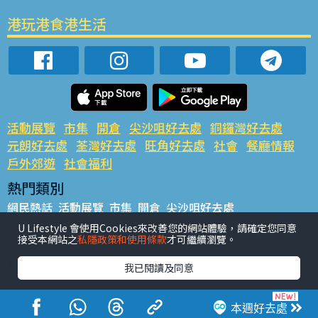
港玩港食港生活
活動展覽
市集
開倉
尖沙咀好去處
銅鑼灣好去處
元朗好去處
荃灣好去處
旺角好去處
社會
餐廳情報
戶外郊遊
社會福利
熱門類別
網民熱話
活動展覽
市集
開倉
尖沙咀好去處
銅鑼灣好去處
元朗好去處
荃灣好去處
旺角好去處
社會
U Lifestyle 會使用Cookies來改善您的網站體驗，請確定您同意
接受本網站之
私隱政策和使用條款
才可繼續瀏覽。
餐廳情報
戶外郊遊
熱門標籤
我已閱讀及同意
#UGO搵好去處
#人氣活動推介
#美食社群熱話
#親子玩樂好去處
#ULifestyle應用程式
#限時搶
本週好去處