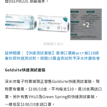
發DEEPBLUE 原廠版本。
+2
點擊圖片放大
延伸閱讀：【快速測試套裝】香港口罩廠acc+推$18病
毒抗原快速測試劑！捐贈10萬盒測試劑予深水埗露宿者
Goldsite快速測試套裝
深水埗電子特賣城現正發售Goldsite快速測試套裝，現
時更有優惠，$100/10支，平均每支$10，買10支再送口
罩。另外有售YHLO及Green Spring的快速測試套裝，
一樣低至$100/10支送口罩。