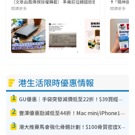
（文章由風傳媒授權轉載） 準備前往韓國旅遊的民眾，近期要特別留
💊 ｢精神返
閱讀更多
閱讀更多
港生活限時優惠情報
1
GU優惠｜手袋突發減價低至22折！$39買經典波士頓包/餃子袋！飾物同步減價$29起！
2
豐澤優惠勁減低至44折！Mac mini/iPhone17Pro大減價！廚房家電$220起
3
港大推賽馬會強化骨骼計劃！$100骨質密度X光檢查 完成免費運動訓練送超市禮券！附參加資格