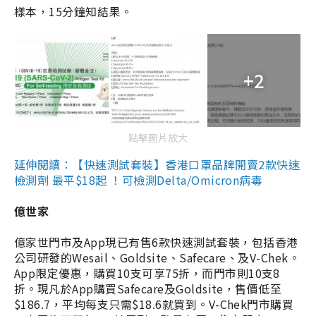
樣本，15分鐘知結果。
+2
點擊圖片放大
延伸閱讀：【快速測試套裝】香港口罩品牌開賣2款快速
檢測劑 最平$18起 ！可檢測Delta/Omicron病毒
億世家
億家世門市及App現已有售6款快速測試套裝，包括香港
公司研發的Wesail、Goldsite、Safecare、及V-Chek。
App限定優惠，購買10支可享75折，而門市則10支8
折。現凡於App購買Safecare及Goldsite，售價低至
$186.7，平均每支只需$18.6就買到。V-Chek門市購買