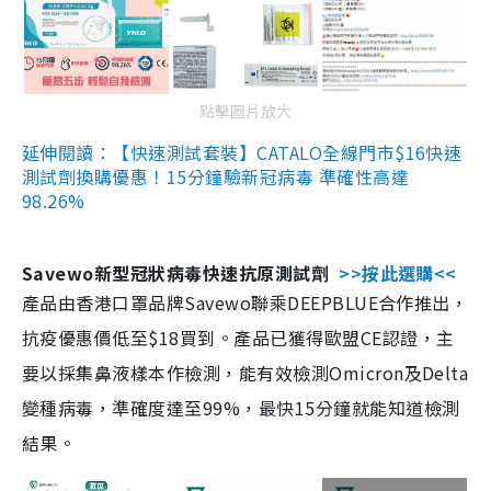
點擊圖片放大
延伸閱讀：【快速測試套裝】CATALO全線門市$16快速
測試劑換購優惠！15分鐘驗新冠病毒 準確性高達
98.26%
Savewo新型冠狀病毒快速抗原測試劑
>>按此選購<<
產品由香港口罩品牌Savewo聯乘DEEPBLUE合作推出，
抗疫優惠價低至$18買到。產品已獲得歐盟CE認證，主
要以採集鼻液樣本作檢測，能有效檢測Omicron及Delta
變種病毒，準確度達至99%，最快15分鐘就能知道檢測
結果。