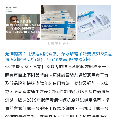
點擊圖片放大
延伸閱讀：【快速測試套裝】深水埗電子特賣城$15快速
抗原測試劑 現貨發售！買10支再送3支檢測棒
<< 提提大家，各零售商發售的快速測試套裝規格不一，
購買市面上不同品牌的快速測試套裝前請留意售賣平台
及該品牌的快速測試套裝使用方法、條款及細則，大家
亦可參考香港衞生署表列認可2019冠狀病毒病快速抗原
測試、歐盟2019冠狀病毒病快速抗原測試通用名單，購
買前留意訂購平台的使用條款及細則，一切以訂購平台
公佈的價錢為準。數量有限，售完即止；所有優惠細則