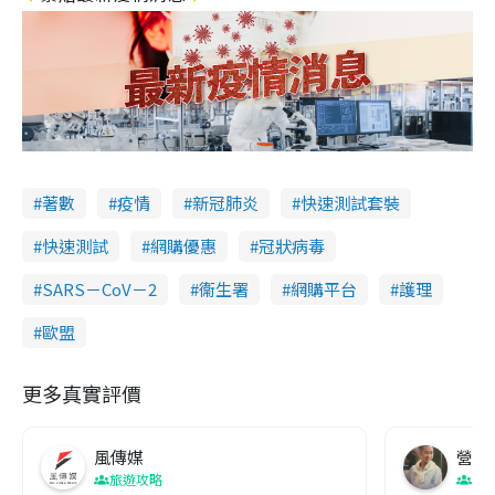
著數
疫情
新冠肺炎
快速測試套裝
快速測試
網購優惠
冠狀病毒
SARS－CoV－2
衞生署
網購平台
護理
歐盟
更多真實評價
風傳媒
營養教
旅遊攻略
生