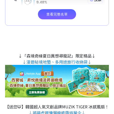
↓「森境奇緣夏日異想尋龍記」限定精品↓
↓漫遊秘境地墊、多用途旅行收納袋↓
【送您🐯】韓國超人氣文創品牌MUZIK TIGER 冰感風扇！
↓將萌虎嘅慵懶療癒帶返屋企↓