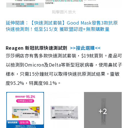
點擊圖片放大
延伸閱讀：【快速測試套裝】Good Mask發售3款抗原
快速檢測劑！低至$15/支 獲歐盟認證+無限購數量
Reagen 新冠抗原快速測試劑
>>按此選購<<
莎莎網店亦有售多款快速測試套裝，$19就買到。產品可
以檢測到Omicron及Delta等新型冠狀病毒，使用鼻拭子
樣本，只需15分鐘就可以取得快速抗原測試結果。靈敏
度95.2%，特異度98.1%。
+2