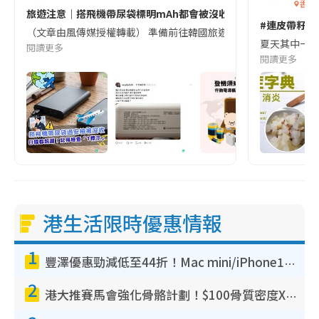
香港
旅遊注意｜搭飛機帶尿袋標明mAh都會被沒收😱出發前切記檢查「1
#連皮帶籽都
（文章由風傳媒授權轉載） 準備前往韓國旅遊的民眾，近期要特別留
夏天其中一種時
閱讀更多
閱讀更多
港生活限時優惠情報
1
豐澤優惠勁減低至44折！Mac mini/iPhone17Pro大減價！廚房家電$220起
2
港大推賽馬會強化骨骼計劃！$100骨質密度X光檢查 完成免費運動訓練送超市禮券！附參加資格