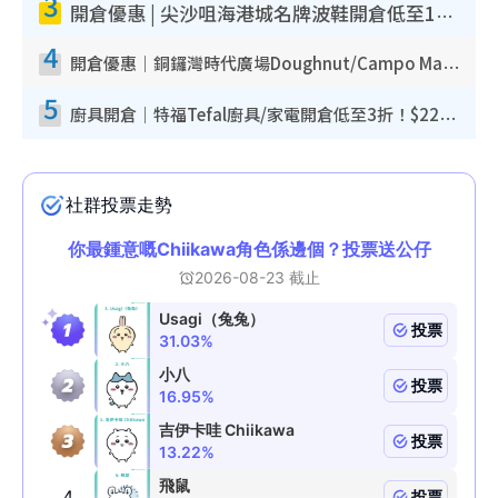
3
開倉優惠 | 尖沙咀海港城名牌波鞋開倉低至1折！On鞋$899起／Joy&Peace鞋履$98起
4
開倉優惠｜銅鑼灣時代廣場Doughnut/Campo Marzio開倉低至1折！背囊、書包、手袋劈價$200起
5
廚具開倉｜特福Tefal廚具/家電開倉低至3折！$220起買平底鍋/炒鑊/湯煲！電飯煲/吸塵機/燙斗$418起