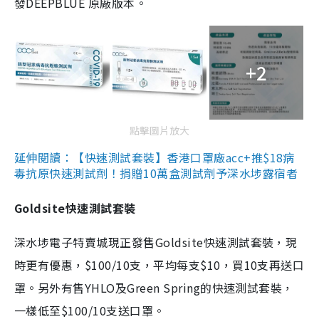
發DEEPBLUE 原廠版本。
+2
點擊圖片放大
延伸閱讀：【快速測試套裝】香港口罩廠acc+推$18病
毒抗原快速測試劑！捐贈10萬盒測試劑予深水埗露宿者
Goldsite快速測試套裝
深水埗電子特賣城現正發售Goldsite快速測試套裝，現
時更有優惠，$100/10支，平均每支$10，買10支再送口
罩。另外有售YHLO及Green Spring的快速測試套裝，
一樣低至$100/10支送口罩。