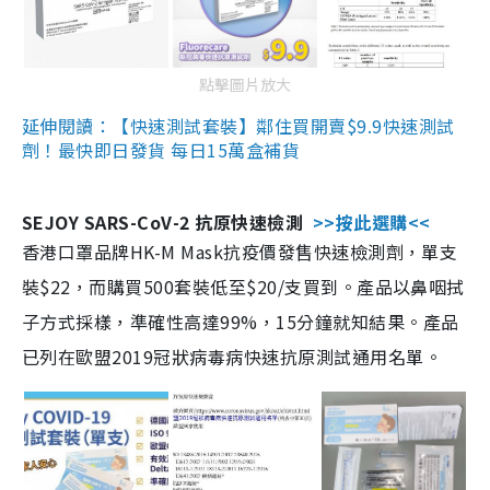
點擊圖片放大
延伸閱讀：【快速測試套裝】鄰住買開賣$9.9快速測試
劑！最快即日發貨 每日15萬盒補貨
SEJOY SARS-CoV-2 抗原快速檢測
>>按此選購<<
香港口罩品牌HK-M Mask抗疫價發售快速檢測劑，單支
裝$22，而購買500套裝低至$20/支買到。產品以鼻咽拭
子方式採樣，準確性高達99%，15分鐘就知結果。產品
已列在歐盟2019冠狀病毒病快速抗原測試通用名單。