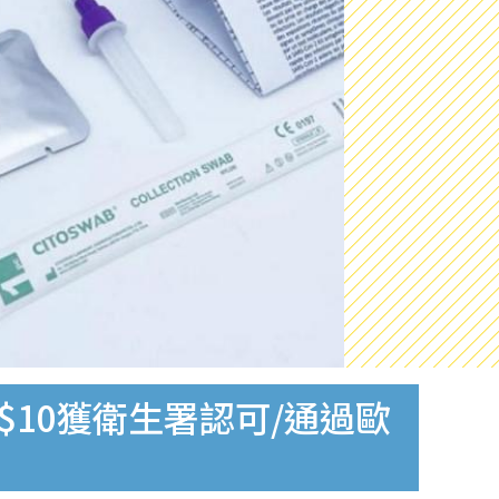
$10獲衛生署認可/通過歐