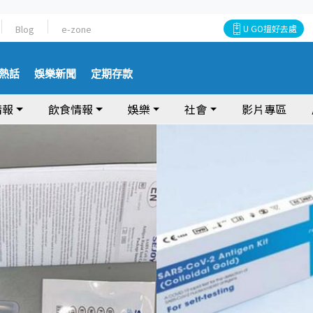
Blog
e-zone
U GO搵好去處
熱話
娛樂新聞
定期存款
情報
飲食情報
娛樂
社會
影片專區