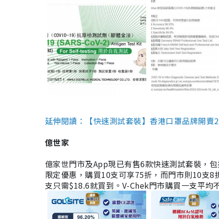
延伸閱讀：【快速測試套裝】香港口罩品牌開賣2款快速
億世家
億家世門市及App現已有售6款快速測試套裝，包括香港公司
限定優惠，購買10支可享75折，而門市則10支8折。現
支只需$18.6就買到。V-Chek門市購買一支平