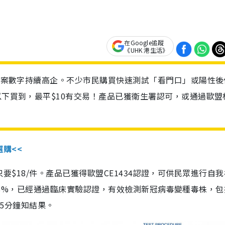
在Google追蹤
《UHK 港生活》
診個案數字持續高企。不少市民購買快速測試「看門口」或陽性後
以下買到，最平$10有交易！產品已獲衛生署認可，或通過歐盟
選購<<
惠價只要$18/件。產品已獲得歐盟CE1434認證，可供民眾進行自
性99.8%，已經通過臨床實驗認證，有效檢測新冠病毒變種毒株，
，15分鐘知結果。