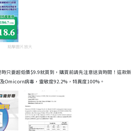
點擊圖片放大
劑，現時只要超低價$9.9就買到，購買前請先注意送貨時間！這款
Omicorn病毒，靈敏度92.2%，特異度100%。