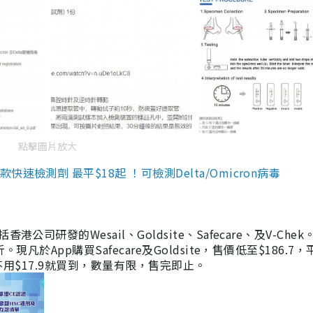
點擊圖片放大
檢測劑 最平$18起 ！可檢測Delta/Omicron病毒
研發的Wesail、Goldsite、Safecare、及V-Chek。
凡於App購買Safecare及Goldsite，售價低至$186.7
均不用$17.9就買到，數量有限，售完即止。