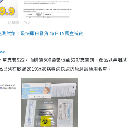
點擊圖片放大
速測試劑！最快即日發貨 每日15萬盒補貨
<<
，單支裝$22，而購買500套裝低至$20/支買到。產品以鼻咽
品已列在歐盟2019冠狀病毒病快速抗原測試通用名單。