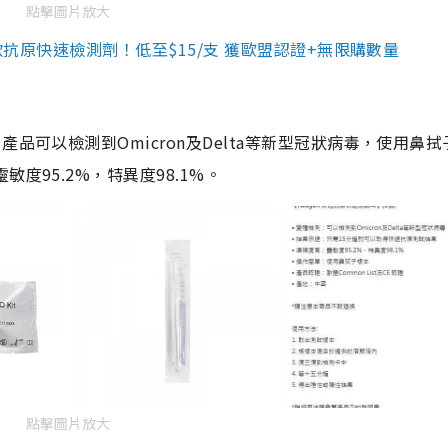
點擊圖片放大
3款抗原快速檢測劑！低至$15/支 獲歐盟認證+無限購數量
品可以檢測到Omicron及Delta等新型冠狀病毒，使用鼻拭
度95.2%，特異度98.1%。
點擊圖片放大