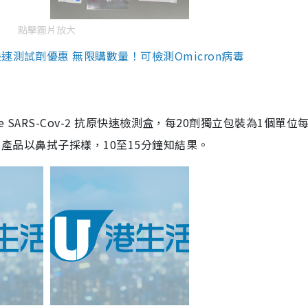
點擊圖片放大
測試劑優惠 無限購數量！可檢測Omicron病毒
are SARS-Cov-2 抗原快速檢測盒，每20劑獨立包裝為1個單位
5。產品以鼻拭子採樣，10至15分鐘知結果。