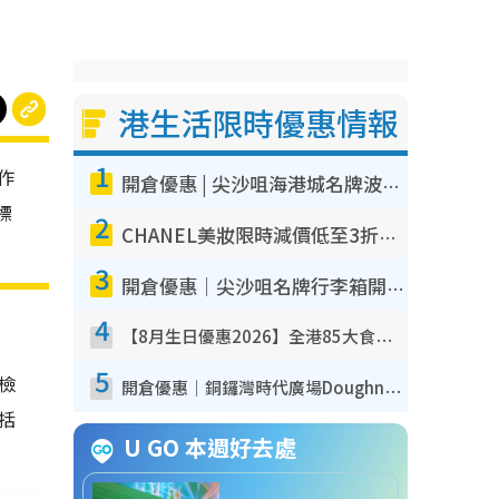
港生活限時優惠情報
1
作
開倉優惠 | 尖沙咀海港城名牌波鞋開倉低至1折！On鞋$899起／Joy&Peace鞋履$98起
標
2
CHANEL美妝限時減價低至3折！人氣粉底/唇膏/精華液低至$275！COCO香水都有平
3
開倉優惠｜尖沙咀名牌行李箱開倉低至4折！一連5日 American Tourister/ace./Hallmark $200起！
4
【8月生日優惠2026】全港85大食買玩著數攻略 自助餐/火鍋放題同行免費＋誠品/DONKI送現金券
5
我檢
開倉優惠｜銅鑼灣時代廣場Doughnut/Campo Marzio開倉低至1折！背囊、書包、手袋劈價$200起
包括
U GO 本週好去處