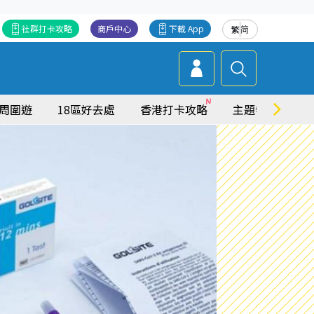
社群打卡攻略
商戶中心
下載 App
繁
简
周圍遊
18區好去處
香港打卡攻略
主題特集