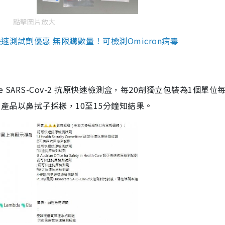
點擊圖片放大
測試劑優惠 無限購數量！可檢測Omicron病毒
are SARS-Cov-2 抗原快速檢測盒，每20劑獨立包裝為1個單位
5。產品以鼻拭子採樣，10至15分鐘知結果。