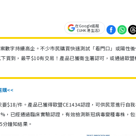
在Google追蹤
《UHK 港生活》
診個案數字持續高企。不少市民購買快速測試「看門口」或陽性後
以下買到，最平$10有交易！產品已獲衛生署認可，或通過歐盟
選購<<
惠價只要$18/件。產品已獲得歐盟CE1434認證，可供民眾進行自
性99.8%，已經通過臨床實驗認證，有效檢測新冠病毒變種毒株，
，15分鐘知結果。