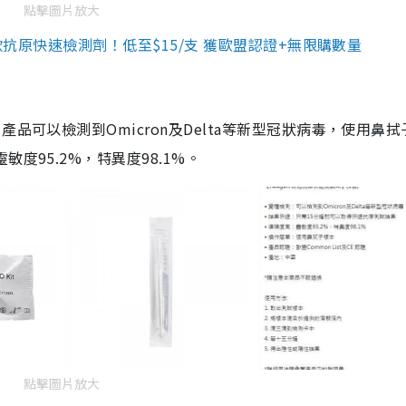
點擊圖片放大
3款抗原快速檢測劑！低至$15/支 獲歐盟認證+無限購數量
品可以檢測到Omicron及Delta等新型冠狀病毒，使用鼻拭
度95.2%，特異度98.1%。
點擊圖片放大