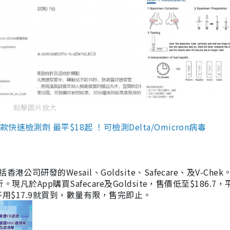
點擊圖片放大
檢測劑 最平$18起 ！可檢測Delta/Omicron病毒
研發的Wesail、Goldsite、Safecare、及V-Chek。
凡於App購買Safecare及Goldsite，售價低至$186.7
均不用$17.9就買到，數量有限，售完即止。