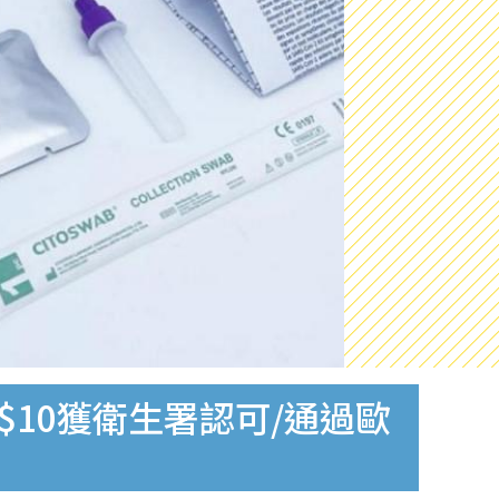
$10獲衛生署認可/通過歐