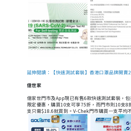
延伸閱讀：【快速測試套裝】香港口罩品牌開賣2款快速
億世家
億家世門市及App現已有售6款快速測試套裝，包括香港公司
限定優惠，購買10支可享75折，而門市則10支8折。現
支只需$18.6就買到。V-Chek門市購買一支平