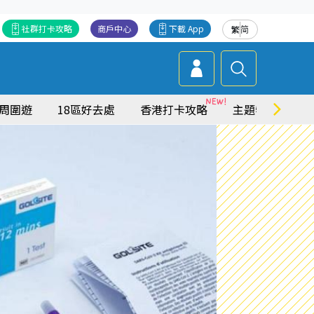
社群打卡攻略
商戶中心
下載 App
繁
简
周圍遊
18區好去處
香港打卡攻略
主題特集