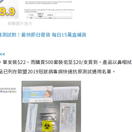
點擊圖片放大
速測試劑！最快即日發貨 每日15萬盒補貨
<<
，單支裝$22，而購買500套裝低至$20/支買到。產品以鼻咽
品已列在歐盟2019冠狀病毒病快速抗原測試通用名單。