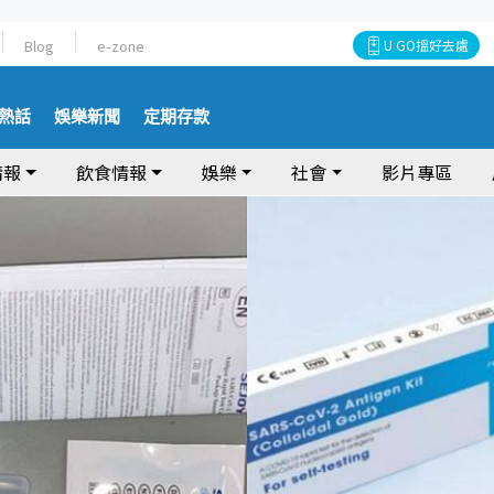
Blog
e-zone
U GO搵好去處
熱話
娛樂新聞
定期存款
情報
飲食情報
娛樂
社會
影片專區