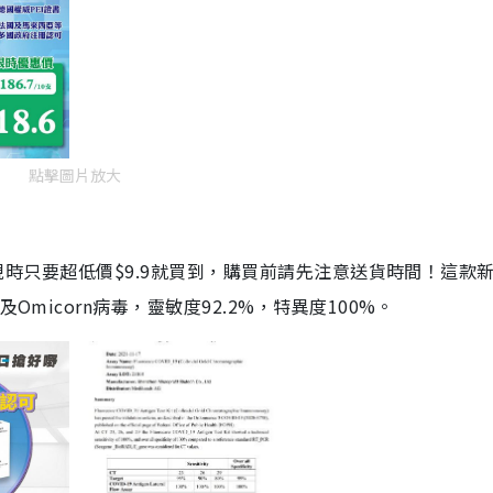
點擊圖片放大
劑，現時只要超低價$9.9就買到，購買前請先注意送貨時間！這款
Omicorn病毒，靈敏度92.2%，特異度100%。