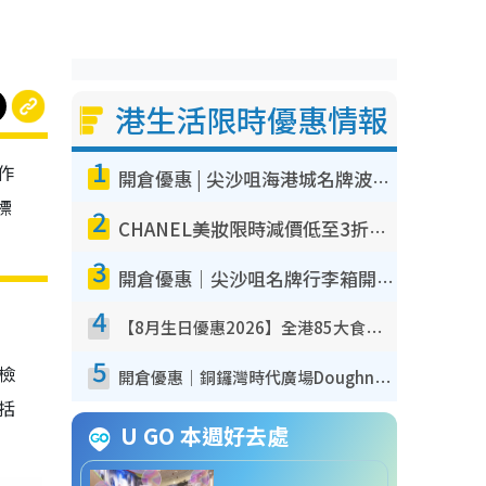
港生活限時優惠情報
1
作
開倉優惠 | 尖沙咀海港城名牌波鞋開倉低至1折！On鞋$899起／Joy&Peace鞋履$98起
標
2
CHANEL美妝限時減價低至3折！人氣粉底/唇膏/精華液低至$275！COCO香水都有平
3
開倉優惠｜尖沙咀名牌行李箱開倉低至4折！一連5日 American Tourister/ace./Hallmark $200起！
4
【8月生日優惠2026】全港85大食買玩著數攻略 自助餐/火鍋放題同行免費＋誠品/DONKI送現金券
5
我檢
開倉優惠｜銅鑼灣時代廣場Doughnut/Campo Marzio開倉低至1折！背囊、書包、手袋劈價$200起
包括
U GO 本週好去處