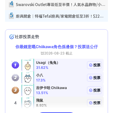
4
Swarovski Outlet專區低至半價！人氣水晶飾物/小擺設$138起！迪士尼款/水晶高跟鞋都有平
5
廚具開倉｜特福Tefal廚具/家電開倉低至3折！$220起買平底鍋/炒鑊/湯煲！電飯煲/吸塵機/燙斗$418起