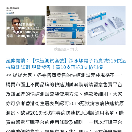
點擊圖片放大
延伸閱讀：【快速測試套裝】深水埗電子特賣城$15快速
抗原測試劑 現貨發售！買10支再送3支檢測棒
<< 提提大家，各零售商發售的快速測試套裝規格不一，
購買市面上不同品牌的快速測試套裝前請留意售賣平台
及該品牌的快速測試套裝使用方法、條款及細則，大家
亦可參考香港衞生署表列認可2019冠狀病毒病快速抗原
測試、歐盟2019冠狀病毒病快速抗原測試通用名單，購
買前留意訂購平台的使用條款及細則，一切以訂購平台
公佈的價錢為準。數量有限，售完即止；所有優惠細則