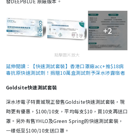
發DEEPBLUE 原廠版本。
+2
點擊圖片放大
延伸閱讀：【快速測試套裝】香港口罩廠acc+推$18病
毒抗原快速測試劑！捐贈10萬盒測試劑予深水埗露宿者
Goldsite快速測試套裝
深水埗電子特賣城現正發售Goldsite快速測試套裝，現
時更有優惠，$100/10支，平均每支$10，買10支再送口
罩。另外有售YHLO及Green Spring的快速測試套裝，
一樣低至$100/10支送口罩。