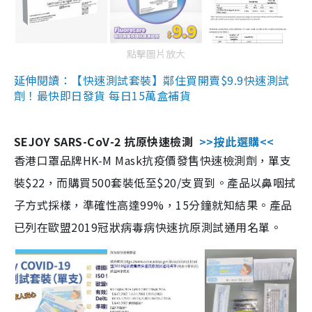
點擊圖片放大
延伸閱讀：【快速測試套裝】鄰住買開賣$9.9快速測試
劑！最快即日發貨 每日15萬盒補貨
SEJOY SARS-CoV-2 抗原快速檢測
>>按此選購<<
香港口罩品牌HK-M Mask抗疫價發售快速檢測劑，單支
裝$22，而購買500套裝低至$20/支買到。產品以鼻咽拭
子方式採樣，準確性高達99%，15分鐘就知結果。產品
已列在歐盟2019冠狀病毒病快速抗原測試通用名單。