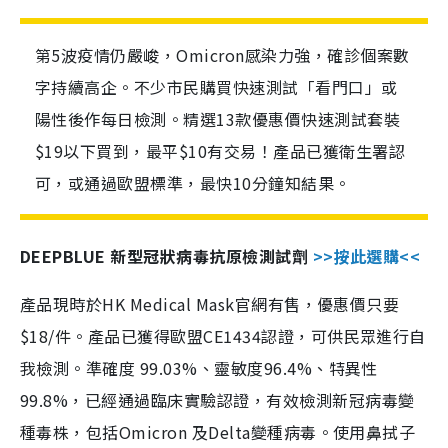
第5波疫情仍嚴峻，Omicron感染力強，確診個案數
字持續高企。不少市民購買快速測試「看門口」或
陽性後作每日檢測。精選13款優惠價快速測試套裝
$19以下買到，最平$10有交易！產品已獲衛生署認
可，或通過歐盟標準，最快10分鐘知結果。
DEEPBLUE 新型冠狀病毒抗原檢測試劑
>>按此選購<<
產品現時於HK Medical Mask官網有售，優惠價只要
$18/件。產品已獲得歐盟CE1434認證，可供民眾進行自
我檢測。準確度 99.03%、靈敏度96.4%、特異性
99.8%，已經通過臨床實驗認證，有效檢測新冠病毒變
種毒株，包括Omicron 及Delta變種病毒。使用鼻拭子