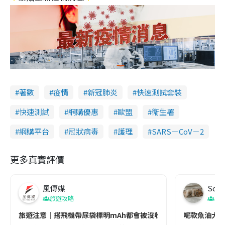
著數
疫情
新冠肺炎
快速測試套裝
快速測試
網購優惠
歐盟
衞生署
網購平台
冠狀病毒
護理
SARS－CoV－2
更多真實評價
風傳媒
Soul
旅遊攻略
生
旅遊注意｜搭飛機帶尿袋標明mAh都會被沒收😱出發前切記檢查「1
呢款魚油大家