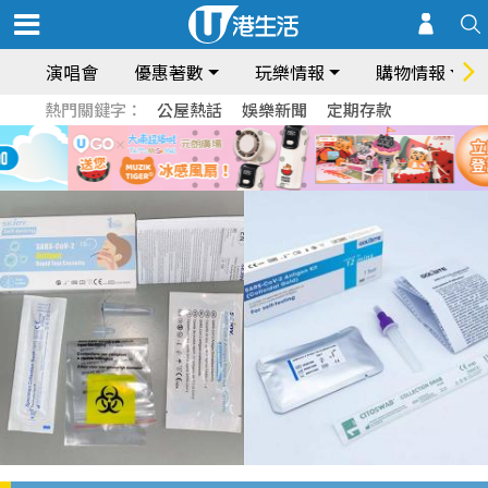
演唱會
優惠著數
玩樂情報
購物情報
熱門關鍵字：
公屋熱話
娛樂新聞
定期存款