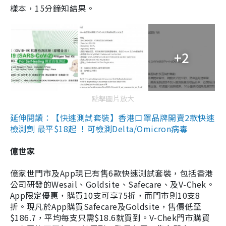
樣本，15分鐘知結果。
+2
點擊圖片放大
延伸閱讀：【快速測試套裝】香港口罩品牌開賣2款快速
檢測劑 最平$18起 ！可檢測Delta/Omicron病毒
億世家
億家世門市及App現已有售6款快速測試套裝，包括香港
公司研發的Wesail、Goldsite、Safecare、及V-Chek。
App限定優惠，購買10支可享75折，而門市則10支8
折。現凡於App購買Safecare及Goldsite，售價低至
$186.7，平均每支只需$18.6就買到。V-Chek門市購買