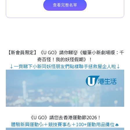
【新會員限定】《U GO》請你睇👹《蠟筆小新劇場版：千
奇百怪！我的妖怪假期》！
↓一齊睇下小新同妖怪朋友們點樣聯手拯救屋企人啦↓
《U GO》請您去香港運動節2026！
體驗新興運動💦＋競技賽事💪＋100+運動用品攤位🔥