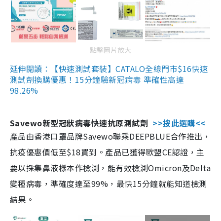
點擊圖片放大
延伸閱讀：【快速測試套裝】CATALO全線門市$16快速
測試劑換購優惠！15分鐘驗新冠病毒 準確性高達
98.26%
Savewo新型冠狀病毒快速抗原測試劑
>>按此選購<<
產品由香港口罩品牌Savewo聯乘DEEPBLUE合作推出，
抗疫優惠價低至$18買到。產品已獲得歐盟CE認證，主
要以採集鼻液樣本作檢測，能有效檢測Omicron及Delta
變種病毒，準確度達至99%，最快15分鐘就能知道檢測
結果。