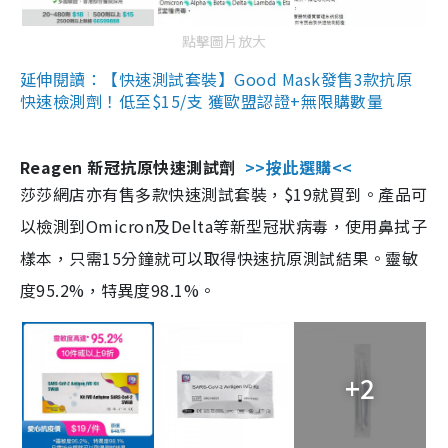
點擊圖片放大
延伸閱讀：【快速測試套裝】Good Mask發售3款抗原
快速檢測劑！低至$15/支 獲歐盟認證+無限購數量
Reagen 新冠抗原快速測試劑
>>按此選購<<
莎莎網店亦有售多款快速測試套裝，$19就買到。產品可
以檢測到Omicron及Delta等新型冠狀病毒，使用鼻拭子
樣本，只需15分鐘就可以取得快速抗原測試結果。靈敏
度95.2%，特異度98.1%。
+2