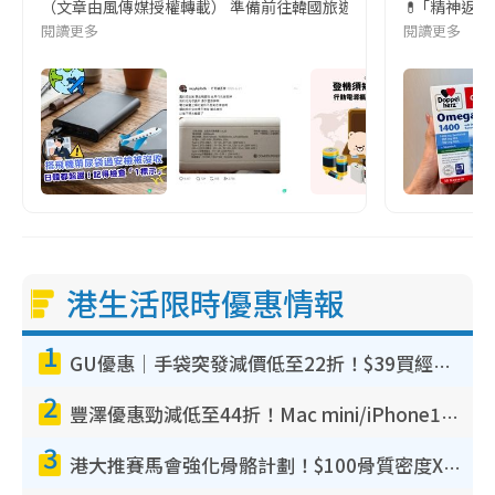
（文章由風傳媒授權轉載） 準備前往韓國旅遊的民眾，近期要特別留
💊 ｢精神返
閱讀更多
閱讀更多
港生活限時優惠情報
1
GU優惠｜手袋突發減價低至22折！$39買經典波士頓包/餃子袋！飾物同步減價$29起！
2
豐澤優惠勁減低至44折！Mac mini/iPhone17Pro大減價！廚房家電$220起
3
港大推賽馬會強化骨骼計劃！$100骨質密度X光檢查 完成免費運動訓練送超市禮券！附參加資格