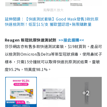
點擊圖片放大
延伸閱讀：【快速測試套裝】Good Mask發售3款抗原
快速檢測劑！低至$15/支 獲歐盟認證+無限購數量
Reagen 新冠抗原快速測試劑
>>按此選購<<
莎莎網店亦有售多款快速測試套裝，$19就買到。產品可
以檢測到Omicron及Delta等新型冠狀病毒，使用鼻拭子
樣本，只需15分鐘就可以取得快速抗原測試結果。靈敏
度95.2%，特異度98.1%。
+2