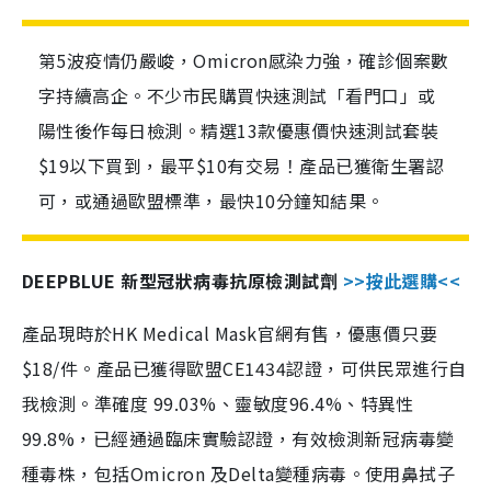
第5波疫情仍嚴峻，Omicron感染力強，確診個案數
字持續高企。不少市民購買快速測試「看門口」或
陽性後作每日檢測。精選13款優惠價快速測試套裝
$19以下買到，最平$10有交易！產品已獲衛生署認
可，或通過歐盟標準，最快10分鐘知結果。
DEEPBLUE 新型冠狀病毒抗原檢測試劑
>>按此選購<<
產品現時於HK Medical Mask官網有售，優惠價只要
$18/件。產品已獲得歐盟CE1434認證，可供民眾進行自
我檢測。準確度 99.03%、靈敏度96.4%、特異性
99.8%，已經通過臨床實驗認證，有效檢測新冠病毒變
種毒株，包括Omicron 及Delta變種病毒。使用鼻拭子