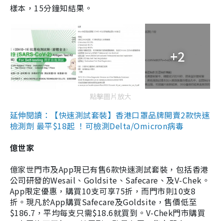
樣本，15分鐘知結果。
+2
點擊圖片放大
延伸閱讀：【快速測試套裝】香港口罩品牌開賣2款快速
檢測劑 最平$18起 ！可檢測Delta/Omicron病毒
億世家
億家世門市及App現已有售6款快速測試套裝，包括香港
公司研發的Wesail、Goldsite、Safecare、及V-Chek。
App限定優惠，購買10支可享75折，而門市則10支8
折。現凡於App購買Safecare及Goldsite，售價低至
$186.7，平均每支只需$18.6就買到。V-Chek門市購買