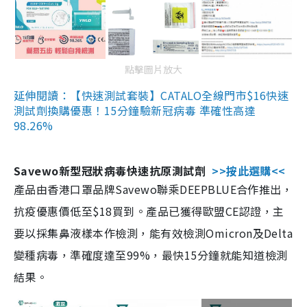
點擊圖片放大
延伸閱讀：【快速測試套裝】CATALO全線門市$16快速
測試劑換購優惠！15分鐘驗新冠病毒 準確性高達
98.26%
Savewo新型冠狀病毒快速抗原測試劑
>>按此選購<<
產品由香港口罩品牌Savewo聯乘DEEPBLUE合作推出，
抗疫優惠價低至$18買到。產品已獲得歐盟CE認證，主
要以採集鼻液樣本作檢測，能有效檢測Omicron及Delta
變種病毒，準確度達至99%，最快15分鐘就能知道檢測
結果。