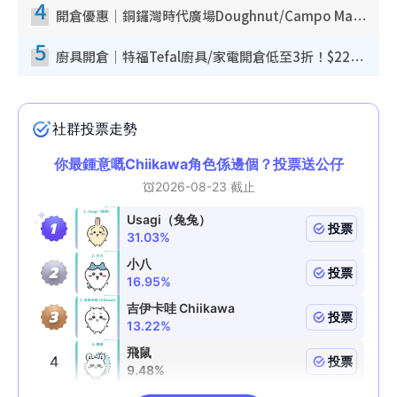
4
開倉優惠｜銅鑼灣時代廣場Doughnut/Campo Marzio開倉低至1折！背囊、書包、手袋劈價$200起
5
廚具開倉｜特福Tefal廚具/家電開倉低至3折！$220起買平底鍋/炒鑊/湯煲！電飯煲/吸塵機/燙斗$418起