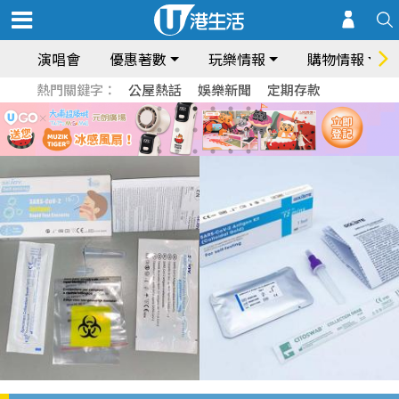
演唱會
優惠著數
玩樂情報
購物情報
熱門關鍵字：
公屋熱話
娛樂新聞
定期存款