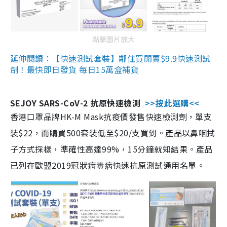
點擊圖片放大
延伸閱讀：【快速測試套裝】鄰住買開賣$9.9快速測試
劑！最快即日發貨 每日15萬盒補貨
SEJOY SARS-CoV-2 抗原快速檢測
>>按此選購<<
香港口罩品牌HK-M Mask抗疫價發售快速檢測劑，單支
裝$22，而購買500套裝低至$20/支買到。產品以鼻咽拭
子方式採樣，準確性高達99%，15分鐘就知結果。產品
已列在歐盟2019冠狀病毒病快速抗原測試通用名單。