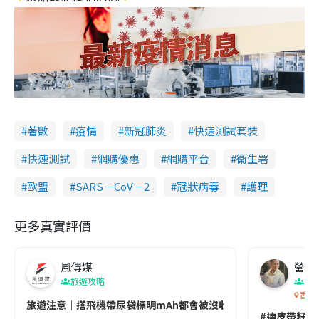
著數
疫情
新冠肺炎
快速測試套裝
快速測試
網購優惠
網購平台
衞生署
歐盟
SARS－CoV－2
冠狀病毒
護理
更多真實評價
風傳媒
營養教
旅遊攻略
生
香港
旅遊注意｜搭飛機帶尿袋標明mAh都會被沒收😱出發前切記檢查「1
#連皮帶籽都