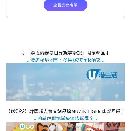
↓「森境奇緣夏日異想尋龍記」限定精品↓
↓漫遊秘境地墊、多用途旅行收納袋↓
【送您🐯】韓國超人氣文創品牌MUZIK TIGER 冰感風扇！
↓將萌虎嘅慵懶療癒帶返屋企↓