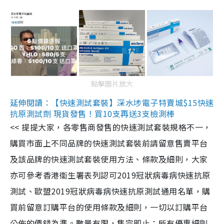
點擊圖片放大
延伸閱讀：【快速測試套裝】深水埗電子特賣城$15快速
抗原測試劑 現貨發售！買10支再送3支檢測棒
<< 提提大家，各零售商發售的快速測試套裝規格不一，
購買市面上不同品牌的快速測試套裝前請留意售賣平台
及該品牌的快速測試套裝使用方法、條款及細則，大家
亦可參考香港衞生署表列認可2019冠狀病毒病快速抗原
測試、歐盟2019冠狀病毒病快速抗原測試通用名單，購
買前留意訂購平台的使用條款及細則，一切以訂購平台
公佈的價錢為準。數量有限，售完即止；所有優惠細則