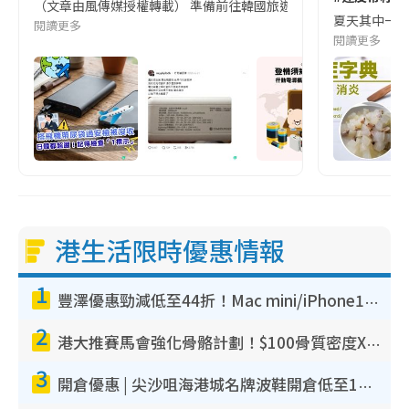
（文章由風傳媒授權轉載） 準備前往韓國旅遊的民眾，近期要特別留
夏天其中一種時
閱讀更多
閱讀更多
港生活限時優惠情報
1
豐澤優惠勁減低至44折！Mac mini/iPhone17Pro大減價！廚房家電$220起
2
港大推賽馬會強化骨骼計劃！$100骨質密度X光檢查 完成免費運動訓練送超市禮券！附參加資格
3
開倉優惠 | 尖沙咀海港城名牌波鞋開倉低至1折！On鞋$899起／Joy&Peace鞋履$98起