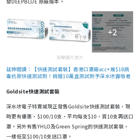
發DEEPBLUE 原廠版本。
+2
點擊圖片放大
延伸閱讀：【快速測試套裝】香港口罩廠acc+推$18病
毒抗原快速測試劑！捐贈10萬盒測試劑予深水埗露宿者
Goldsite快速測試套裝
深水埗電子特賣城現正發售Goldsite快速測試套裝，現
時更有優惠，$100/10支，平均每支$10，買10支再送口
罩。另外有售YHLO及Green Spring的快速測試套裝，
一樣低至$100/10支送口罩。