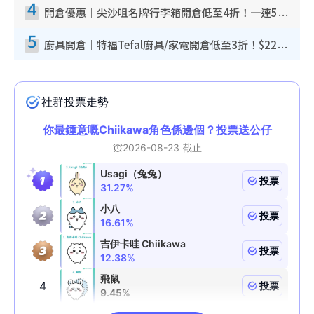
4
開倉優惠｜尖沙咀名牌行李箱開倉低至4折！一連5日 American Tourister/ace./Hallmark $200起！
5
廚具開倉｜特福Tefal廚具/家電開倉低至3折！$220起買平底鍋/炒鑊/湯煲！電飯煲/吸塵機/燙斗$418起