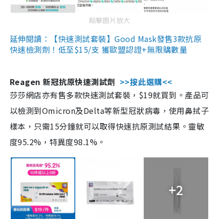
點擊圖片放大
延伸閱讀：【快速測試套裝】Good Mask發售3款抗原
快速檢測劑！低至$15/支 獲歐盟認證+無限購數量
Reagen 新冠抗原快速測試劑
>>按此選購<<
莎莎網店亦有售多款快速測試套裝，$19就買到。產品可
以檢測到Omicron及Delta等新型冠狀病毒，使用鼻拭子
樣本，只需15分鐘就可以取得快速抗原測試結果。靈敏
度95.2%，特異度98.1%。
+2