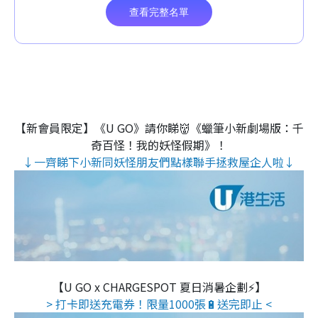
【新會員限定】《U GO》請你睇👹《蠟筆小新劇場版：千
奇百怪！我的妖怪假期》！
↓一齊睇下小新同妖怪朋友們點樣聯手拯救屋企人啦↓
【U GO x CHARGESPOT 夏日消暑企劃⚡】
> 打卡即送充電券！限量1000張🔋送完即止 <