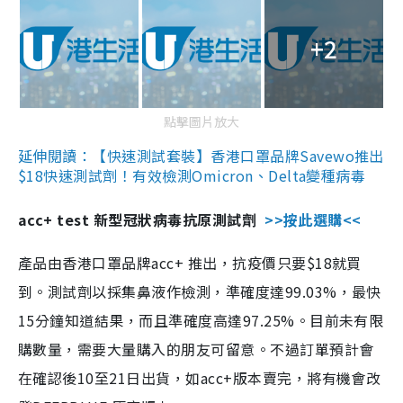
+2
點擊圖片放大
延伸閱讀：【快速測試套裝】香港口罩品牌Savewo推出
$18快速測試劑！有效檢測Omicron、Delta變種病毒
acc+ test 新型冠狀病毒抗原測試劑
>>按此選購<<
產品由香港口罩品牌acc+ 推出，抗疫價只要$18就買
到。測試劑以採集鼻液作檢測，準確度達99.03%，最快
15分鐘知道結果，而且準確度高達97.25%。目前未有限
購數量，需要大量購入的朋友可留意。不過訂單預計會
在確認後10至21日出貨，如acc+版本賣完，將有機會改