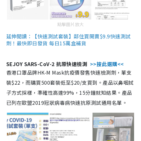
點擊圖片放大
延伸閱讀：【快速測試套裝】鄰住買開賣$9.9快速測試
劑！最快即日發貨 每日15萬盒補貨
SEJOY SARS-CoV-2 抗原快速檢測
>>按此選購<<
香港口罩品牌HK-M Mask抗疫價發售快速檢測劑，單支
裝$22，而購買500套裝低至$20/支買到。產品以鼻咽拭
子方式採樣，準確性高達99%，15分鐘就知結果。產品
已列在歐盟2019冠狀病毒病快速抗原測試通用名單。