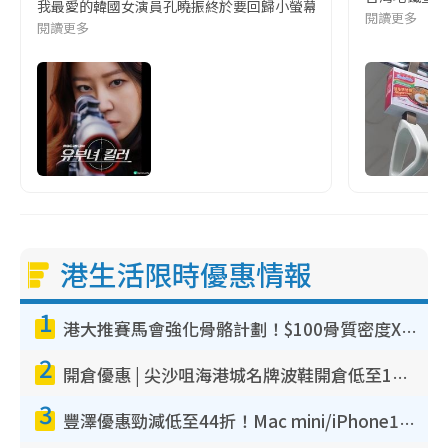
我最愛的韓國女演員孔曉振終於要回歸小螢幕啦!這次的劇本改編自同名
閱讀更多
閱讀更多
港生活限時優惠情報
1
港大推賽馬會強化骨骼計劃！$100骨質密度X光檢查 完成免費運動訓練送超市禮券！附參加資格
2
開倉優惠 | 尖沙咀海港城名牌波鞋開倉低至1折！On鞋$899起／Joy&Peace鞋履$98起
3
豐澤優惠勁減低至44折！Mac mini/iPhone17Pro大減價！廚房家電$220起