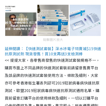
點擊圖片放大
延伸閱讀：【快速測試套裝】深水埗電子特賣城$15快速
抗原測試劑 現貨發售！買10支再送3支檢測棒
<< 提提大家，各零售商發售的快速測試套裝規格不一，
購買市面上不同品牌的快速測試套裝前請留意售賣平台
及該品牌的快速測試套裝使用方法、條款及細則，大家
亦可參考香港衞生署表列認可2019冠狀病毒病快速抗原
測試、歐盟2019冠狀病毒病快速抗原測試通用名單，購
買前留意訂購平台的使用條款及細則，一切以訂購平台
公佈的價錢為準。數量有限，售完即止；所有優惠細則