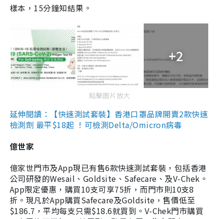
樣本，15分鐘知結果。
+2
點擊圖片放大
延伸閱讀：【快速測試套裝】香港口罩品牌開賣2款快速
檢測劑 最平$18起 ！可檢測Delta/Omicron病毒
億世家
億家世門市及App現已有售6款快速測試套裝，包括香港
公司研發的Wesail、Goldsite、Safecare、及V-Chek。
App限定優惠，購買10支可享75折，而門市則10支8
折。現凡於App購買Safecare及Goldsite，售價低至
$186.7，平均每支只需$18.6就買到。V-Chek門市購買