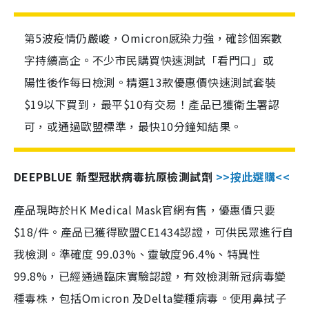
第5波疫情仍嚴峻，Omicron感染力強，確診個案數
字持續高企。不少市民購買快速測試「看門口」或
陽性後作每日檢測。精選13款優惠價快速測試套裝
$19以下買到，最平$10有交易！產品已獲衛生署認
可，或通過歐盟標準，最快10分鐘知結果。
DEEPBLUE 新型冠狀病毒抗原檢測試劑
>>按此選購<<
產品現時於HK Medical Mask官網有售，優惠價只要
$18/件。產品已獲得歐盟CE1434認證，可供民眾進行自
我檢測。準確度 99.03%、靈敏度96.4%、特異性
99.8%，已經通過臨床實驗認證，有效檢測新冠病毒變
種毒株，包括Omicron 及Delta變種病毒。使用鼻拭子