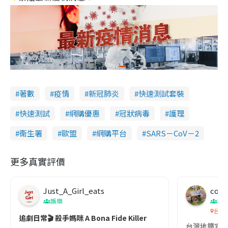
著數
疫情
新冠肺炎
快速測試套裝
快速測試
網購優惠
冠狀病毒
護理
衞生署
歐盟
網購平台
SARS－CoV－2
更多真實評價
Just_A_Girl_eats
co c
娛樂
吹
台灣
追劇日常🎬 殺手媽咪 A Bona Fide Killer
台灣地鐵宣