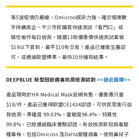
第5波疫情仍嚴峻，Omicron感染力強，確診個案數
字持續高企。不少市民購買快速測試「看門口」或
陽性後作每日檢測。精選13款優惠價快速測試套裝
$19以下買到，最平$10有交易！產品已獲衛生署認
可，或通過歐盟標準，最快10分鐘知結果。
DEEPBLUE 新型冠狀病毒抗原檢測試劑
>>按此選購<<
產品現時於HK Medical Mask官網有售，優惠價只要
$18/件。產品已獲得歐盟CE1434認證，可供民眾進行自
我檢測。準確度 99.03%、靈敏度96.4%、特異性
99.8%，已經通過臨床實驗認證，有效檢測新冠病毒變
種毒株，包括Omicron 及Delta變種病毒。使用鼻拭子