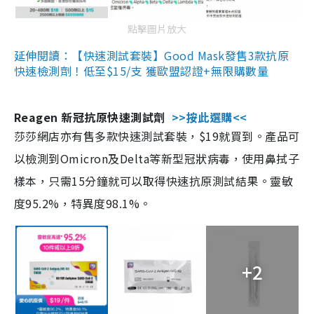
點擊圖片放大
延伸閱讀：【快速測試套裝】Good Mask發售3款抗原
快速檢測劑！低至$15/支 獲歐盟認證+無限購數量
Reagen 新冠抗原快速測試劑
>>按此選購<<
莎莎網店亦有售多款快速測試套裝，$19就買到。產品可
以檢測到Omicron及Delta等新型冠狀病毒，使用鼻拭子
樣本，只需15分鐘就可以取得快速抗原測試結果。靈敏
度95.2%，特異度98.1%。
+2