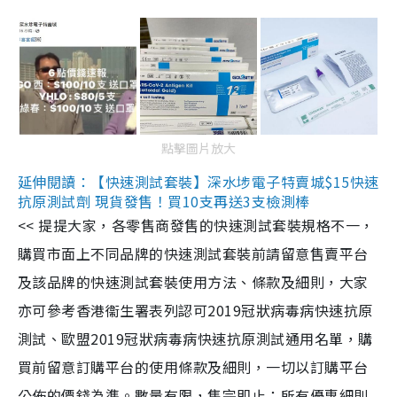
點擊圖片放大
延伸閱讀：【快速測試套裝】深水埗電子特賣城$15快速
抗原測試劑 現貨發售！買10支再送3支檢測棒
<< 提提大家，各零售商發售的快速測試套裝規格不一，
購買市面上不同品牌的快速測試套裝前請留意售賣平台
及該品牌的快速測試套裝使用方法、條款及細則，大家
亦可參考香港衞生署表列認可2019冠狀病毒病快速抗原
測試、歐盟2019冠狀病毒病快速抗原測試通用名單，購
買前留意訂購平台的使用條款及細則，一切以訂購平台
公佈的價錢為準。數量有限，售完即止；所有優惠細則