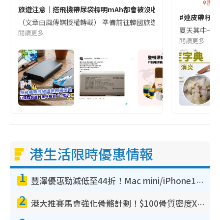
香港
旅遊注意｜搭飛機帶尿袋標明mAh都會被沒收😱出發前切記檢查「1
#連皮帶籽都
（文章由風傳媒授權轉載） 準備前往韓國旅遊的民眾，近期要特別留
夏天其中一種時
閱讀更多
閱讀更多
港生活限時優惠情報
1
豐澤優惠勁減低至44折！Mac mini/iPhone17Pro大減價！廚房家電$220起
2
港大推賽馬會強化骨骼計劃！$100骨質密度X光檢查 完成免費運動訓練送超市禮券！附參加資格