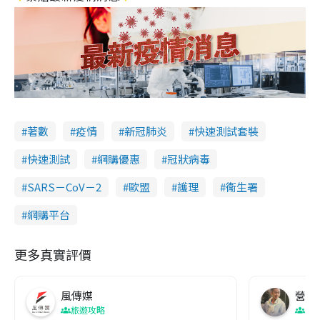
著數
疫情
新冠肺炎
快速測試套裝
快速測試
網購優惠
冠狀病毒
SARS－CoV－2
歐盟
護理
衞生署
網購平台
更多真實評價
風傳媒
營養教
旅遊攻略
生