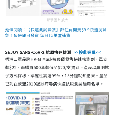
點擊圖片放大
延伸閱讀：【快速測試套裝】鄰住買開賣$9.9快速測試
劑！最快即日發貨 每日15萬盒補貨
SEJOY SARS-CoV-2 抗原快速檢測
>>按此選購<<
香港口罩品牌HK-M Mask抗疫價發售快速檢測劑，單支
裝$22，而購買500套裝低至$20/支買到。產品以鼻咽拭
子方式採樣，準確性高達99%，15分鐘就知結果。產品
已列在歐盟2019冠狀病毒病快速抗原測試通用名單。