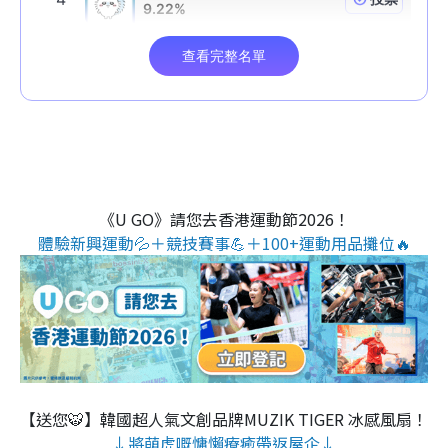
《U GO》請您去香港運動節2026！
體驗新興運動💦＋競技賽事💪＋100+運動用品攤位🔥
【送您🐯】韓國超人氣文創品牌MUZIK TIGER 冰感風扇！
↓將萌虎嘅慵懶療癒帶返屋企↓