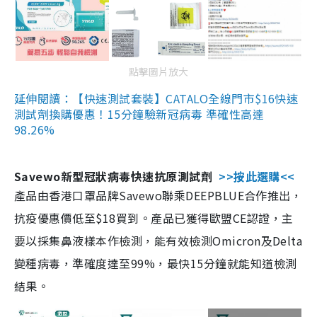
點擊圖片放大
延伸閱讀：【快速測試套裝】CATALO全線門市$16快速
測試劑換購優惠！15分鐘驗新冠病毒 準確性高達
98.26%
Savewo新型冠狀病毒快速抗原測試劑
>>按此選購<<
產品由香港口罩品牌Savewo聯乘DEEPBLUE合作推出，
抗疫優惠價低至$18買到。產品已獲得歐盟CE認證，主
要以採集鼻液樣本作檢測，能有效檢測Omicron及Delta
變種病毒，準確度達至99%，最快15分鐘就能知道檢測
結果。