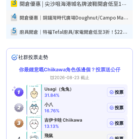
3
開倉優惠 | 尖沙咀海港城名牌波鞋開倉低至1折！On鞋$899起／Joy&Peace鞋履$98起
4
開倉優惠｜銅鑼灣時代廣場Doughnut/Campo Marzio開倉低至1折！背囊、書包、手袋劈價$200起
5
廚具開倉｜特福Tefal廚具/家電開倉低至3折！$220起買平底鍋/炒鑊/湯煲！電飯煲/吸塵機/燙斗$418起