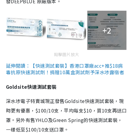
發DEEPBLUE 原廠版本。
+2
點擊圖片放大
延伸閱讀：【快速測試套裝】香港口罩廠acc+推$18病
毒抗原快速測試劑！捐贈10萬盒測試劑予深水埗露宿者
Goldsite快速測試套裝
深水埗電子特賣城現正發售Goldsite快速測試套裝，現
時更有優惠，$100/10支，平均每支$10，買10支再送口
罩。另外有售YHLO及Green Spring的快速測試套裝，
一樣低至$100/10支送口罩。