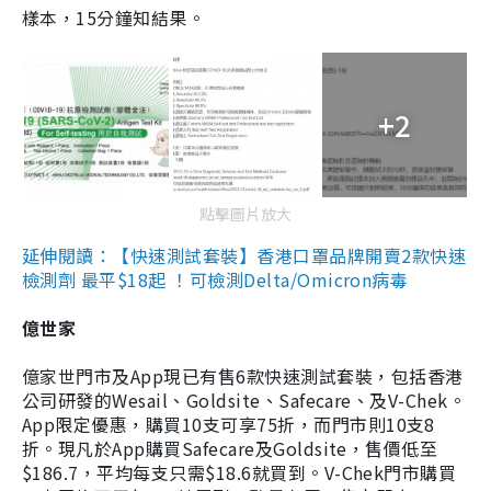
樣本，15分鐘知結果。
+2
點擊圖片放大
延伸閱讀：【快速測試套裝】香港口罩品牌開賣2款快速
檢測劑 最平$18起 ！可檢測Delta/Omicron病毒
億世家
億家世門市及App現已有售6款快速測試套裝，包括香港
公司研發的Wesail、Goldsite、Safecare、及V-Chek。
App限定優惠，購買10支可享75折，而門市則10支8
折。現凡於App購買Safecare及Goldsite，售價低至
$186.7，平均每支只需$18.6就買到。V-Chek門市購買