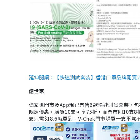
延伸閱讀：【快速測試套裝】香港口罩品牌開賣2款快速
億世家
億家世門市及App現已有售6款快速測試套裝，包括香港公司
限定優惠，購買10支可享75折，而門市則10支8折。現
支只需$18.6就買到。V-Chek門市購買一支平