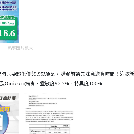
點擊圖片放大
劑，現時只要超低價$9.9就買到，購買前請先注意送貨時間！這款
Omicorn病毒，靈敏度92.2%，特異度100%。