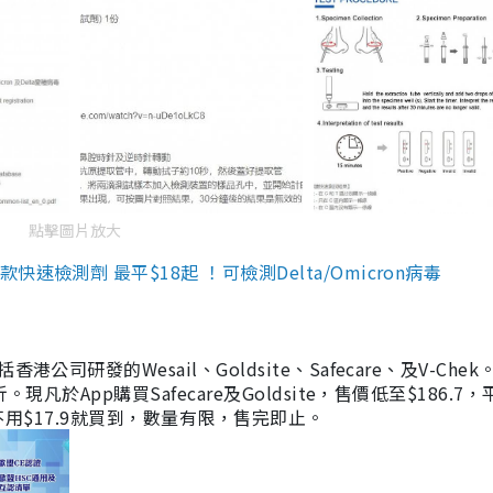
點擊圖片放大
檢測劑 最平$18起 ！可檢測Delta/Omicron病毒
研發的Wesail、Goldsite、Safecare、及V-Chek。
凡於App購買Safecare及Goldsite，售價低至$186.7
均不用$17.9就買到，數量有限，售完即止。