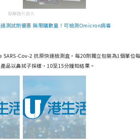
點擊圖片放大
測試劑優惠 無限購數量！可檢測Omicron病毒
are SARS-Cov-2 抗原快速檢測盒，每20劑獨立包裝為1個單位
5。產品以鼻拭子採樣，10至15分鐘知結果。