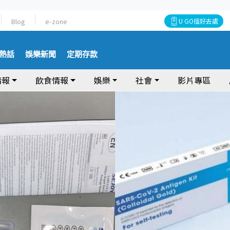
Blog
e-zone
U GO搵好去處
熱話
娛樂新聞
定期存款
情報
飲食情報
娛樂
社會
影片專區