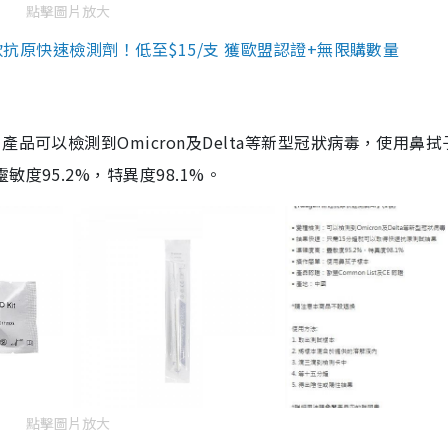
點擊圖片放大
3款抗原快速檢測劑！低至$15/支 獲歐盟認證+無限購數量
品可以檢測到Omicron及Delta等新型冠狀病毒，使用鼻拭
度95.2%，特異度98.1%。
點擊圖片放大