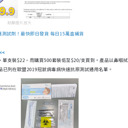
點擊圖片放大
速測試劑！最快即日發貨 每日15萬盒補貨
<<
，單支裝$22，而購買500套裝低至$20/支買到。產品以鼻咽
品已列在歐盟2019冠狀病毒病快速抗原測試通用名單。