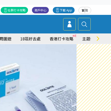
社群打卡攻略
商戶中心
下載 App
繁
简
周圍遊
18區好去處
香港打卡攻略
主題特集