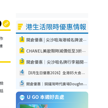
港生活限時優惠情報
1
作
開倉優惠 | 尖沙咀海港城名牌波鞋開倉低至1折！On鞋$899起／Joy&Peace鞋履$98起
標
2
CHANEL美妝限時減價低至3折！人氣粉底/唇膏/精華液低至$275！COCO香水都有平
3
開倉優惠｜尖沙咀名牌行李箱開倉低至4折！一連5日 American Tourister/ace./Hallmark $200起！
4
【8月生日優惠2026】全港85大食買玩著數攻略 自助餐/火鍋放題同行免費＋誠品/DONKI送現金券
5
我檢
開倉優惠｜銅鑼灣時代廣場Doughnut/Campo Marzio開倉低至1折！背囊、書包、手袋劈價$200起
包括
U GO 本週好去處