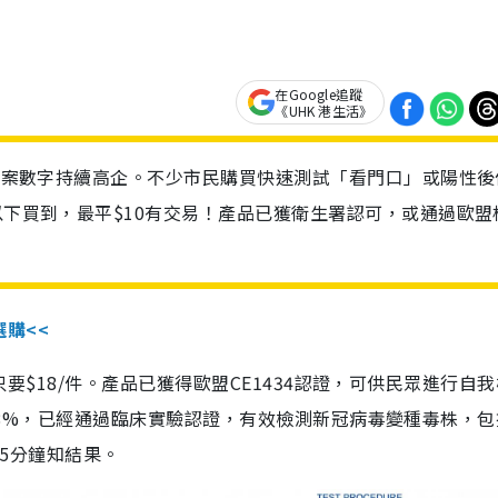
在Google追蹤
《UHK 港生活》
診個案數字持續高企。不少市民購買快速測試「看門口」或陽性後
以下買到，最平$10有交易！產品已獲衛生署認可，或通過歐盟
選購<<
惠價只要$18/件。產品已獲得歐盟CE1434認證，可供民眾進行自
性99.8%，已經通過臨床實驗認證，有效檢測新冠病毒變種毒株，
，15分鐘知結果。