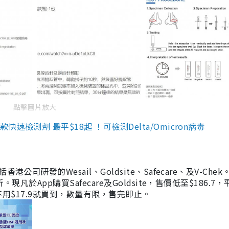
點擊圖片放大
檢測劑 最平$18起 ！可檢測Delta/Omicron病毒
研發的Wesail、Goldsite、Safecare、及V-Chek。
凡於App購買Safecare及Goldsite，售價低至$186.7
均不用$17.9就買到，數量有限，售完即止。