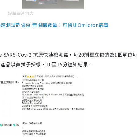
點擊圖片放大
測試劑優惠 無限購數量！可檢測Omicron病毒
are SARS-Cov-2 抗原快速檢測盒，每20劑獨立包裝為1個單位
5。產品以鼻拭子採樣，10至15分鐘知結果。