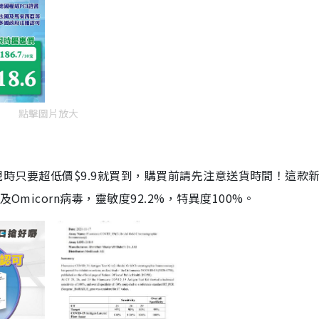
點擊圖片放大
劑，現時只要超低價$9.9就買到，購買前請先注意送貨時間！這款
Omicorn病毒，靈敏度92.2%，特異度100%。