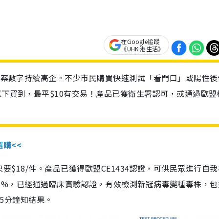
在Google追蹤
《UHK 港生活》
診個案數字持續高企。不少市民購買快速測試「看門口」或陽性後
以下買到，最平$10有交易！產品已獲衛生署認可，或通過歐盟
選購<<
惠價只要$18/件。產品已獲得歐盟CE1434認證，可供民眾進行自
性99.8%，已經通過臨床實驗認證，有效檢測新冠病毒變種毒株，
，15分鐘知結果。