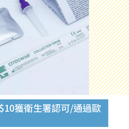
$10獲衛生署認可/通過歐