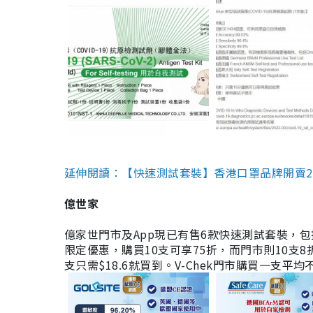
延伸閱讀：【快速測試套裝】香港口罩品牌開賣2款快速
億世家
億家世門市及App現已有售6款快速測試套裝，包括香港公司
限定優惠，購買10支可享75折，而門市則10支8折。現
支只需$18.6就買到。V-Chek門市購買一支平