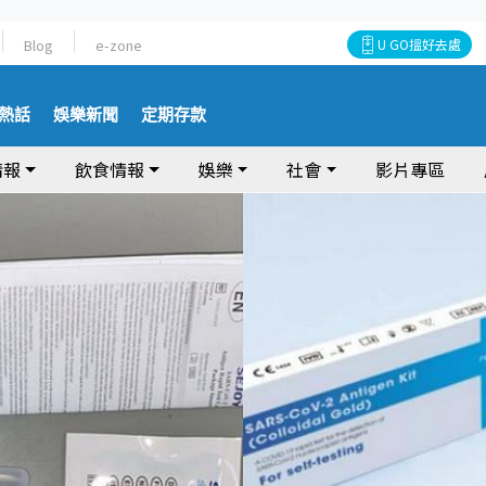
Blog
e-zone
U GO搵好去處
熱話
娛樂新聞
定期存款
情報
飲食情報
娛樂
社會
影片專區