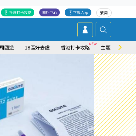
社群打卡攻略
商戶中心
下載 App
繁
简
周圍遊
18區好去處
香港打卡攻略
主題特集