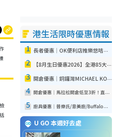
港生活限時優惠情報
1
作
長者優惠｜OK便利店推樂悠咭優惠！買麵包/牛奶/保健品拍卡即減
標
2
【8月生日優惠2026】全港85大食買玩著數攻略 自助餐/火鍋放題同行免費＋誠品/DONKI送現金券
3
開倉優惠｜銅鑼灣MICHAEL KORS開倉低至17折！直擊$500起買手袋/銀包/鞋款 必買經典Jet Set系列
4
開倉優惠｜馬拉松開倉低至3折！直擊$99起買adidas／New Balance／Puma鞋款 STANLEY保溫杯劈價至$119起
5
我檢
廚具優惠｜普樂氏/意美廚/Buffalo廚具低至3折！$89起買煎鍋／炒鑊／個人鍋 同場小家電激減至$99起
包括
U GO 本週好去處