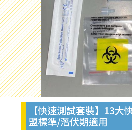
【快速測試套裝】13大快
盟標準/潛伏期適用