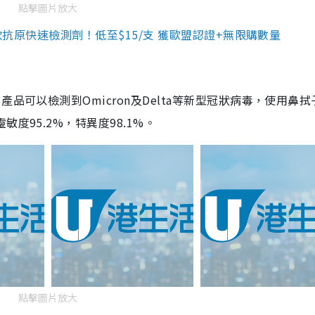
點擊圖片放大
3款抗原快速檢測劑！低至$15/支 獲歐盟認證+無限購數量
品可以檢測到Omicron及Delta等新型冠狀病毒，使用鼻拭
度95.2%，特異度98.1%。
點擊圖片放大