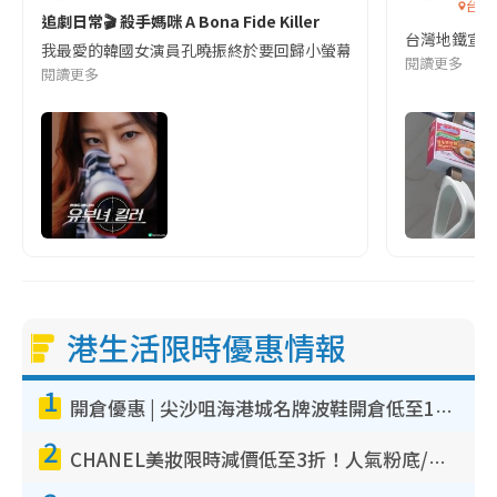
台灣
追劇日常🎬 殺手媽咪 A Bona Fide Killer
台灣地鐵宣
我最愛的韓國女演員孔曉振終於要回歸小螢幕啦!這次的劇本改編自同名
閱讀更多
閱讀更多
港生活限時優惠情報
1
開倉優惠 | 尖沙咀海港城名牌波鞋開倉低至1折！On鞋$899起／Joy&Peace鞋履$98起
2
CHANEL美妝限時減價低至3折！人氣粉底/唇膏/精華液低至$275！COCO香水都有平