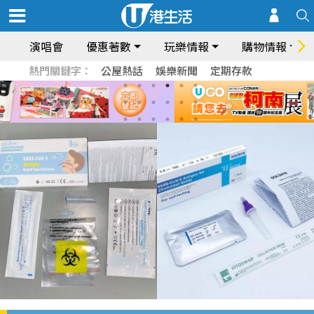
演唱會
優惠著數
玩樂情報
購物情報
熱門關鍵字：
公屋熱話
娛樂新聞
定期存款