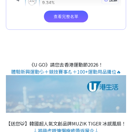
《U GO》請您去香港運動節2026！
體驗新興運動💦＋競技賽事💪＋100+運動用品攤位🔥
【送您🐯】韓國超人氣文創品牌MUZIK TIGER 冰感風扇！
↓將萌虎嘅慵懶療癒帶返屋企↓