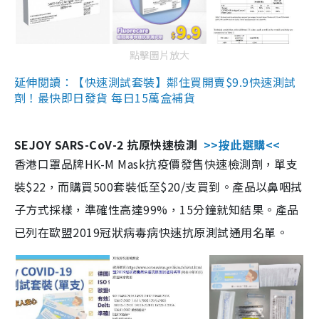
點擊圖片放大
延伸閱讀：【快速測試套裝】鄰住買開賣$9.9快速測試
劑！最快即日發貨 每日15萬盒補貨
SEJOY SARS-CoV-2 抗原快速檢測
>>按此選購<<
香港口罩品牌HK-M Mask抗疫價發售快速檢測劑，單支
裝$22，而購買500套裝低至$20/支買到。產品以鼻咽拭
子方式採樣，準確性高達99%，15分鐘就知結果。產品
已列在歐盟2019冠狀病毒病快速抗原測試通用名單。