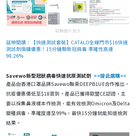
點擊圖片放大
延伸閱讀：【快速測試套裝】CATALO全線門市$16快速
測試劑換購優惠！15分鐘驗新冠病毒 準確性高達
98.26%
Savewo新型冠狀病毒快速抗原測試劑
>>按此選購<<
產品由香港口罩品牌Savewo聯乘DEEPBLUE合作推出，
抗疫優惠價低至$18買到。產品已獲得歐盟CE認證，主
要以採集鼻液樣本作檢測，能有效檢測Omicron及Delta
變種病毒，準確度達至99%，最快15分鐘就能知道檢測
結果。