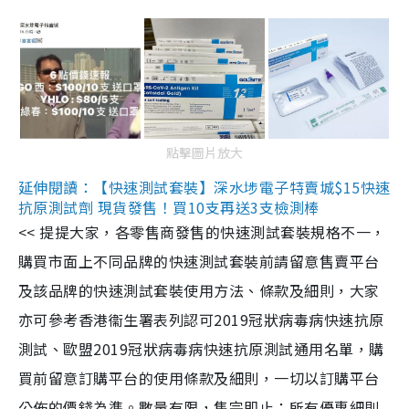
點擊圖片放大
延伸閱讀：【快速測試套裝】深水埗電子特賣城$15快速
抗原測試劑 現貨發售！買10支再送3支檢測棒
<< 提提大家，各零售商發售的快速測試套裝規格不一，
購買市面上不同品牌的快速測試套裝前請留意售賣平台
及該品牌的快速測試套裝使用方法、條款及細則，大家
亦可參考香港衞生署表列認可2019冠狀病毒病快速抗原
測試、歐盟2019冠狀病毒病快速抗原測試通用名單，購
買前留意訂購平台的使用條款及細則，一切以訂購平台
公佈的價錢為準。數量有限，售完即止；所有優惠細則