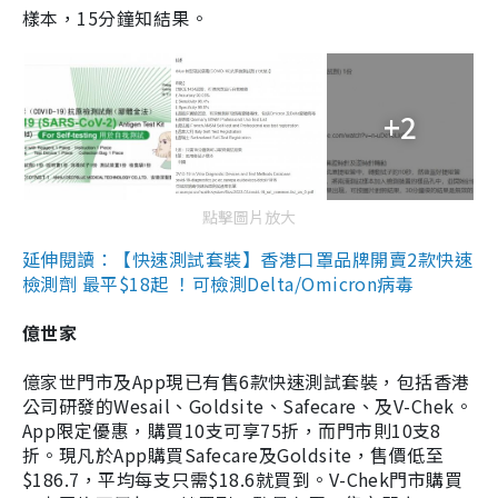
樣本，15分鐘知結果。
+2
點擊圖片放大
延伸閱讀：【快速測試套裝】香港口罩品牌開賣2款快速
檢測劑 最平$18起 ！可檢測Delta/Omicron病毒
億世家
億家世門市及App現已有售6款快速測試套裝，包括香港
公司研發的Wesail、Goldsite、Safecare、及V-Chek。
App限定優惠，購買10支可享75折，而門市則10支8
折。現凡於App購買Safecare及Goldsite，售價低至
$186.7，平均每支只需$18.6就買到。V-Chek門市購買