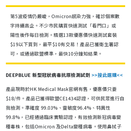
第5波疫情仍嚴峻，Omicron感染力強，確診個案數
字持續高企。不少市民購買快速測試「看門口」或
陽性後作每日檢測。精選13款優惠價快速測試套裝
$19以下買到，最平$10有交易！產品已獲衛生署認
可，或通過歐盟標準，最快10分鐘知結果。
DEEPBLUE 新型冠狀病毒抗原檢測試劑
>>按此選購<<
產品現時於HK Medical Mask官網有售，優惠價只要
$18/件。產品已獲得歐盟CE1434認證，可供民眾進行自
我檢測。準確度 99.03%、靈敏度96.4%、特異性
99.8%，已經通過臨床實驗認證，有效檢測新冠病毒變
種毒株，包括Omicron 及Delta變種病毒。使用鼻拭子