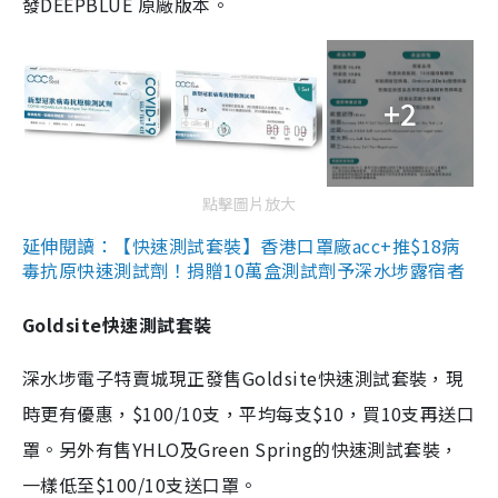
發DEEPBLUE 原廠版本。
+2
點擊圖片放大
延伸閱讀：【快速測試套裝】香港口罩廠acc+推$18病
毒抗原快速測試劑！捐贈10萬盒測試劑予深水埗露宿者
Goldsite快速測試套裝
深水埗電子特賣城現正發售Goldsite快速測試套裝，現
時更有優惠，$100/10支，平均每支$10，買10支再送口
罩。另外有售YHLO及Green Spring的快速測試套裝，
一樣低至$100/10支送口罩。