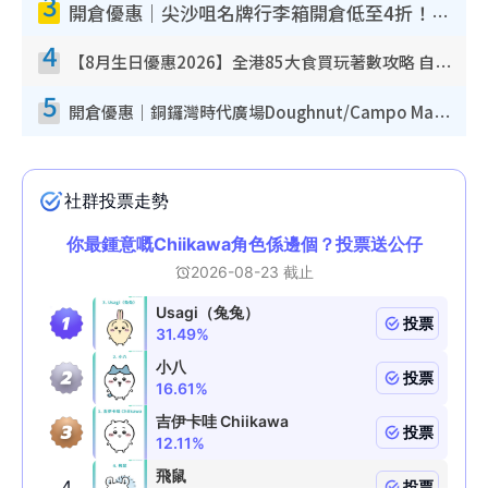
3
開倉優惠｜尖沙咀名牌行李箱開倉低至4折！一連5日 American Tourister/ace./Hallmark $200起！
4
【8月生日優惠2026】全港85大食買玩著數攻略 自助餐/火鍋放題同行免費＋誠品/DONKI送現金券
5
開倉優惠｜銅鑼灣時代廣場Doughnut/Campo Marzio開倉低至1折！背囊、書包、手袋劈價$200起