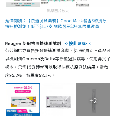
點擊圖片放大
延伸閱讀：【快速測試套裝】Good Mask發售3款抗原
快速檢測劑！低至$15/支 獲歐盟認證+無限購數量
Reagen 新冠抗原快速測試劑
>>按此選購<<
莎莎網店亦有售多款快速測試套裝，$19就買到。產品可
以檢測到Omicron及Delta等新型冠狀病毒，使用鼻拭子
樣本，只需15分鐘就可以取得快速抗原測試結果。靈敏
度95.2%，特異度98.1%。
+2