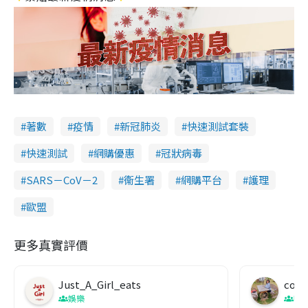
著數
疫情
新冠肺炎
快速測試套裝
快速測試
網購優惠
冠狀病毒
SARS－CoV－2
衞生署
網購平台
護理
歐盟
更多真實評價
Just_A_Girl_eats
co c
娛樂
吹