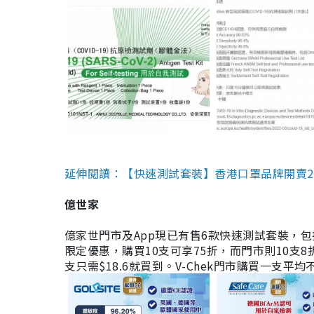
延伸閱讀：【快速測試套裝】香港口罩品牌開賣2款快速
億世家
億家世門市及App現已有售6款快速測試套裝，包括香港公司
限定優惠，購買10支可享75折，而門市則10支8折。現
支只需$18.6就買到。V-Chek門市購買一支平