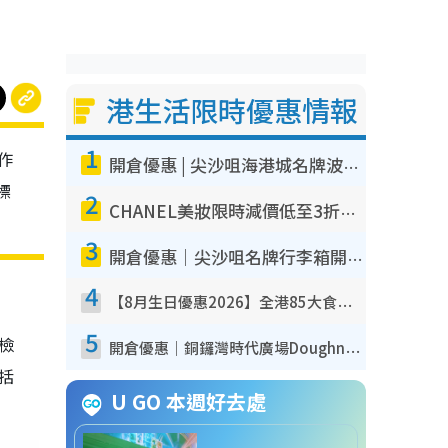
港生活限時優惠情報
1
作
開倉優惠 | 尖沙咀海港城名牌波鞋開倉低至1折！On鞋$899起／Joy&Peace鞋履$98起
標
2
CHANEL美妝限時減價低至3折！人氣粉底/唇膏/精華液低至$275！COCO香水都有平
3
開倉優惠｜尖沙咀名牌行李箱開倉低至4折！一連5日 American Tourister/ace./Hallmark $200起！
4
【8月生日優惠2026】全港85大食買玩著數攻略 自助餐/火鍋放題同行免費＋誠品/DONKI送現金券
5
我檢
開倉優惠｜銅鑼灣時代廣場Doughnut/Campo Marzio開倉低至1折！背囊、書包、手袋劈價$200起
包括
U GO 本週好去處