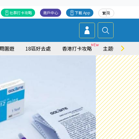
社群打卡攻略
商戶中心
下載 App
繁
简
周圍遊
18區好去處
香港打卡攻略
主題特集