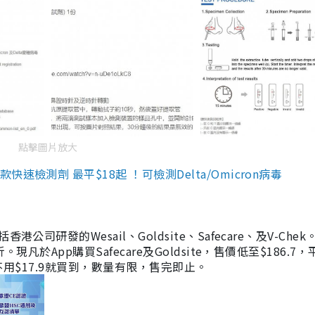
點擊圖片放大
檢測劑 最平$18起 ！可檢測Delta/Omicron病毒
研發的Wesail、Goldsite、Safecare、及V-Chek。
凡於App購買Safecare及Goldsite，售價低至$186.7
均不用$17.9就買到，數量有限，售完即止。