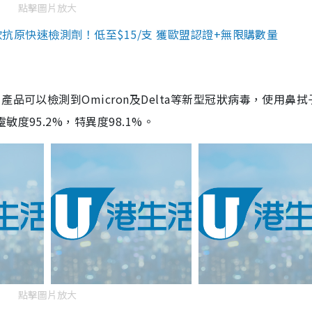
點擊圖片放大
3款抗原快速檢測劑！低至$15/支 獲歐盟認證+無限購數量
品可以檢測到Omicron及Delta等新型冠狀病毒，使用鼻拭
度95.2%，特異度98.1%。
點擊圖片放大