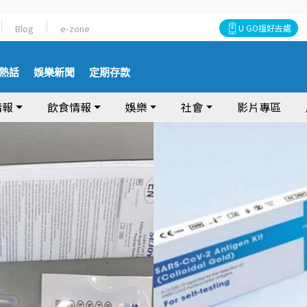
Blog
e-zone
U GO搵好去處
熱話
娛樂新聞
定期存款
情報
飲食情報
娛樂
社會
影片專區