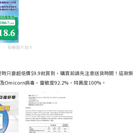
點擊圖片放大
劑，現時只要超低價$9.9就買到，購買前請先注意送貨時間！這款
Omicorn病毒，靈敏度92.2%，特異度100%。