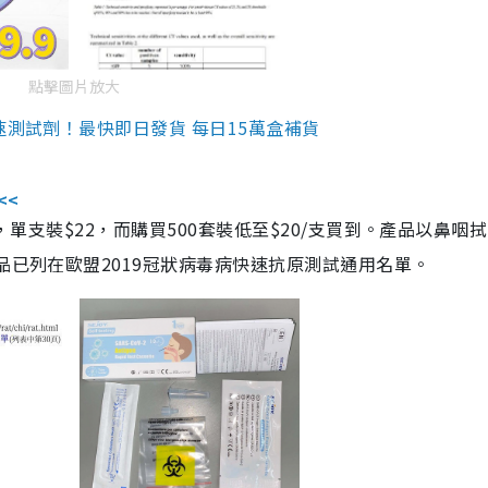
點擊圖片放大
速測試劑！最快即日發貨 每日15萬盒補貨
<<
，單支裝$22，而購買500套裝低至$20/支買到。產品以鼻咽
品已列在歐盟2019冠狀病毒病快速抗原測試通用名單。