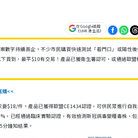
在Google追蹤
《UHK 港生活》
診個案數字持續高企。不少市民購買快速測試「看門口」或陽性後
以下買到，最平$10有交易！產品已獲衛生署認可，或通過歐盟
選購<<
惠價只要$18/件。產品已獲得歐盟CE1434認證，可供民眾進行自
性99.8%，已經通過臨床實驗認證，有效檢測新冠病毒變種毒株，
，15分鐘知結果。