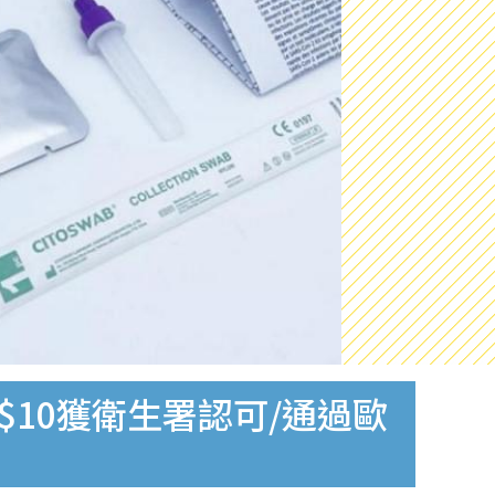
$10獲衛生署認可/通過歐