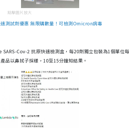
點擊圖片放大
測試劑優惠 無限購數量！可檢測Omicron病毒
are SARS-Cov-2 抗原快速檢測盒，每20劑獨立包裝為1個單位
5。產品以鼻拭子採樣，10至15分鐘知結果。