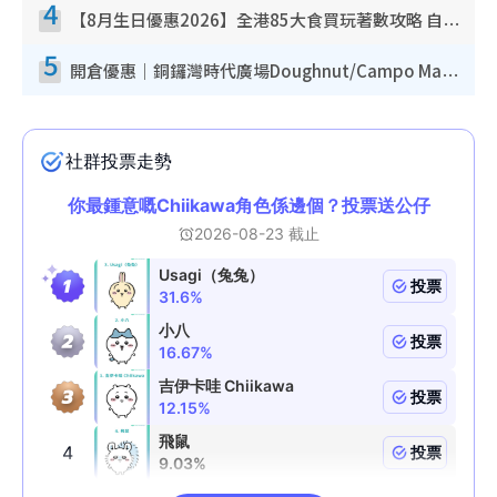
4
【8月生日優惠2026】全港85大食買玩著數攻略 自助餐/火鍋放題同行免費＋誠品/DONKI送現金券
5
開倉優惠｜銅鑼灣時代廣場Doughnut/Campo Marzio開倉低至1折！背囊、書包、手袋劈價$200起