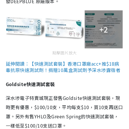
發DEEPBLUE 原廠版本。
+2
點擊圖片放大
延伸閱讀：【快速測試套裝】香港口罩廠acc+推$18病
毒抗原快速測試劑！捐贈10萬盒測試劑予深水埗露宿者
Goldsite快速測試套裝
深水埗電子特賣城現正發售Goldsite快速測試套裝，現
時更有優惠，$100/10支，平均每支$10，買10支再送口
罩。另外有售YHLO及Green Spring的快速測試套裝，
一樣低至$100/10支送口罩。