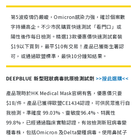
第5波疫情仍嚴峻，Omicron感染力強，確診個案數
字持續高企。不少市民購買快速測試「看門口」或
陽性後作每日檢測。精選13款優惠價快速測試套裝
$19以下買到，最平$10有交易！產品已獲衛生署認
可，或通過歐盟標準，最快10分鐘知結果。
DEEPBLUE 新型冠狀病毒抗原檢測試劑
>>按此選購<<
產品現時於HK Medical Mask官網有售，優惠價只要
$18/件。產品已獲得歐盟CE1434認證，可供民眾進行自
我檢測。準確度 99.03%、靈敏度96.4%、特異性
99.8%，已經通過臨床實驗認證，有效檢測新冠病毒變
種毒株，包括Omicron 及Delta變種病毒。使用鼻拭子