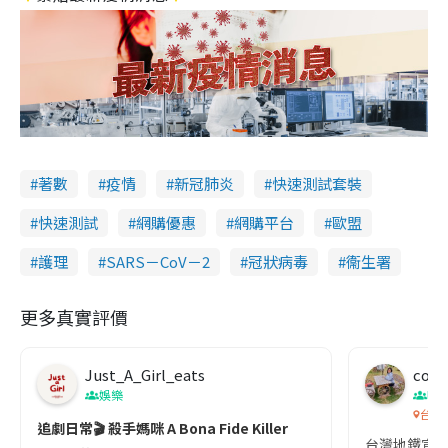
著數
疫情
新冠肺炎
快速測試套裝
快速測試
網購優惠
網購平台
歐盟
護理
SARS－CoV－2
冠狀病毒
衞生署
更多真實評價
Just_A_Girl_eats
co c
娛樂
吹
台灣
追劇日常🎬 殺手媽咪 A Bona Fide Killer
台灣地鐵宣