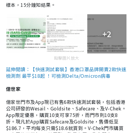
樣本，15分鐘知結果。
+2
點擊圖片放大
延伸閱讀：【快速測試套裝】香港口罩品牌開賣2款快速
檢測劑 最平$18起 ！可檢測Delta/Omicron病毒
億世家
億家世門市及App現已有售6款快速測試套裝，包括香港
公司研發的Wesail、Goldsite、Safecare、及V-Chek。
App限定優惠，購買10支可享75折，而門市則10支8
折。現凡於App購買Safecare及Goldsite，售價低至
$186.7，平均每支只需$18.6就買到。V-Chek門市購買