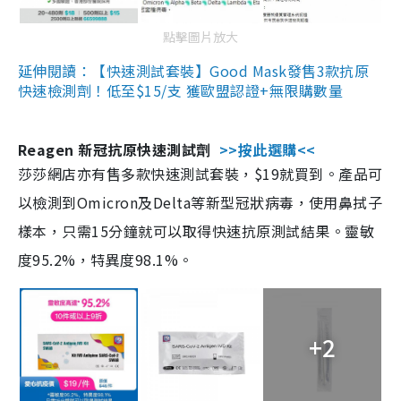
點擊圖片放大
延伸閱讀：【快速測試套裝】Good Mask發售3款抗原
快速檢測劑！低至$15/支 獲歐盟認證+無限購數量
Reagen 新冠抗原快速測試劑
>>按此選購<<
莎莎網店亦有售多款快速測試套裝，$19就買到。產品可
以檢測到Omicron及Delta等新型冠狀病毒，使用鼻拭子
樣本，只需15分鐘就可以取得快速抗原測試結果。靈敏
度95.2%，特異度98.1%。
+2