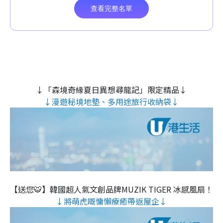
↓「森境奇緣夏日異想尋龍記」限定精品↓
↓漫遊秘境地墊、多用途旅行收納袋↓
【送您🐯】韓國超人氣文創品牌MUZIK TIGER 冰感風扇！
↓將萌虎嘅慵懶療癒帶返屋企↓