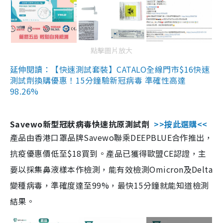
點擊圖片放大
延伸閱讀：【快速測試套裝】CATALO全線門市$16快速
測試劑換購優惠！15分鐘驗新冠病毒 準確性高達
98.26%
Savewo新型冠狀病毒快速抗原測試劑
>>按此選購<<
產品由香港口罩品牌Savewo聯乘DEEPBLUE合作推出，
抗疫優惠價低至$18買到。產品已獲得歐盟CE認證，主
要以採集鼻液樣本作檢測，能有效檢測Omicron及Delta
變種病毒，準確度達至99%，最快15分鐘就能知道檢測
結果。