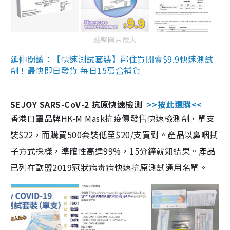
點擊圖片放大
延伸閱讀：【快速測試套裝】鄰住買開賣$9.9快速測試
劑！最快即日發貨 每日15萬盒補貨
SEJOY SARS-CoV-2 抗原快速檢測
>>按此選購<<
香港口罩品牌HK-M Mask抗疫價發售快速檢測劑，單支
裝$22，而購買500套裝低至$20/支買到。產品以鼻咽拭
子方式採樣，準確性高達99%，15分鐘就知結果。產品
已列在歐盟2019冠狀病毒病快速抗原測試通用名單。