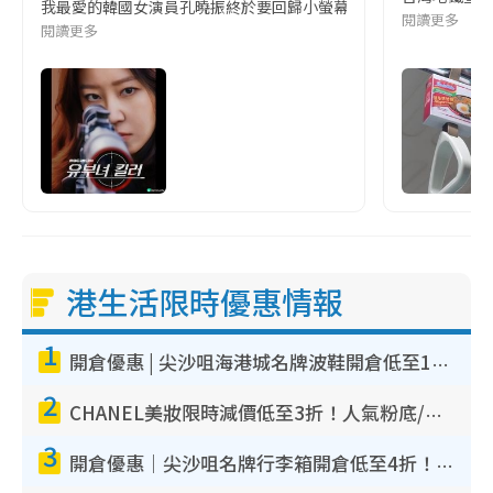
我最愛的韓國女演員孔曉振終於要回歸小螢幕啦!這次的劇本改編自同名
閱讀更多
閱讀更多
港生活限時優惠情報
1
開倉優惠 | 尖沙咀海港城名牌波鞋開倉低至1折！On鞋$899起／Joy&Peace鞋履$98起
2
CHANEL美妝限時減價低至3折！人氣粉底/唇膏/精華液低至$275！COCO香水都有平
3
開倉優惠｜尖沙咀名牌行李箱開倉低至4折！一連5日 American Tourister/ace./Hallmark $200起！