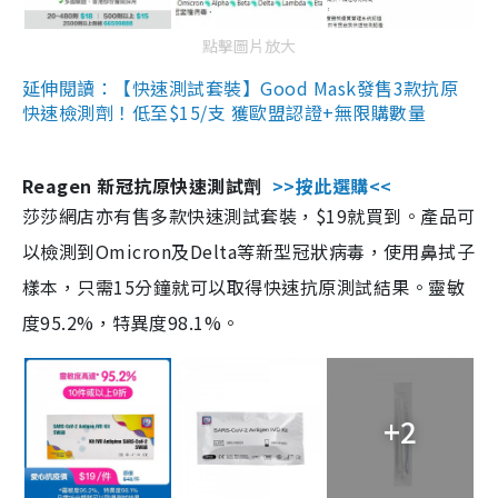
點擊圖片放大
延伸閱讀：【快速測試套裝】Good Mask發售3款抗原
快速檢測劑！低至$15/支 獲歐盟認證+無限購數量
Reagen 新冠抗原快速測試劑
>>按此選購<<
莎莎網店亦有售多款快速測試套裝，$19就買到。產品可
以檢測到Omicron及Delta等新型冠狀病毒，使用鼻拭子
樣本，只需15分鐘就可以取得快速抗原測試結果。靈敏
度95.2%，特異度98.1%。
+2