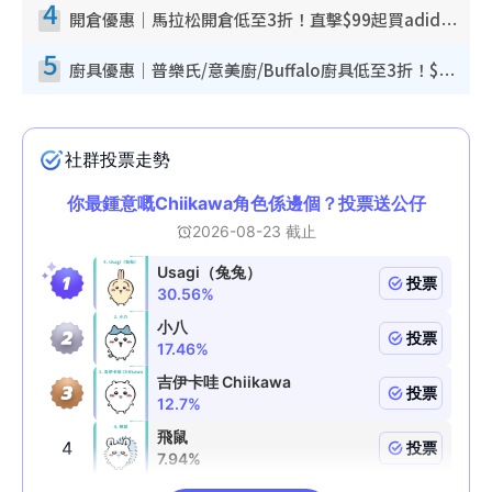
4
開倉優惠｜馬拉松開倉低至3折！直擊$99起買adidas／New Balance／Puma鞋款 STANLEY保溫杯劈價至$119起
5
廚具優惠｜普樂氏/意美廚/Buffalo廚具低至3折！$89起買煎鍋／炒鑊／個人鍋 同場小家電激減至$99起