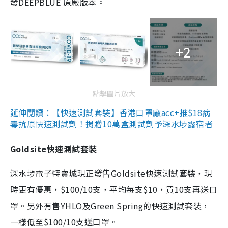
發DEEPBLUE 原廠版本。
+2
點擊圖片放大
延伸閱讀：【快速測試套裝】香港口罩廠acc+推$18病
毒抗原快速測試劑！捐贈10萬盒測試劑予深水埗露宿者
Goldsite快速測試套裝
深水埗電子特賣城現正發售Goldsite快速測試套裝，現
時更有優惠，$100/10支，平均每支$10，買10支再送口
罩。另外有售YHLO及Green Spring的快速測試套裝，
一樣低至$100/10支送口罩。