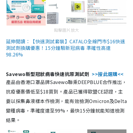
點擊圖片放大
延伸閱讀：【快速測試套裝】CATALO全線門市$16快速
測試劑換購優惠！15分鐘驗新冠病毒 準確性高達
98.26%
Savewo新型冠狀病毒快速抗原測試劑
>>按此選購<<
產品由香港口罩品牌Savewo聯乘DEEPBLUE合作推出，
抗疫優惠價低至$18買到。產品已獲得歐盟CE認證，主
要以採集鼻液樣本作檢測，能有效檢測Omicron及Delta
變種病毒，準確度達至99%，最快15分鐘就能知道檢測
結果。