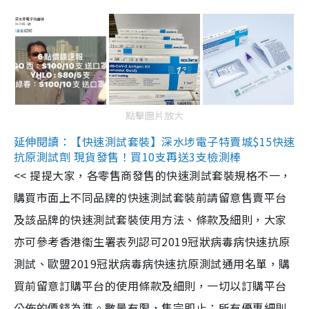
點擊圖片放大
延伸閱讀：【快速測試套裝】深水埗電子特賣城$15快速
抗原測試劑 現貨發售！買10支再送3支檢測棒
<< 提提大家，各零售商發售的快速測試套裝規格不一，
購買市面上不同品牌的快速測試套裝前請留意售賣平台
及該品牌的快速測試套裝使用方法、條款及細則，大家
亦可參考香港衞生署表列認可2019冠狀病毒病快速抗原
測試、歐盟2019冠狀病毒病快速抗原測試通用名單，購
買前留意訂購平台的使用條款及細則，一切以訂購平台
公佈的價錢為準。數量有限，售完即止；所有優惠細則