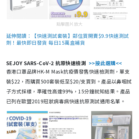
點擊圖片放大
延伸閱讀：【快速測試套裝】鄰住買開賣$9.9快速測試
劑！最快即日發貨 每日15萬盒補貨
SEJOY SARS-CoV-2 抗原快速檢測
>>按此選購<<
香港口罩品牌HK-M Mask抗疫價發售快速檢測劑，單支
裝$22，而購買500套裝低至$20/支買到。產品以鼻咽拭
子方式採樣，準確性高達99%，15分鐘就知結果。產品
已列在歐盟2019冠狀病毒病快速抗原測試通用名單。