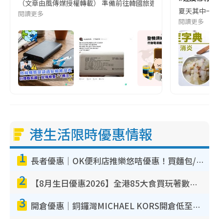
（文章由風傳媒授權轉載） 準備前往韓國旅遊的民眾，近期要特別留
夏天其中一種時
閱讀更多
閱讀更多
港生活限時優惠情報
1
長者優惠｜OK便利店推樂悠咭優惠！買麵包/牛奶/保健品拍卡即減
2
【8月生日優惠2026】全港85大食買玩著數攻略 自助餐/火鍋放題同行免費＋誠品/DONKI送現金券
3
開倉優惠｜銅鑼灣MICHAEL KORS開倉低至17折！直擊$500起買手袋/銀包/鞋款 必買經典Jet Set系列