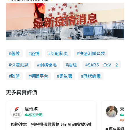
著數
疫情
新冠肺炎
快速測試套裝
快速測試
網購優惠
護理
SARS－CoV－2
歐盟
網購平台
衞生署
冠狀病毒
更多真實評價
風傳媒
營養教
旅遊攻略
生
香港
旅遊注意｜搭飛機帶尿袋標明mAh都會被沒收😱出發前切記檢查「1
#連皮帶籽都