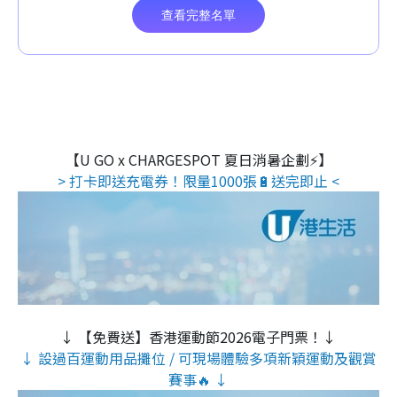
【U GO x CHARGESPOT 夏日消暑企劃⚡】
> 打卡即送充電券！限量1000張🔋送完即止 <
↓ 【免費送】香港運動節2026電子門票！↓
↓ 設過百運動用品攤位 / 可現場體驗多項新穎運動及觀賞
賽事🔥 ↓