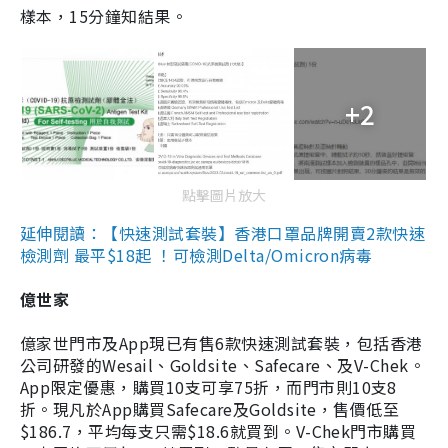
樣本，15分鐘知結果。
+2
點擊圖片放大
延伸閱讀：【快速測試套裝】香港口罩品牌開賣2款快速
檢測劑 最平$18起 ！可檢測Delta/Omicron病毒
億世家
億家世門市及App現已有售6款快速測試套裝，包括香港
公司研發的Wesail、Goldsite、Safecare、及V-Chek。
App限定優惠，購買10支可享75折，而門市則10支8
折。現凡於App購買Safecare及Goldsite，售價低至
$186.7，平均每支只需$18.6就買到。V-Chek門市購買