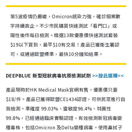
第5波疫情仍嚴峻，Omicron感染力強，確診個案數
字持續高企。不少市民購買快速測試「看門口」或
陽性後作每日檢測。精選13款優惠價快速測試套裝
$19以下買到，最平$10有交易！產品已獲衛生署認
可，或通過歐盟標準，最快10分鐘知結果。
DEEPBLUE 新型冠狀病毒抗原檢測試劑
>>按此選購<<
產品現時於HK Medical Mask官網有售，優惠價只要
$18/件。產品已獲得歐盟CE1434認證，可供民眾進行自
我檢測。準確度 99.03%、靈敏度96.4%、特異性
99.8%，已經通過臨床實驗認證，有效檢測新冠病毒變
種毒株，包括Omicron 及Delta變種病毒。使用鼻拭子