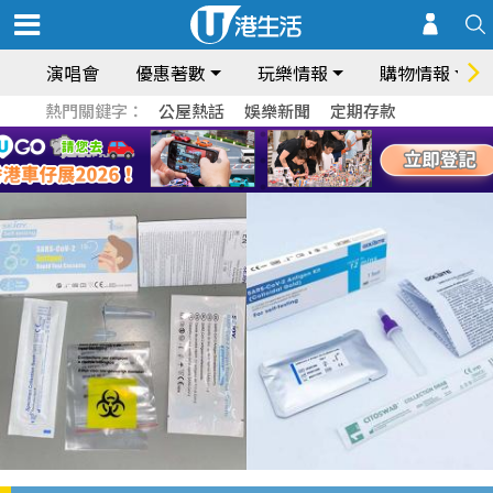
演唱會
優惠著數
玩樂情報
購物情報
熱門關鍵字：
公屋熱話
娛樂新聞
定期存款