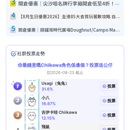
3
開倉優惠｜尖沙咀名牌行李箱開倉低至4折！一連5日 American Tourister/ace./Hallmark $200起！
4
【8月生日優惠2026】全港85大食買玩著數攻略 自助餐/火鍋放題同行免費＋誠品/DONKI送現金券
5
開倉優惠｜銅鑼灣時代廣場Doughnut/Campo Marzio開倉低至1折！背囊、書包、手袋劈價$200起