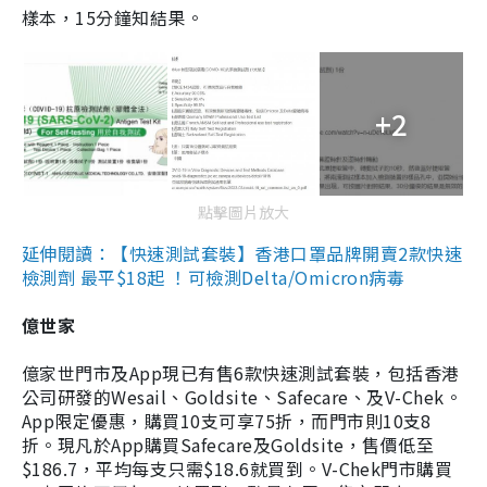
樣本，15分鐘知結果。
+2
點擊圖片放大
延伸閱讀：【快速測試套裝】香港口罩品牌開賣2款快速
檢測劑 最平$18起 ！可檢測Delta/Omicron病毒
億世家
億家世門市及App現已有售6款快速測試套裝，包括香港
公司研發的Wesail、Goldsite、Safecare、及V-Chek。
App限定優惠，購買10支可享75折，而門市則10支8
折。現凡於App購買Safecare及Goldsite，售價低至
$186.7，平均每支只需$18.6就買到。V-Chek門市購買