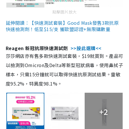
點擊圖片放大
延伸閱讀：【快速測試套裝】Good Mask發售3款抗原
快速檢測劑！低至$15/支 獲歐盟認證+無限購數量
Reagen 新冠抗原快速測試劑
>>按此選購<<
莎莎網店亦有售多款快速測試套裝，$19就買到。產品可
以檢測到Omicron及Delta等新型冠狀病毒，使用鼻拭子
樣本，只需15分鐘就可以取得快速抗原測試結果。靈敏
度95.2%，特異度98.1%。
+2