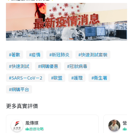
著數
疫情
新冠肺炎
快速測試套裝
快速測試
網購優惠
冠狀病毒
SARS－CoV－2
歐盟
護理
衞生署
網購平台
更多真實評價
風傳媒
營養教
旅遊攻略
生