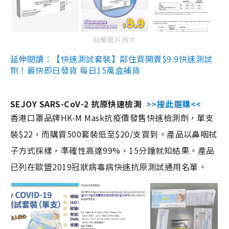
點擊圖片放大
延伸閱讀：【快速測試套裝】鄰住買開賣$9.9快速測試
劑！最快即日發貨 每日15萬盒補貨
SEJOY SARS-CoV-2 抗原快速檢測
>>按此選購<<
香港口罩品牌HK-M Mask抗疫價發售快速檢測劑，單支
裝$22，而購買500套裝低至$20/支買到。產品以鼻咽拭
子方式採樣，準確性高達99%，15分鐘就知結果。產品
已列在歐盟2019冠狀病毒病快速抗原測試通用名單。