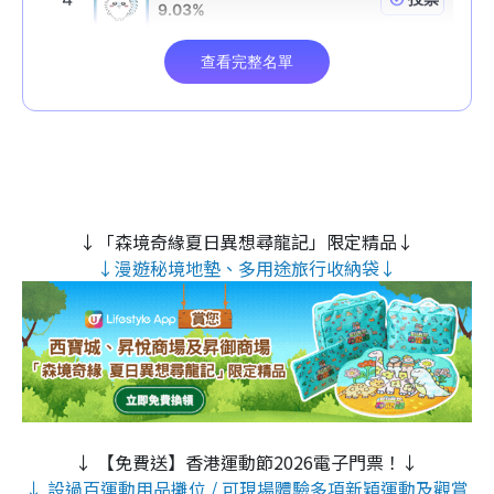
↓「森境奇緣夏日異想尋龍記」限定精品↓
↓漫遊秘境地墊、多用途旅行收納袋↓
↓ 【免費送】香港運動節2026電子門票！↓
↓ 設過百運動用品攤位 / 可現場體驗多項新穎運動及觀賞