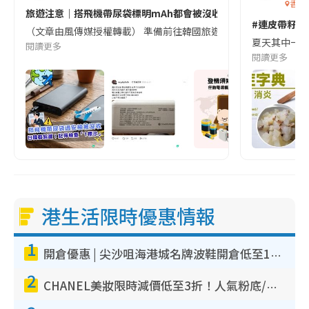
香港
旅遊注意｜搭飛機帶尿袋標明mAh都會被沒收😱出發前切記檢查「1
#連皮帶籽都
（文章由風傳媒授權轉載） 準備前往韓國旅遊的民眾，近期要特別留
夏天其中一種時
閱讀更多
閱讀更多
港生活限時優惠情報
1
開倉優惠 | 尖沙咀海港城名牌波鞋開倉低至1折！On鞋$899起／Joy&Peace鞋履$98起
2
CHANEL美妝限時減價低至3折！人氣粉底/唇膏/精華液低至$275！COCO香水都有平