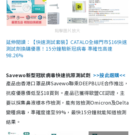
點擊圖片放大
延伸閱讀：【快速測試套裝】CATALO全線門市$16快速
測試劑換購優惠！15分鐘驗新冠病毒 準確性高達
98.26%
Savewo新型冠狀病毒快速抗原測試劑
>>按此選購<<
產品由香港口罩品牌Savewo聯乘DEEPBLUE合作推出，
抗疫優惠價低至$18買到。產品已獲得歐盟CE認證，主
要以採集鼻液樣本作檢測，能有效檢測Omicron及Delta
變種病毒，準確度達至99%，最快15分鐘就能知道檢測
結果。