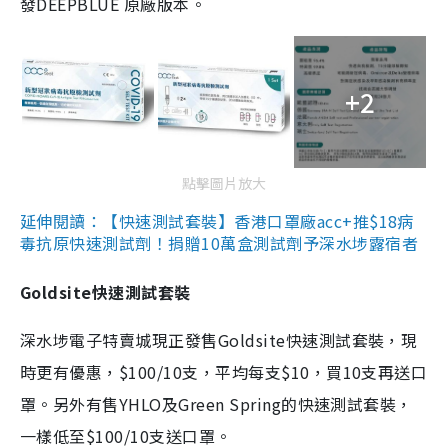
發DEEPBLUE 原廠版本。
+2
點擊圖片放大
延伸閱讀：【快速測試套裝】香港口罩廠acc+推$18病
毒抗原快速測試劑！捐贈10萬盒測試劑予深水埗露宿者
Goldsite快速測試套裝
深水埗電子特賣城現正發售Goldsite快速測試套裝，現
時更有優惠，$100/10支，平均每支$10，買10支再送口
罩。另外有售YHLO及Green Spring的快速測試套裝，
一樣低至$100/10支送口罩。