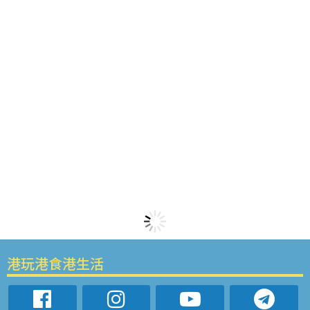
港玩港食港生活