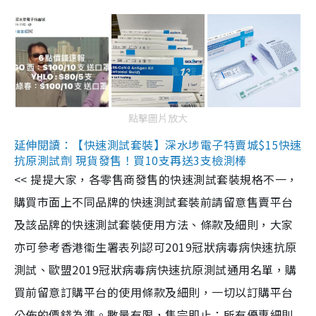
點擊圖片放大
延伸閱讀：【快速測試套裝】深水埗電子特賣城$15快速
抗原測試劑 現貨發售！買10支再送3支檢測棒
<< 提提大家，各零售商發售的快速測試套裝規格不一，
購買市面上不同品牌的快速測試套裝前請留意售賣平台
及該品牌的快速測試套裝使用方法、條款及細則，大家
亦可參考香港衞生署表列認可2019冠狀病毒病快速抗原
測試、歐盟2019冠狀病毒病快速抗原測試通用名單，購
買前留意訂購平台的使用條款及細則，一切以訂購平台
公佈的價錢為準。數量有限，售完即止；所有優惠細則