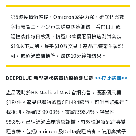
第5波疫情仍嚴峻，Omicron感染力強，確診個案數
字持續高企。不少市民購買快速測試「看門口」或
陽性後作每日檢測。精選13款優惠價快速測試套裝
$19以下買到，最平$10有交易！產品已獲衛生署認
可，或通過歐盟標準，最快10分鐘知結果。
DEEPBLUE 新型冠狀病毒抗原檢測試劑
>>按此選購<<
產品現時於HK Medical Mask官網有售，優惠價只要
$18/件。產品已獲得歐盟CE1434認證，可供民眾進行自
我檢測。準確度 99.03%、靈敏度96.4%、特異性
99.8%，已經通過臨床實驗認證，有效檢測新冠病毒變
種毒株，包括Omicron 及Delta變種病毒。使用鼻拭子