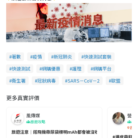
著數
疫情
新冠肺炎
快速測試套裝
快速測試
網購優惠
護理
網購平台
衞生署
冠狀病毒
SARS－CoV－2
歐盟
更多真實評價
風傳媒
營養教
旅遊攻略
生
香港
旅遊注意｜搭飛機帶尿袋標明mAh都會被沒收😱出發前切記檢查「1
#連皮帶籽都