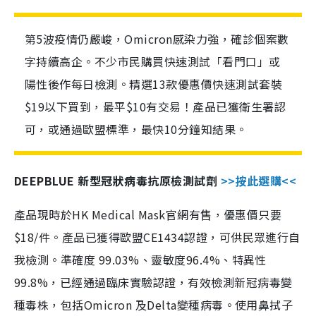
第5波疫情仍嚴峻，Omicron感染力強，確診個案數
字持續高企。不少市民購買快速測試「看門口」或
陽性後作每日檢測。精選13款優惠價快速測試套裝
$19以下買到，最平$10有交易！產品已獲衛生署認
可，或通過歐盟標準，最快10分鐘知結果。
DEEPBLUE 新型冠狀病毒抗原檢測試劑
>>按此選購<<
產品現時於HK Medical Mask官網有售，優惠價只要
$18/件。產品已獲得歐盟CE1434認證，可供民眾進行自
我檢測。準確度 99.03%、靈敏度96.4%、特異性
99.8%，已經通過臨床實驗認證，有效檢測新冠病毒變
種毒株，包括Omicron 及Delta變種病毒。使用鼻拭子