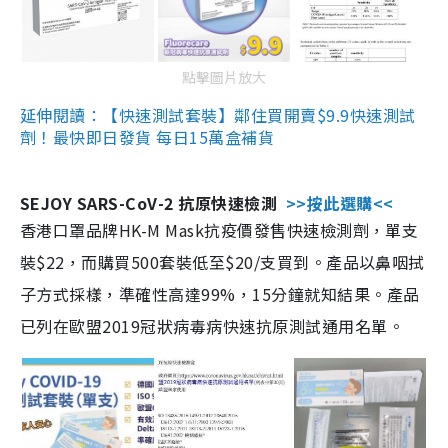
點擊圖片放大
延伸閱讀：【快速測試套裝】鄰住買開賣$9.9快速測試
劑！最快即日發貨 每日15萬盒補貨
SEJOY SARS-CoV-2 抗原快速檢測
>>按此選購<<
香港口罩品牌HK-M Mask抗疫價發售快速檢測劑，單支
裝$22，而購買500套裝低至$20/支買到。產品以鼻咽拭
子方式採樣，準確性高達99%，15分鐘就知結果。產品
已列在歐盟2019冠狀病毒病快速抗原測試通用名單。