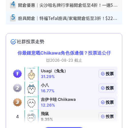
4
開倉優惠｜尖沙咀名牌行李箱開倉低至4折！一連5日 American Tourister/ace./Hallmark $200起！
5
廚具開倉｜特福Tefal廚具/家電開倉低至3折！$220起買平底鍋/炒鑊/湯煲！電飯煲/吸塵機/燙斗$418起