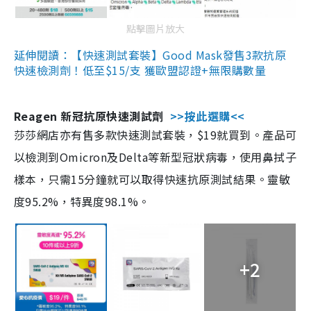
點擊圖片放大
延伸閱讀：【快速測試套裝】Good Mask發售3款抗原
快速檢測劑！低至$15/支 獲歐盟認證+無限購數量
Reagen 新冠抗原快速測試劑
>>按此選購<<
莎莎網店亦有售多款快速測試套裝，$19就買到。產品可
以檢測到Omicron及Delta等新型冠狀病毒，使用鼻拭子
樣本，只需15分鐘就可以取得快速抗原測試結果。靈敏
度95.2%，特異度98.1%。
+2