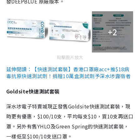
發DEEPBLUE 原廠版本。
+2
點擊圖片放大
延伸閱讀：【快速測試套裝】香港口罩廠acc+推$18病
毒抗原快速測試劑！捐贈10萬盒測試劑予深水埗露宿者
Goldsite快速測試套裝
深水埗電子特賣城現正發售Goldsite快速測試套裝，現
時更有優惠，$100/10支，平均每支$10，買10支再送口
罩。另外有售YHLO及Green Spring的快速測試套裝，
一樣低至$100/10支送口罩。