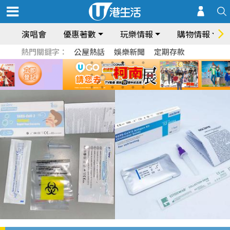
演唱會
優惠著數
玩樂情報
購物情報
熱門關鍵字：
公屋熱話
娛樂新聞
定期存款