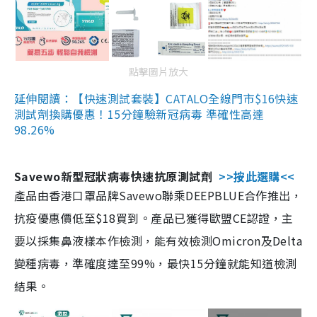
點擊圖片放大
延伸閱讀：【快速測試套裝】CATALO全線門市$16快速
測試劑換購優惠！15分鐘驗新冠病毒 準確性高達
98.26%
Savewo新型冠狀病毒快速抗原測試劑
>>按此選購<<
產品由香港口罩品牌Savewo聯乘DEEPBLUE合作推出，
抗疫優惠價低至$18買到。產品已獲得歐盟CE認證，主
要以採集鼻液樣本作檢測，能有效檢測Omicron及Delta
變種病毒，準確度達至99%，最快15分鐘就能知道檢測
結果。