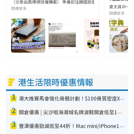
（文章由風傳媒授權轉載） 準備前往韓國旅遊的民眾，近期要特別留
夏天其中一種時
閱讀更多
閱讀更多
港生活限時優惠情報
1
港大推賽馬會強化骨骼計劃！$100骨質密度X光檢查 完成免費運動訓練送超市禮券！附參加資格
2
開倉優惠 | 尖沙咀海港城名牌波鞋開倉低至1折！On鞋$899起／Joy&Peace鞋履$98起
3
豐澤優惠勁減低至44折！Mac mini/iPhone17Pro大減價！廚房家電$220起