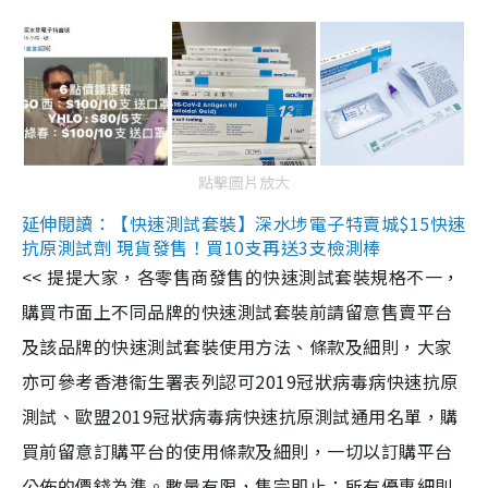
點擊圖片放大
延伸閱讀：【快速測試套裝】深水埗電子特賣城$15快速
抗原測試劑 現貨發售！買10支再送3支檢測棒
<< 提提大家，各零售商發售的快速測試套裝規格不一，
購買市面上不同品牌的快速測試套裝前請留意售賣平台
及該品牌的快速測試套裝使用方法、條款及細則，大家
亦可參考香港衞生署表列認可2019冠狀病毒病快速抗原
測試、歐盟2019冠狀病毒病快速抗原測試通用名單，購
買前留意訂購平台的使用條款及細則，一切以訂購平台
公佈的價錢為準。數量有限，售完即止；所有優惠細則