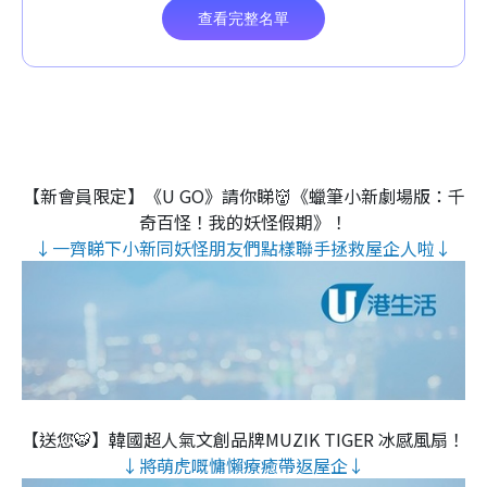
【新會員限定】《U GO》請你睇👹《蠟筆小新劇場版：千
奇百怪！我的妖怪假期》！
↓一齊睇下小新同妖怪朋友們點樣聯手拯救屋企人啦↓
【送您🐯】韓國超人氣文創品牌MUZIK TIGER 冰感風扇！
↓將萌虎嘅慵懶療癒帶返屋企↓