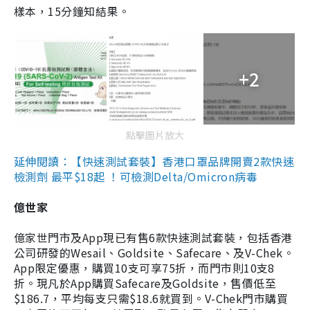
樣本，15分鐘知結果。
+2
點擊圖片放大
延伸閱讀：【快速測試套裝】香港口罩品牌開賣2款快速
檢測劑 最平$18起 ！可檢測Delta/Omicron病毒
億世家
億家世門市及App現已有售6款快速測試套裝，包括香港
公司研發的Wesail、Goldsite、Safecare、及V-Chek。
App限定優惠，購買10支可享75折，而門市則10支8
折。現凡於App購買Safecare及Goldsite，售價低至
$186.7，平均每支只需$18.6就買到。V-Chek門市購買