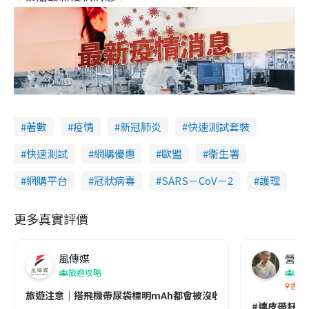
著數
疫情
新冠肺炎
快速測試套裝
快速測試
網購優惠
歐盟
衞生署
網購平台
冠狀病毒
SARS－CoV－2
護理
更多真實評價
風傳媒
營養教
旅遊攻略
生
香港
旅遊注意｜搭飛機帶尿袋標明mAh都會被沒收😱出發前切記檢查「1
#連皮帶籽都