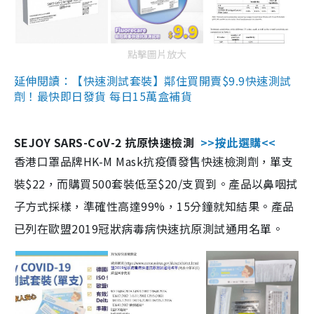
點擊圖片放大
延伸閱讀：【快速測試套裝】鄰住買開賣$9.9快速測試
劑！最快即日發貨 每日15萬盒補貨
SEJOY SARS-CoV-2 抗原快速檢測
>>按此選購<<
香港口罩品牌HK-M Mask抗疫價發售快速檢測劑，單支
裝$22，而購買500套裝低至$20/支買到。產品以鼻咽拭
子方式採樣，準確性高達99%，15分鐘就知結果。產品
已列在歐盟2019冠狀病毒病快速抗原測試通用名單。