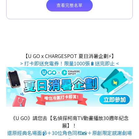
【U GO x CHARGESPOT 夏日消暑企劃⚡】
> 打卡即送充電券！限量1000張🔋送完即止 <
《U GO》請您去【名偵探柯南TV動畫播放30週年紀念
展】！
還原經典名場面📹＋30位角色同框📸＋原創限定感謝劇場