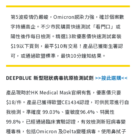
第5波疫情仍嚴峻，Omicron感染力強，確診個案數
字持續高企。不少市民購買快速測試「看門口」或
陽性後作每日檢測。精選13款優惠價快速測試套裝
$19以下買到，最平$10有交易！產品已獲衛生署認
可，或通過歐盟標準，最快10分鐘知結果。
DEEPBLUE 新型冠狀病毒抗原檢測試劑
>>按此選購<<
產品現時於HK Medical Mask官網有售，優惠價只要
$18/件。產品已獲得歐盟CE1434認證，可供民眾進行自
我檢測。準確度 99.03%、靈敏度96.4%、特異性
99.8%，已經通過臨床實驗認證，有效檢測新冠病毒變
種毒株，包括Omicron 及Delta變種病毒。使用鼻拭子