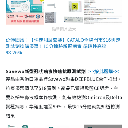
點擊圖片放大
延伸閱讀：【快速測試套裝】CATALO全線門市$16快速
測試劑換購優惠！15分鐘驗新冠病毒 準確性高達
98.26%
Savewo新型冠狀病毒快速抗原測試劑
>>按此選購<<
產品由香港口罩品牌Savewo聯乘DEEPBLUE合作推出，
抗疫優惠價低至$18買到。產品已獲得歐盟CE認證，主
要以採集鼻液樣本作檢測，能有效檢測Omicron及Delta
變種病毒，準確度達至99%，最快15分鐘就能知道檢測
結果。