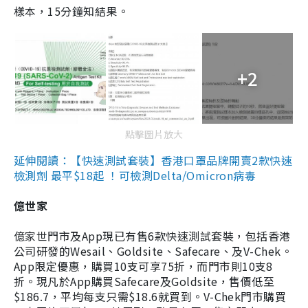
樣本，15分鐘知結果。
+2
點擊圖片放大
延伸閱讀：【快速測試套裝】香港口罩品牌開賣2款快速
檢測劑 最平$18起 ！可檢測Delta/Omicron病毒
億世家
億家世門市及App現已有售6款快速測試套裝，包括香港
公司研發的Wesail、Goldsite、Safecare、及V-Chek。
App限定優惠，購買10支可享75折，而門市則10支8
折。現凡於App購買Safecare及Goldsite，售價低至
$186.7，平均每支只需$18.6就買到。V-Chek門市購買