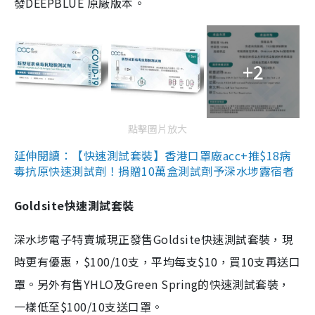
發DEEPBLUE 原廠版本。
+2
點擊圖片放大
延伸閱讀：【快速測試套裝】香港口罩廠acc+推$18病
毒抗原快速測試劑！捐贈10萬盒測試劑予深水埗露宿者
Goldsite快速測試套裝
深水埗電子特賣城現正發售Goldsite快速測試套裝，現
時更有優惠，$100/10支，平均每支$10，買10支再送口
罩。另外有售YHLO及Green Spring的快速測試套裝，
一樣低至$100/10支送口罩。