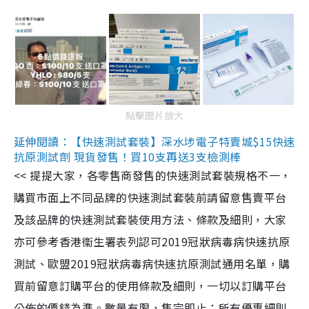
點擊圖片放大
延伸閱讀：【快速測試套裝】深水埗電子特賣城$15快速
抗原測試劑 現貨發售！買10支再送3支檢測棒
<< 提提大家，各零售商發售的快速測試套裝規格不一，
購買市面上不同品牌的快速測試套裝前請留意售賣平台
及該品牌的快速測試套裝使用方法、條款及細則，大家
亦可參考香港衞生署表列認可2019冠狀病毒病快速抗原
測試、歐盟2019冠狀病毒病快速抗原測試通用名單，購
買前留意訂購平台的使用條款及細則，一切以訂購平台
公佈的價錢為準。數量有限，售完即止；所有優惠細則