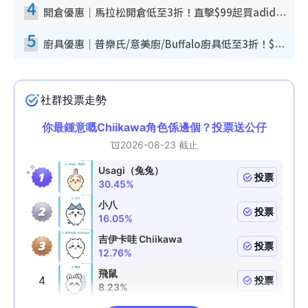
4
開倉優惠｜馬拉松開倉低至3折！直擊$99起買adidas／New Balance／Puma鞋款 STANLEY保溫杯劈價至$119起
5
廚具優惠｜普樂氏/意美廚/Buffalo廚具低至3折！$89起買煎鍋／炒鑊／個人鍋 同場小家電激減至$99起