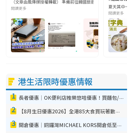
（文章由風傳媒授權轉載） 準備前往韓國旅遊的民眾，近期要特別留
夏天其中一種時
閱讀更多
閱讀更多
港生活限時優惠情報
1
長者優惠｜OK便利店推樂悠咭優惠！買麵包/牛奶/保健品拍卡即減
2
【8月生日優惠2026】全港85大食買玩著數攻略 自助餐/火鍋放題同行免費＋誠品/DONKI送現金券
3
開倉優惠｜銅鑼灣MICHAEL KORS開倉低至17折！直擊$500起買手袋/銀包/鞋款 必買經典Jet Set系列