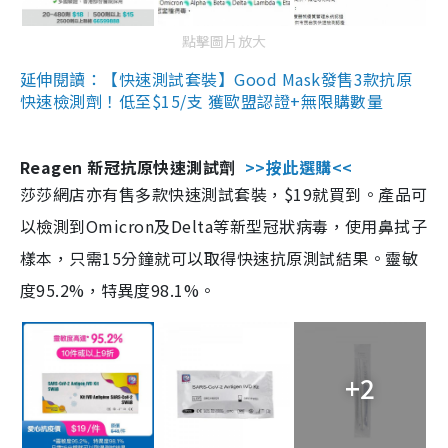
點擊圖片放大
延伸閱讀：【快速測試套裝】Good Mask發售3款抗原
快速檢測劑！低至$15/支 獲歐盟認證+無限購數量
Reagen 新冠抗原快速測試劑
>>按此選購<<
莎莎網店亦有售多款快速測試套裝，$19就買到。產品可
以檢測到Omicron及Delta等新型冠狀病毒，使用鼻拭子
樣本，只需15分鐘就可以取得快速抗原測試結果。靈敏
度95.2%，特異度98.1%。
+2