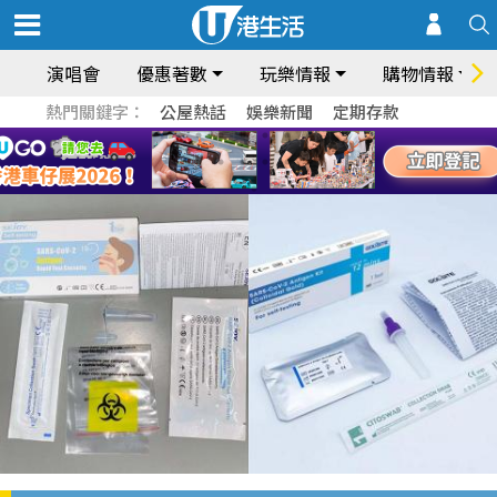
演唱會
優惠著數
玩樂情報
購物情報
熱門關鍵字：
公屋熱話
娛樂新聞
定期存款