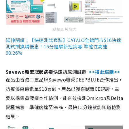
點擊圖片放大
延伸閱讀：【快速測試套裝】CATALO全線門市$16快速
測試劑換購優惠！15分鐘驗新冠病毒 準確性高達
98.26%
Savewo新型冠狀病毒快速抗原測試劑
>>按此選購<<
產品由香港口罩品牌Savewo聯乘DEEPBLUE合作推出，
抗疫優惠價低至$18買到。產品已獲得歐盟CE認證，主
要以採集鼻液樣本作檢測，能有效檢測Omicron及Delta
變種病毒，準確度達至99%，最快15分鐘就能知道檢測
結果。