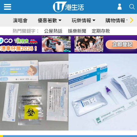
演唱會
優惠著數
玩樂情報
購物情報
熱門關鍵字：
公屋熱話
娛樂新聞
定期存款