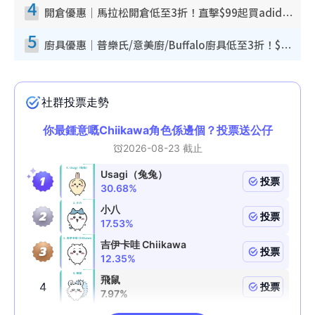
4
開倉優惠｜馬拉松開倉低至3折！直擊$99起買adidas／New Balance／Puma鞋款 STANLEY保溫杯劈價至$119起
5
廚具優惠｜普樂氏/意美廚/Buffalo廚具低至3折！$89起買煎鍋／炒鑊／個人鍋 同場小家電激減至$99起