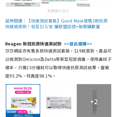
點擊圖片放大
延伸閱讀：【快速測試套裝】Good Mask發售3款抗原
快速檢測劑！低至$15/支 獲歐盟認證+無限購數量
Reagen 新冠抗原快速測試劑
>>按此選購<<
莎莎網店亦有售多款快速測試套裝，$19就買到。產品可
以檢測到Omicron及Delta等新型冠狀病毒，使用鼻拭子
樣本，只需15分鐘就可以取得快速抗原測試結果。靈敏
度95.2%，特異度98.1%。
+2