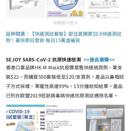
點擊圖片放大
延伸閱讀：【快速測試套裝】鄰住買開賣$9.9快速測試
劑！最快即日發貨 每日15萬盒補貨
SEJOY SARS-CoV-2 抗原快速檢測
>>按此選購<<
香港口罩品牌HK-M Mask抗疫價發售快速檢測劑，單支
裝$22，而購買500套裝低至$20/支買到。產品以鼻咽拭
子方式採樣，準確性高達99%，15分鐘就知結果。產品
已列在歐盟2019冠狀病毒病快速抗原測試通用名單。