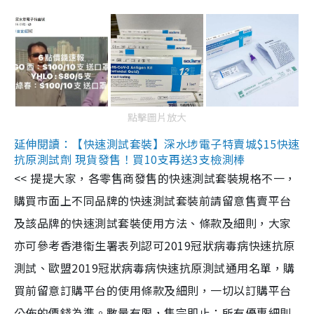
點擊圖片放大
延伸閱讀：【快速測試套裝】深水埗電子特賣城$15快速
抗原測試劑 現貨發售！買10支再送3支檢測棒
<< 提提大家，各零售商發售的快速測試套裝規格不一，
購買市面上不同品牌的快速測試套裝前請留意售賣平台
及該品牌的快速測試套裝使用方法、條款及細則，大家
亦可參考香港衞生署表列認可2019冠狀病毒病快速抗原
測試、歐盟2019冠狀病毒病快速抗原測試通用名單，購
買前留意訂購平台的使用條款及細則，一切以訂購平台
公佈的價錢為準。數量有限，售完即止；所有優惠細則