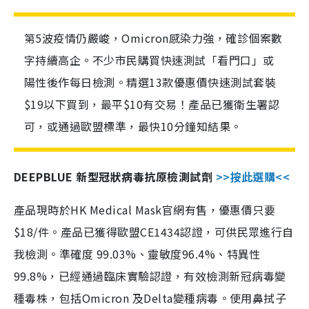
第5波疫情仍嚴峻，Omicron感染力強，確診個案數
字持續高企。不少市民購買快速測試「看門口」或
陽性後作每日檢測。精選13款優惠價快速測試套裝
$19以下買到，最平$10有交易！產品已獲衛生署認
可，或通過歐盟標準，最快10分鐘知結果。
DEEPBLUE 新型冠狀病毒抗原檢測試劑
>>按此選購<<
產品現時於HK Medical Mask官網有售，優惠價只要
$18/件。產品已獲得歐盟CE1434認證，可供民眾進行自
我檢測。準確度 99.03%、靈敏度96.4%、特異性
99.8%，已經通過臨床實驗認證，有效檢測新冠病毒變
種毒株，包括Omicron 及Delta變種病毒。使用鼻拭子