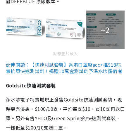
發DEEPBLUE 原廠版本。
+2
點擊圖片放大
延伸閱讀：【快速測試套裝】香港口罩廠acc+推$18病
毒抗原快速測試劑！捐贈10萬盒測試劑予深水埗露宿者
Goldsite快速測試套裝
深水埗電子特賣城現正發售Goldsite快速測試套裝，現
時更有優惠，$100/10支，平均每支$10，買10支再送口
罩。另外有售YHLO及Green Spring的快速測試套裝，
一樣低至$100/10支送口罩。