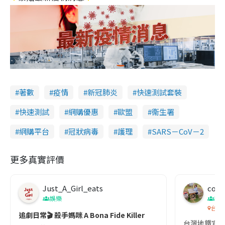
著數
疫情
新冠肺炎
快速測試套裝
快速測試
網購優惠
歐盟
衞生署
網購平台
冠狀病毒
護理
SARS－CoV－2
更多真實評價
Just_A_Girl_eats
co c
娛樂
吹
台灣
追劇日常🎬 殺手媽咪 A Bona Fide Killer
台灣地鐵宣