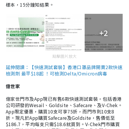
樣本，15分鐘知結果。
+2
點擊圖片放大
延伸閱讀：【快速測試套裝】香港口罩品牌開賣2款快速
檢測劑 最平$18起 ！可檢測Delta/Omicron病毒
億世家
億家世門市及App現已有售6款快速測試套裝，包括香港
公司研發的Wesail、Goldsite、Safecare、及V-Chek。
App限定優惠，購買10支可享75折，而門市則10支8
折。現凡於App購買Safecare及Goldsite，售價低至
$186.7，平均每支只需$18.6就買到。V-Chek門市購買