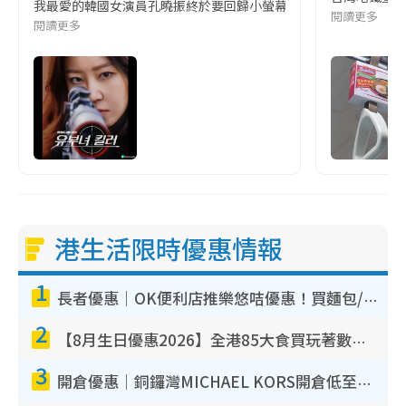
我最愛的韓國女演員孔曉振終於要回歸小螢幕啦!這次的劇本改編自同名
閱讀更多
閱讀更多
港生活限時優惠情報
1
長者優惠｜OK便利店推樂悠咭優惠！買麵包/牛奶/保健品拍卡即減
2
【8月生日優惠2026】全港85大食買玩著數攻略 自助餐/火鍋放題同行免費＋誠品/DONKI送現金券
3
開倉優惠｜銅鑼灣MICHAEL KORS開倉低至17折！直擊$500起買手袋/銀包/鞋款 必買經典Jet Set系列