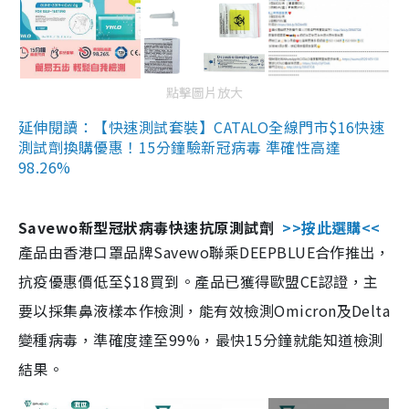
點擊圖片放大
延伸閱讀：【快速測試套裝】CATALO全線門市$16快速
測試劑換購優惠！15分鐘驗新冠病毒 準確性高達
98.26%
Savewo新型冠狀病毒快速抗原測試劑
>>按此選購<<
產品由香港口罩品牌Savewo聯乘DEEPBLUE合作推出，
抗疫優惠價低至$18買到。產品已獲得歐盟CE認證，主
要以採集鼻液樣本作檢測，能有效檢測Omicron及Delta
變種病毒，準確度達至99%，最快15分鐘就能知道檢測
結果。