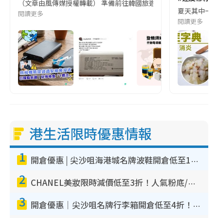
（文章由風傳媒授權轉載） 準備前往韓國旅遊的民眾，近期要特別留
夏天其中一種時
閱讀更多
閱讀更多
港生活限時優惠情報
1
開倉優惠 | 尖沙咀海港城名牌波鞋開倉低至1折！On鞋$899起／Joy&Peace鞋履$98起
2
CHANEL美妝限時減價低至3折！人氣粉底/唇膏/精華液低至$275！COCO香水都有平
3
開倉優惠｜尖沙咀名牌行李箱開倉低至4折！一連5日 American Tourister/ace./Hallmark $200起！