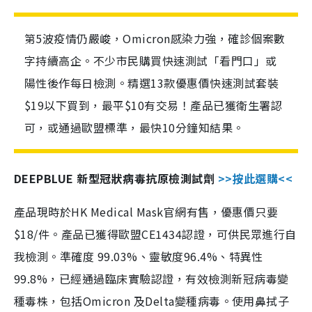
第5波疫情仍嚴峻，Omicron感染力強，確診個案數
字持續高企。不少市民購買快速測試「看門口」或
陽性後作每日檢測。精選13款優惠價快速測試套裝
$19以下買到，最平$10有交易！產品已獲衛生署認
可，或通過歐盟標準，最快10分鐘知結果。
DEEPBLUE 新型冠狀病毒抗原檢測試劑
>>按此選購<<
產品現時於HK Medical Mask官網有售，優惠價只要
$18/件。產品已獲得歐盟CE1434認證，可供民眾進行自
我檢測。準確度 99.03%、靈敏度96.4%、特異性
99.8%，已經通過臨床實驗認證，有效檢測新冠病毒變
種毒株，包括Omicron 及Delta變種病毒。使用鼻拭子