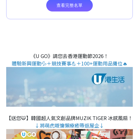
《U GO》請您去香港運動節2026！
體驗新興運動💦＋競技賽事💪＋100+運動用品攤位🔥
【送您🐯】韓國超人氣文創品牌MUZIK TIGER 冰感風扇！
↓將萌虎嘅慵懶療癒帶返屋企↓