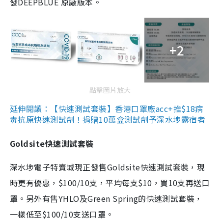
發DEEPBLUE 原廠版本。
+2
點擊圖片放大
延伸閱讀：【快速測試套裝】香港口罩廠acc+推$18病
毒抗原快速測試劑！捐贈10萬盒測試劑予深水埗露宿者
Goldsite快速測試套裝
深水埗電子特賣城現正發售Goldsite快速測試套裝，現
時更有優惠，$100/10支，平均每支$10，買10支再送口
罩。另外有售YHLO及Green Spring的快速測試套裝，
一樣低至$100/10支送口罩。