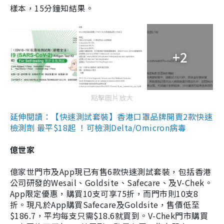
樣本，15分鐘知結果。
+2
點擊圖片放大
延伸閱讀：【快速測試套裝】香港口罩品牌開賣2款快速
檢測劑 最平$18起 ！可檢測Delta/Omicron病毒
億世家
億家世門市及App現已有售6款快速測試套裝，包括香港
公司研發的Wesail、Goldsite、Safecare、及V-Chek。
App限定優惠，購買10支可享75折，而門市則10支8
折。現凡於App購買Safecare及Goldsite，售價低至
$186.7，平均每支只需$18.6就買到。V-Chek門市購買