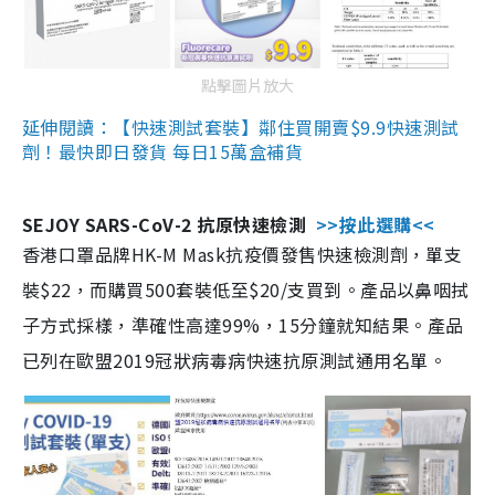
點擊圖片放大
延伸閱讀：【快速測試套裝】鄰住買開賣$9.9快速測試
劑！最快即日發貨 每日15萬盒補貨
SEJOY SARS-CoV-2 抗原快速檢測
>>按此選購<<
香港口罩品牌HK-M Mask抗疫價發售快速檢測劑，單支
裝$22，而購買500套裝低至$20/支買到。產品以鼻咽拭
子方式採樣，準確性高達99%，15分鐘就知結果。產品
已列在歐盟2019冠狀病毒病快速抗原測試通用名單。