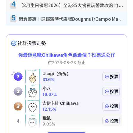
4
【8月生日優惠2026】全港85大食買玩著數攻略 自助餐/火鍋放題同行免費＋誠品/DONKI送現金券
5
開倉優惠｜銅鑼灣時代廣場Doughnut/Campo Marzio開倉低至1折！背囊、書包、手袋劈價$200起