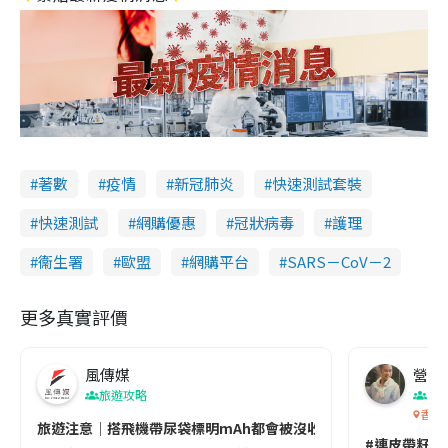
著數
疫情
新冠肺炎
快速測試套裝
快速測試
網購優惠
冠狀病毒
護理
衞生署
歐盟
網購平台
SARS－CoV－2
更多真實評價
風傳媒
營養教
旅遊攻略
生
香港
旅遊注意｜搭飛機帶尿袋標明mAh都會被沒收😱出發前切記檢查「1
#連皮帶籽都