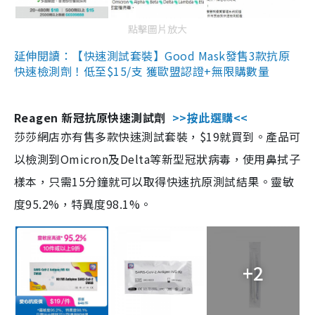
點擊圖片放大
延伸閱讀：【快速測試套裝】Good Mask發售3款抗原
快速檢測劑！低至$15/支 獲歐盟認證+無限購數量
Reagen 新冠抗原快速測試劑
>>按此選購<<
莎莎網店亦有售多款快速測試套裝，$19就買到。產品可
以檢測到Omicron及Delta等新型冠狀病毒，使用鼻拭子
樣本，只需15分鐘就可以取得快速抗原測試結果。靈敏
度95.2%，特異度98.1%。
+2