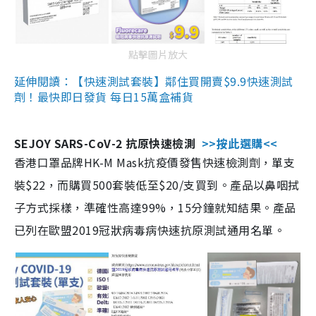
點擊圖片放大
延伸閱讀：【快速測試套裝】鄰住買開賣$9.9快速測試
劑！最快即日發貨 每日15萬盒補貨
SEJOY SARS-CoV-2 抗原快速檢測
>>按此選購<<
香港口罩品牌HK-M Mask抗疫價發售快速檢測劑，單支
裝$22，而購買500套裝低至$20/支買到。產品以鼻咽拭
子方式採樣，準確性高達99%，15分鐘就知結果。產品
已列在歐盟2019冠狀病毒病快速抗原測試通用名單。