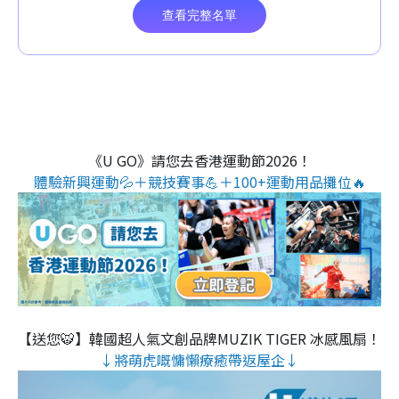
《U GO》請您去香港運動節2026！
體驗新興運動💦＋競技賽事💪＋100+運動用品攤位🔥
【送您🐯】韓國超人氣文創品牌MUZIK TIGER 冰感風扇！
↓將萌虎嘅慵懶療癒帶返屋企↓