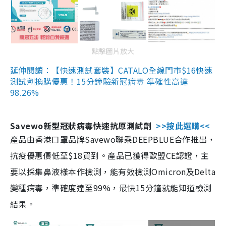
點擊圖片放大
延伸閱讀：【快速測試套裝】CATALO全線門市$16快速
測試劑換購優惠！15分鐘驗新冠病毒 準確性高達
98.26%
Savewo新型冠狀病毒快速抗原測試劑
>>按此選購<<
產品由香港口罩品牌Savewo聯乘DEEPBLUE合作推出，
抗疫優惠價低至$18買到。產品已獲得歐盟CE認證，主
要以採集鼻液樣本作檢測，能有效檢測Omicron及Delta
變種病毒，準確度達至99%，最快15分鐘就能知道檢測
結果。