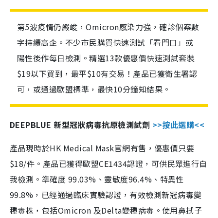
第5波疫情仍嚴峻，Omicron感染力強，確診個案數
字持續高企。不少市民購買快速測試「看門口」或
陽性後作每日檢測。精選13款優惠價快速測試套裝
$19以下買到，最平$10有交易！產品已獲衛生署認
可，或通過歐盟標準，最快10分鐘知結果。
DEEPBLUE 新型冠狀病毒抗原檢測試劑
>>按此選購<<
產品現時於HK Medical Mask官網有售，優惠價只要
$18/件。產品已獲得歐盟CE1434認證，可供民眾進行自
我檢測。準確度 99.03%、靈敏度96.4%、特異性
99.8%，已經通過臨床實驗認證，有效檢測新冠病毒變
種毒株，包括Omicron 及Delta變種病毒。使用鼻拭子