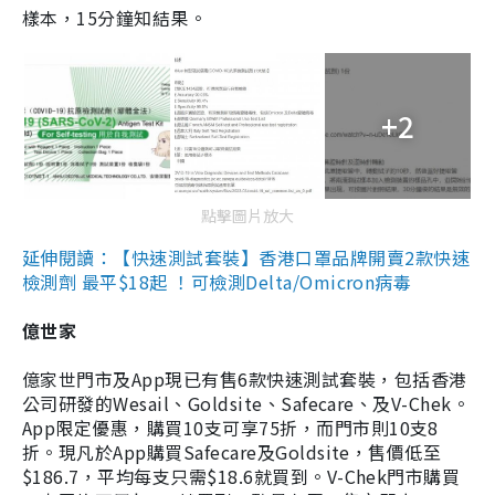
樣本，15分鐘知結果。
+2
點擊圖片放大
延伸閱讀：【快速測試套裝】香港口罩品牌開賣2款快速
檢測劑 最平$18起 ！可檢測Delta/Omicron病毒
億世家
億家世門市及App現已有售6款快速測試套裝，包括香港
公司研發的Wesail、Goldsite、Safecare、及V-Chek。
App限定優惠，購買10支可享75折，而門市則10支8
折。現凡於App購買Safecare及Goldsite，售價低至
$186.7，平均每支只需$18.6就買到。V-Chek門市購買