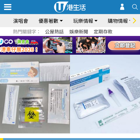
演唱會
優惠著數
玩樂情報
購物情報
熱門關鍵字：
公屋熱話
娛樂新聞
定期存款