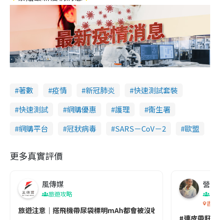
著數
疫情
新冠肺炎
快速測試套裝
快速測試
網購優惠
護理
衞生署
網購平台
冠狀病毒
SARS－CoV－2
歐盟
更多真實評價
風傳媒
營養教
旅遊攻略
生
香港
旅遊注意｜搭飛機帶尿袋標明mAh都會被沒收😱出發前切記檢查「1
#連皮帶籽都