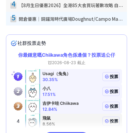
4
【8月生日優惠2026】全港85大食買玩著數攻略 自助餐/火鍋放題同行免費＋誠品/DONKI送現金券
5
開倉優惠｜銅鑼灣時代廣場Doughnut/Campo Marzio開倉低至1折！背囊、書包、手袋劈價$200起