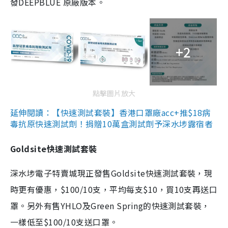
發DEEPBLUE 原廠版本。
+2
點擊圖片放大
延伸閱讀：【快速測試套裝】香港口罩廠acc+推$18病
毒抗原快速測試劑！捐贈10萬盒測試劑予深水埗露宿者
Goldsite快速測試套裝
深水埗電子特賣城現正發售Goldsite快速測試套裝，現
時更有優惠，$100/10支，平均每支$10，買10支再送口
罩。另外有售YHLO及Green Spring的快速測試套裝，
一樣低至$100/10支送口罩。