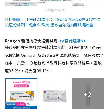
點擊圖片放大
延伸閱讀：【快速測試套裝】Good Mask發售3款抗原
快速檢測劑！低至$15/支 獲歐盟認證+無限購數量
Reagen 新冠抗原快速測試劑
>>按此選購<<
莎莎網店亦有售多款快速測試套裝，$19就買到。產品可
以檢測到Omicron及Delta等新型冠狀病毒，使用鼻拭子
樣本，只需15分鐘就可以取得快速抗原測試結果。靈敏
度95.2%，特異度98.1%。
+2