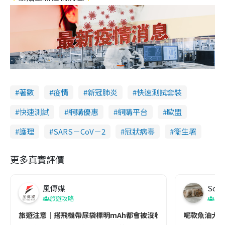
著數
疫情
新冠肺炎
快速測試套裝
快速測試
網購優惠
網購平台
歐盟
護理
SARS－CoV－2
冠狀病毒
衞生署
更多真實評價
風傳媒
Soul
旅遊攻略
生
旅遊注意｜搭飛機帶尿袋標明mAh都會被沒收😱出發前切記檢查「1
呢款魚油大家