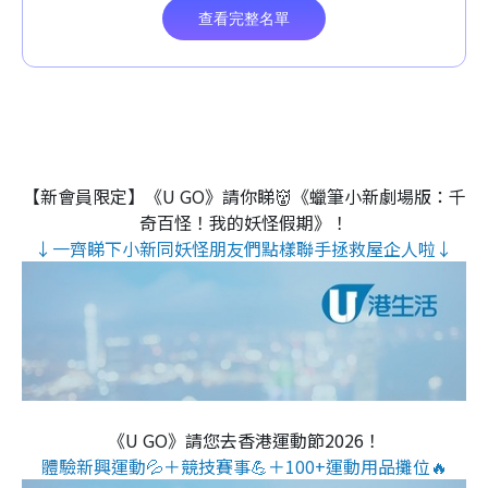
【新會員限定】《U GO》請你睇👹《蠟筆小新劇場版：千
奇百怪！我的妖怪假期》！
↓一齊睇下小新同妖怪朋友們點樣聯手拯救屋企人啦↓
《U GO》請您去香港運動節2026！
體驗新興運動💦＋競技賽事💪＋100+運動用品攤位🔥