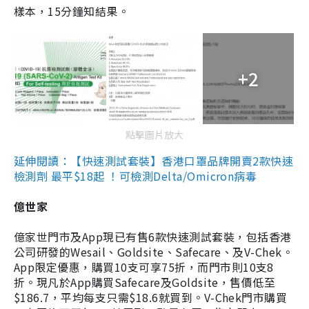
樣本，15分鐘知結果。
+2
點擊圖片放大
延伸閱讀：【快速測試套裝】香港口罩品牌開賣2款快速
檢測劑 最平$18起 ！可檢測Delta/Omicron病毒
億世家
億家世門市及App現已有售6款快速測試套裝，包括香港
公司研發的Wesail、Goldsite、Safecare、及V-Chek。
App限定優惠，購買10支可享75折，而門市則10支8
折。現凡於App購買Safecare及Goldsite，售價低至
$186.7，平均每支只需$18.6就買到。V-Chek門市購買