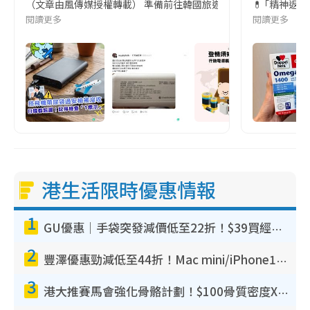
（文章由風傳媒授權轉載） 準備前往韓國旅遊的民眾，近期要特別留
💊 ｢精神返
閱讀更多
閱讀更多
港生活限時優惠情報
1
GU優惠｜手袋突發減價低至22折！$39買經典波士頓包/餃子袋！飾物同步減價$29起！
2
豐澤優惠勁減低至44折！Mac mini/iPhone17Pro大減價！廚房家電$220起
3
港大推賽馬會強化骨骼計劃！$100骨質密度X光檢查 完成免費運動訓練送超市禮券！附參加資格