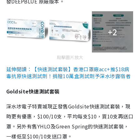
發DEEPBLUE 原廠版本。
+2
點擊圖片放大
延伸閱讀：【快速測試套裝】香港口罩廠acc+推$18病
毒抗原快速測試劑！捐贈10萬盒測試劑予深水埗露宿者
Goldsite快速測試套裝
深水埗電子特賣城現正發售Goldsite快速測試套裝，現
時更有優惠，$100/10支，平均每支$10，買10支再送口
罩。另外有售YHLO及Green Spring的快速測試套裝，
一樣低至$100/10支送口罩。