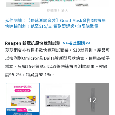
點擊圖片放大
延伸閱讀：【快速測試套裝】Good Mask發售3款抗原
快速檢測劑！低至$15/支 獲歐盟認證+無限購數量
Reagen 新冠抗原快速測試劑
>>按此選購<<
莎莎網店亦有售多款快速測試套裝，$19就買到。產品可
以檢測到Omicron及Delta等新型冠狀病毒，使用鼻拭子
樣本，只需15分鐘就可以取得快速抗原測試結果。靈敏
度95.2%，特異度98.1%。
+2