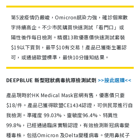
第5波疫情仍嚴峻，Omicron感染力強，確診個案數
字持續高企。不少市民購買快速測試「看門口」或
陽性後作每日檢測。精選13款優惠價快速測試套裝
$19以下買到，最平$10有交易！產品已獲衛生署認
可，或通過歐盟標準，最快10分鐘知結果。
DEEPBLUE 新型冠狀病毒抗原檢測試劑
>>按此選購<<
產品現時於HK Medical Mask官網有售，優惠價只要
$18/件。產品已獲得歐盟CE1434認證，可供民眾進行自
我檢測。準確度 99.03%、靈敏度96.4%、特異性
99.8%，已經通過臨床實驗認證，有效檢測新冠病毒變
種毒株，包括Omicron 及Delta變種病毒。使用鼻拭子