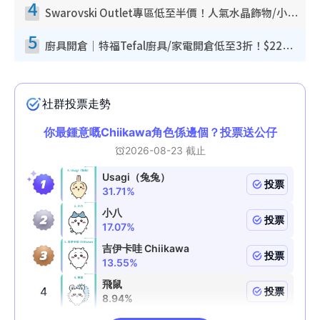
4
Swarovski Outlet專區低至半價！人氣水晶飾物/小擺設$138起！迪士尼款/水晶高跟鞋都有平
5
廚具開倉｜特福Tefal廚具/家電開倉低至3折！$220起買平底鍋/炒鑊/湯煲！電飯煲/吸塵機/燙斗$418起