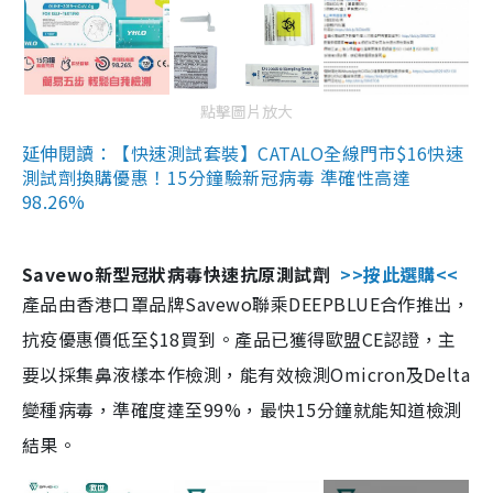
點擊圖片放大
延伸閱讀：【快速測試套裝】CATALO全線門市$16快速
測試劑換購優惠！15分鐘驗新冠病毒 準確性高達
98.26%
Savewo新型冠狀病毒快速抗原測試劑
>>按此選購<<
產品由香港口罩品牌Savewo聯乘DEEPBLUE合作推出，
抗疫優惠價低至$18買到。產品已獲得歐盟CE認證，主
要以採集鼻液樣本作檢測，能有效檢測Omicron及Delta
變種病毒，準確度達至99%，最快15分鐘就能知道檢測
結果。