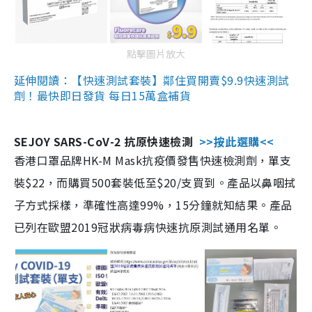
點擊圖片放大
延伸閱讀：【快速測試套裝】鄰住買開賣$9.9快速測試
劑！最快即日發貨 每日15萬盒補貨
SEJOY SARS-CoV-2 抗原快速檢測
>>按此選購<<
香港口罩品牌HK-M Mask抗疫價發售快速檢測劑，單支
裝$22，而購買500套裝低至$20/支買到。產品以鼻咽拭
子方式採樣，準確性高達99%，15分鐘就知結果。產品
已列在歐盟2019冠狀病毒病快速抗原測試通用名單。