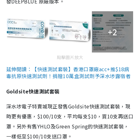
發DEEPBLUE 原廠版本。
+2
點擊圖片放大
延伸閱讀：【快速測試套裝】香港口罩廠acc+推$18病
毒抗原快速測試劑！捐贈10萬盒測試劑予深水埗露宿者
Goldsite快速測試套裝
深水埗電子特賣城現正發售Goldsite快速測試套裝，現
時更有優惠，$100/10支，平均每支$10，買10支再送口
罩。另外有售YHLO及Green Spring的快速測試套裝，
一樣低至$100/10支送口罩。