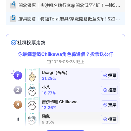
4
開倉優惠｜尖沙咀名牌行李箱開倉低至4折！一連5日 American Tourister/ace./Hallmark $200起！
5
廚具開倉｜特福Tefal廚具/家電開倉低至3折！$220起買平底鍋/炒鑊/湯煲！電飯煲/吸塵機/燙斗$418起