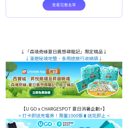
↓「森境奇緣夏日異想尋龍記」限定精品↓
↓漫遊秘境地墊、多用途旅行收納袋↓
【U GO x CHARGESPOT 夏日消暑企劃⚡】
> 打卡即送充電券！限量1000張🔋送完即止 <