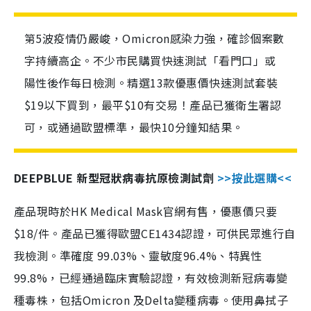
第5波疫情仍嚴峻，Omicron感染力強，確診個案數
字持續高企。不少市民購買快速測試「看門口」或
陽性後作每日檢測。精選13款優惠價快速測試套裝
$19以下買到，最平$10有交易！產品已獲衛生署認
可，或通過歐盟標準，最快10分鐘知結果。
DEEPBLUE 新型冠狀病毒抗原檢測試劑
>>按此選購<<
產品現時於HK Medical Mask官網有售，優惠價只要
$18/件。產品已獲得歐盟CE1434認證，可供民眾進行自
我檢測。準確度 99.03%、靈敏度96.4%、特異性
99.8%，已經通過臨床實驗認證，有效檢測新冠病毒變
種毒株，包括Omicron 及Delta變種病毒。使用鼻拭子