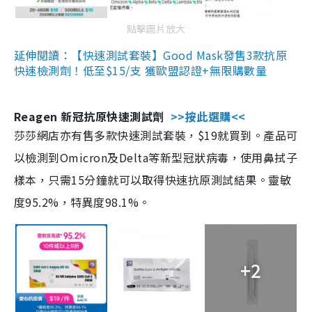
點擊圖片放大
延伸閱讀：【快速測試套裝】Good Mask發售3款抗原
快速檢測劑！低至$15/支 獲歐盟認證+無限購數量
Reagen 新冠抗原快速測試劑
>>按此選購<<
莎莎網店亦有售多款快速測試套裝，$19就買到。產品可
以檢測到Omicron及Delta等新型冠狀病毒，使用鼻拭子
樣本，只需15分鐘就可以取得快速抗原測試結果。靈敏
度95.2%，特異度98.1%。
+2