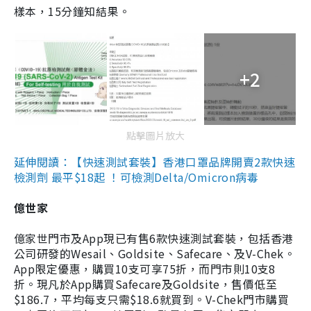
樣本，15分鐘知結果。
+2
點擊圖片放大
延伸閱讀：【快速測試套裝】香港口罩品牌開賣2款快速
檢測劑 最平$18起 ！可檢測Delta/Omicron病毒
億世家
億家世門市及App現已有售6款快速測試套裝，包括香港
公司研發的Wesail、Goldsite、Safecare、及V-Chek。
App限定優惠，購買10支可享75折，而門市則10支8
折。現凡於App購買Safecare及Goldsite，售價低至
$186.7，平均每支只需$18.6就買到。V-Chek門市購買