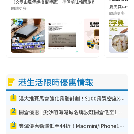
（文章由風傳媒授權轉載） 準備前往韓國旅遊的民眾，近期要特別留
夏天其中一種時
閱讀更多
閱讀更多
港生活限時優惠情報
1
港大推賽馬會強化骨骼計劃！$100骨質密度X光檢查 完成免費運動訓練送超市禮券！附參加資格
2
開倉優惠 | 尖沙咀海港城名牌波鞋開倉低至1折！On鞋$899起／Joy&Peace鞋履$98起
3
豐澤優惠勁減低至44折！Mac mini/iPhone17Pro大減價！廚房家電$220起