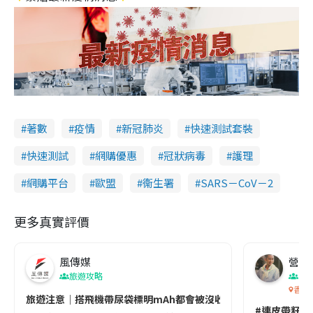
著數
疫情
新冠肺炎
快速測試套裝
快速測試
網購優惠
冠狀病毒
護理
網購平台
歐盟
衞生署
SARS－CoV－2
更多真實評價
風傳媒
營養教
旅遊攻略
生
香港
旅遊注意｜搭飛機帶尿袋標明mAh都會被沒收😱出發前切記檢查「1
#連皮帶籽都