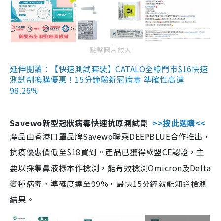
點擊圖片放大
延伸閱讀：【快速測試套裝】CATALO全線門市$16快速
測試劑換購優惠！15分鐘驗新冠病毒 準確性高達
98.26%
Savewo新型冠狀病毒快速抗原測試劑
>>按此選購<<
產品由香港口罩品牌Savewo聯乘DEEPBLUE合作推出，
抗疫優惠價低至$18買到。產品已獲得歐盟CE認證，主
要以採集鼻液樣本作檢測，能有效檢測Omicron及Delta
變種病毒，準確度達至99%，最快15分鐘就能知道檢測
結果。