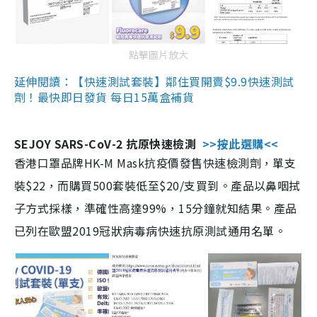
點擊圖片放大
延伸閱讀：【快速測試套裝】鄰住買開賣$9.9快速測試
劑！最快即日發貨 每日15萬盒補貨
SEJOY SARS-CoV-2 抗原快速檢測
>>按此選購<<
香港口罩品牌HK-M Mask抗疫價發售快速檢測劑，單支
裝$22，而購買500套裝低至$20/支買到。產品以鼻咽拭
子方式採樣，準確性高達99%，15分鐘就知結果。產品
已列在歐盟2019冠狀病毒病快速抗原測試通用名單。