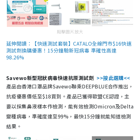
點擊圖片放大
延伸閱讀：【快速測試套裝】CATALO全線門市$16快速
測試劑換購優惠！15分鐘驗新冠病毒 準確性高達
98.26%
Savewo新型冠狀病毒快速抗原測試劑
>>按此選購<<
產品由香港口罩品牌Savewo聯乘DEEPBLUE合作推出，
抗疫優惠價低至$18買到。產品已獲得歐盟CE認證，主
要以採集鼻液樣本作檢測，能有效檢測Omicron及Delta
變種病毒，準確度達至99%，最快15分鐘就能知道檢測
結果。