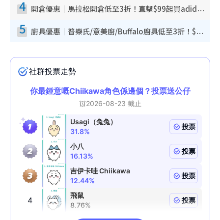
4
開倉優惠｜馬拉松開倉低至3折！直擊$99起買adidas／New Balance／Puma鞋款 STANLEY保溫杯劈價至$119起
5
廚具優惠｜普樂氏/意美廚/Buffalo廚具低至3折！$89起買煎鍋／炒鑊／個人鍋 同場小家電激減至$99起