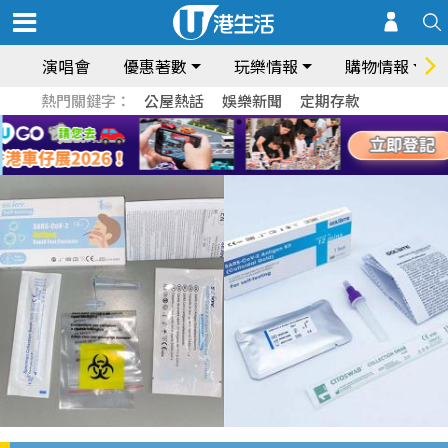
演唱會
優惠著數
玩樂情報
購物情報
熱門關鍵字：
公屋熱話
娛樂新聞
定期存款