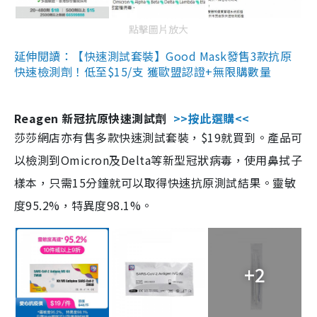
點擊圖片放大
延伸閱讀：【快速測試套裝】Good Mask發售3款抗原
快速檢測劑！低至$15/支 獲歐盟認證+無限購數量
Reagen 新冠抗原快速測試劑
>>按此選購<<
莎莎網店亦有售多款快速測試套裝，$19就買到。產品可
以檢測到Omicron及Delta等新型冠狀病毒，使用鼻拭子
樣本，只需15分鐘就可以取得快速抗原測試結果。靈敏
度95.2%，特異度98.1%。
+2