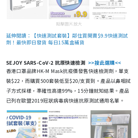
點擊圖片放大
延伸閱讀：【快速測試套裝】鄰住買開賣$9.9快速測試
劑！最快即日發貨 每日15萬盒補貨
SEJOY SARS-CoV-2 抗原快速檢測
>>按此選購<<
香港口罩品牌HK-M Mask抗疫價發售快速檢測劑，單支
裝$22，而購買500套裝低至$20/支買到。產品以鼻咽拭
子方式採樣，準確性高達99%，15分鐘就知結果。產品
已列在歐盟2019冠狀病毒病快速抗原測試通用名單。