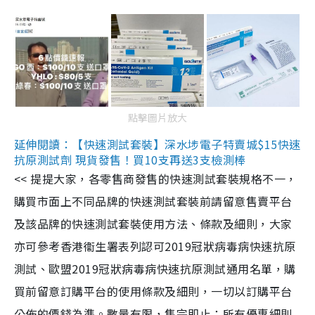
點擊圖片放大
延伸閱讀：【快速測試套裝】深水埗電子特賣城$15快速
抗原測試劑 現貨發售！買10支再送3支檢測棒
<< 提提大家，各零售商發售的快速測試套裝規格不一，
購買市面上不同品牌的快速測試套裝前請留意售賣平台
及該品牌的快速測試套裝使用方法、條款及細則，大家
亦可參考香港衞生署表列認可2019冠狀病毒病快速抗原
測試、歐盟2019冠狀病毒病快速抗原測試通用名單，購
買前留意訂購平台的使用條款及細則，一切以訂購平台
公佈的價錢為準。數量有限，售完即止；所有優惠細則