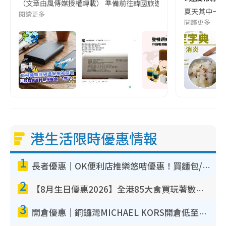
（文章由風傳媒授權轉載） 準備前往韓國旅遊的民眾，近期要特別留
夏天其中一種時
閱讀更多
閱讀更多
港生活限時優惠情報
1
長者優惠｜OK便利店推樂悠咭優惠！買麵包/牛奶/保健品拍卡即減
2
【8月生日優惠2026】全港85大食買玩著數攻略 自助餐/火鍋放題同行免費＋誠品/DONKI送現金券
3
開倉優惠｜銅鑼灣MICHAEL KORS開倉低至17折！直擊$500起買手袋/銀包/鞋款 必買經典Jet Set系列