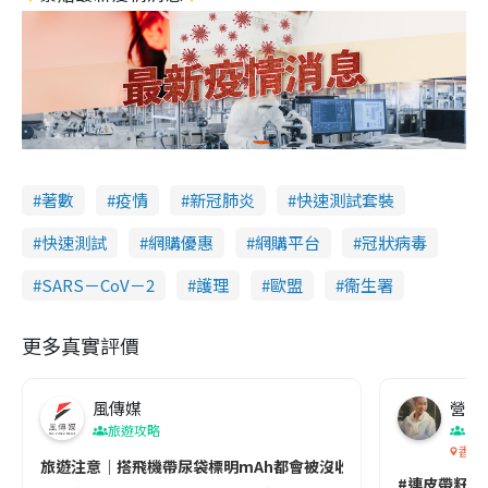
著數
疫情
新冠肺炎
快速測試套裝
快速測試
網購優惠
網購平台
冠狀病毒
SARS－CoV－2
護理
歐盟
衞生署
更多真實評價
風傳媒
營養教
旅遊攻略
生
香港
旅遊注意｜搭飛機帶尿袋標明mAh都會被沒收😱出發前切記檢查「1
#連皮帶籽都