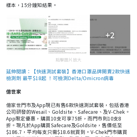
樣本，15分鐘知結果。
+2
點擊圖片放大
延伸閱讀：【快速測試套裝】香港口罩品牌開賣2款快速
檢測劑 最平$18起 ！可檢測Delta/Omicron病毒
億世家
億家世門市及App現已有售6款快速測試套裝，包括香港
公司研發的Wesail、Goldsite、Safecare、及V-Chek。
App限定優惠，購買10支可享75折，而門市則10支8
折。現凡於App購買Safecare及Goldsite，售價低至
$186.7，平均每支只需$18.6就買到。V-Chek門市購買