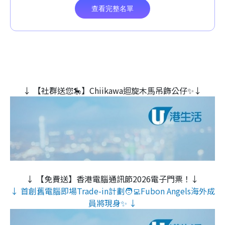
↓ 【社群送您🎠】Chiikawa迴旋木⾺吊飾公仔✨↓
↓ 【免費送】香港電腦通訊節2026電子門票！↓
↓ 首創舊電腦即場Trade-in計劃🧑‍💻Fubon Angels海外成
員將現身✨ ↓