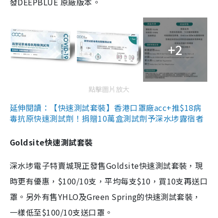
發DEEPBLUE 原廠版本。
+2
點擊圖片放大
延伸閱讀：【快速測試套裝】香港口罩廠acc+推$18病
毒抗原快速測試劑！捐贈10萬盒測試劑予深水埗露宿者
Goldsite快速測試套裝
深水埗電子特賣城現正發售Goldsite快速測試套裝，現
時更有優惠，$100/10支，平均每支$10，買10支再送口
罩。另外有售YHLO及Green Spring的快速測試套裝，
一樣低至$100/10支送口罩。