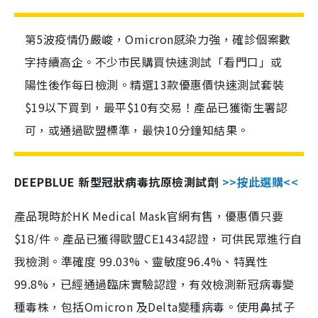
第5波疫情仍嚴峻，Omicron感染力強，確診個案數
字持續高企。不少市民購買快速測試「看門口」或
陽性後作每日檢測。精選13款優惠價快速測試套裝
$19以下買到，最平$10有交易！產品已獲衛生署認
可，或通過歐盟標準，最快10分鐘知結果。
DEEPBLUE 新型冠狀病毒抗原檢測試劑
>>按此選購<<
產品現時於HK Medical Mask官網有售，優惠價只要
$18/件。產品已獲得歐盟CE1434認證，可供民眾進行自
我檢測。準確度 99.03%、靈敏度96.4%、特異性
99.8%，已經通過臨床實驗認證，有效檢測新冠病毒變
種毒株，包括Omicron 及Delta變種病毒。使用鼻拭子