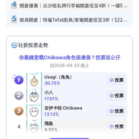
4
開倉優惠｜尖沙咀名牌行李箱開倉低至4折！一連5日 American Tourister/ace./Hallmark $200起！
5
廚具開倉｜特福Tefal廚具/家電開倉低至3折！$220起買平底鍋/炒鑊/湯煲！電飯煲/吸塵機/燙斗$418起