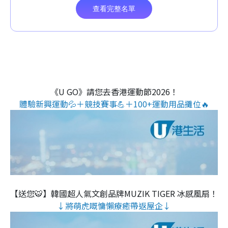
《U GO》請您去香港運動節2026！
體驗新興運動💦＋競技賽事💪＋100+運動用品攤位🔥
【送您🐯】韓國超人氣文創品牌MUZIK TIGER 冰感風扇！
↓將萌虎嘅慵懶療癒帶返屋企↓