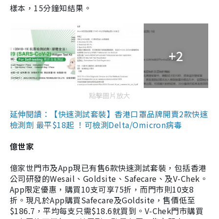
樣本，15分鐘知結果。
+2
點擊圖片放大
延伸閱讀：【快速測試套裝】香港口罩品牌開賣2款快速
檢測劑 最平$18起 ！可檢測Delta/Omicron病毒
億世家
億家世門市及App現已有售6款快速測試套裝，包括香港
公司研發的Wesail、Goldsite、Safecare、及V-Chek。
App限定優惠，購買10支可享75折，而門市則10支8
折。現凡於App購買Safecare及Goldsite，售價低至
$186.7，平均每支只需$18.6就買到。V-Chek門市購買