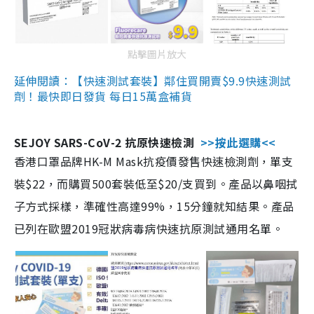
點擊圖片放大
延伸閱讀：【快速測試套裝】鄰住買開賣$9.9快速測試
劑！最快即日發貨 每日15萬盒補貨
SEJOY SARS-CoV-2 抗原快速檢測
>>按此選購<<
香港口罩品牌HK-M Mask抗疫價發售快速檢測劑，單支
裝$22，而購買500套裝低至$20/支買到。產品以鼻咽拭
子方式採樣，準確性高達99%，15分鐘就知結果。產品
已列在歐盟2019冠狀病毒病快速抗原測試通用名單。