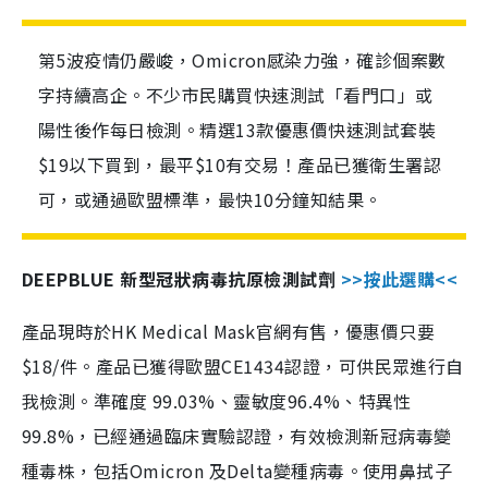
第5波疫情仍嚴峻，Omicron感染力強，確診個案數
字持續高企。不少市民購買快速測試「看門口」或
陽性後作每日檢測。精選13款優惠價快速測試套裝
$19以下買到，最平$10有交易！產品已獲衛生署認
可，或通過歐盟標準，最快10分鐘知結果。
DEEPBLUE 新型冠狀病毒抗原檢測試劑
>>按此選購<<
產品現時於HK Medical Mask官網有售，優惠價只要
$18/件。產品已獲得歐盟CE1434認證，可供民眾進行自
我檢測。準確度 99.03%、靈敏度96.4%、特異性
99.8%，已經通過臨床實驗認證，有效檢測新冠病毒變
種毒株，包括Omicron 及Delta變種病毒。使用鼻拭子