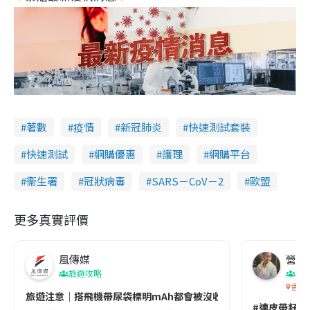
著數
疫情
新冠肺炎
快速測試套裝
快速測試
網購優惠
護理
網購平台
衞生署
冠狀病毒
SARS－CoV－2
歐盟
更多真實評價
風傳媒
營養教
旅遊攻略
生
香港
旅遊注意｜搭飛機帶尿袋標明mAh都會被沒收😱出發前切記檢查「1
#連皮帶籽都