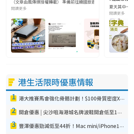
（文章由風傳媒授權轉載） 準備前往韓國旅遊的民眾，近期要特別留
夏天其中一種時
閱讀更多
閱讀更多
港生活限時優惠情報
1
港大推賽馬會強化骨骼計劃！$100骨質密度X光檢查 完成免費運動訓練送超市禮券！附參加資格
2
開倉優惠 | 尖沙咀海港城名牌波鞋開倉低至1折！On鞋$899起／Joy&Peace鞋履$98起
3
豐澤優惠勁減低至44折！Mac mini/iPhone17Pro大減價！廚房家電$220起