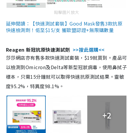
點擊圖片放大
延伸閱讀：【快速測試套裝】Good Mask發售3款抗原
快速檢測劑！低至$15/支 獲歐盟認證+無限購數量
Reagen 新冠抗原快速測試劑
>>按此選購<<
莎莎網店亦有售多款快速測試套裝，$19就買到。產品可
以檢測到Omicron及Delta等新型冠狀病毒，使用鼻拭子
樣本，只需15分鐘就可以取得快速抗原測試結果。靈敏
度95.2%，特異度98.1%。
+2