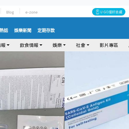
Blog
e-zone
U GO搵好去處
熱話
娛樂新聞
定期存款
情報
飲食情報
娛樂
社會
影片專區