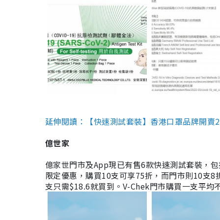
延伸閱讀：【快速測試套裝】香港口罩品牌開賣2款快速
億世家
億家世門市及App現已有售6款快速測試套裝，包括香港公司
限定優惠，購買10支可享75折，而門市則10支8折。現
支只需$18.6就買到。V-Chek門市購買一支平