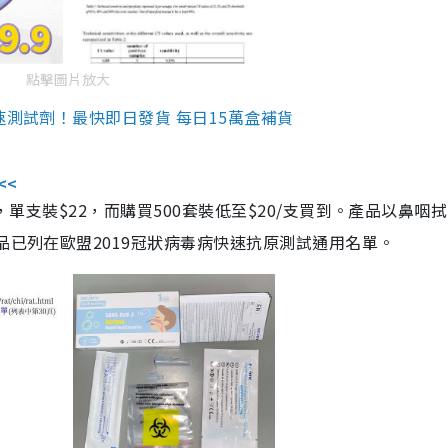
點擊圖片放大
速測試劑！最快即日發貨 每日15萬盒補貨
<<
，單支裝$22，而購買500套裝低至$20/支買到。產品以鼻咽
品已列在歐盟2019冠狀病毒病快速抗原測試通用名單。