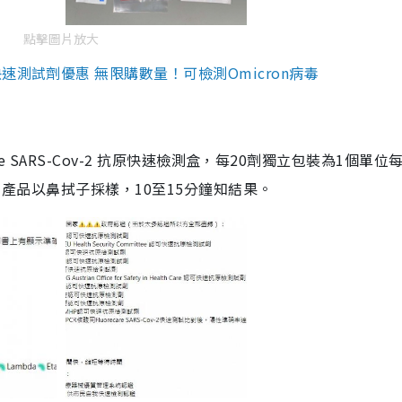
點擊圖片放大
測試劑優惠 無限購數量！可檢測Omicron病毒
are SARS-Cov-2 抗原快速檢測盒，每20劑獨立包裝為1個單位
5。產品以鼻拭子採樣，10至15分鐘知結果。