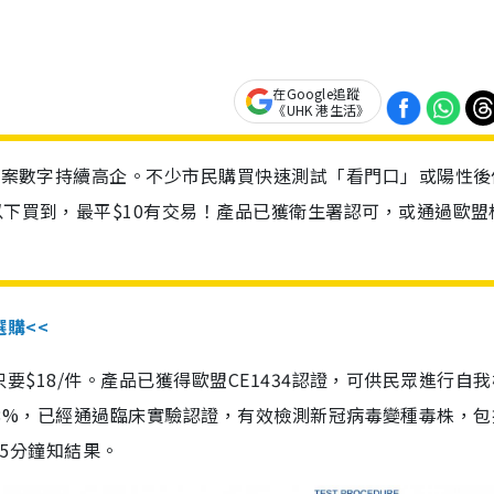
在Google追蹤
《UHK 港生活》
診個案數字持續高企。不少市民購買快速測試「看門口」或陽性後
以下買到，最平$10有交易！產品已獲衛生署認可，或通過歐盟
選購<<
惠價只要$18/件。產品已獲得歐盟CE1434認證，可供民眾進行自
性99.8%，已經通過臨床實驗認證，有效檢測新冠病毒變種毒株，
，15分鐘知結果。