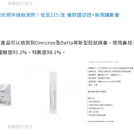
點擊圖片放大
3款抗原快速檢測劑！低至$15/支 獲歐盟認證+無限購數量
品可以檢測到Omicron及Delta等新型冠狀病毒，使用鼻拭
度95.2%，特異度98.1%。
點擊圖片放大