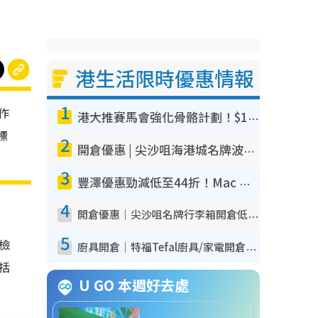
港生活限時優惠情報
1
作
港大推賽馬會強化骨骼計劃！$100骨質密度X光檢查 完成免費運動訓練送超市禮券！附參加資格
標
2
開倉優惠 | 尖沙咀海港城名牌波鞋開倉低至1折！On鞋$899起／Joy&Peace鞋履$98起
3
豐澤優惠勁減低至44折！Mac mini/iPhone17Pro大減價！廚房家電$220起
4
開倉優惠｜尖沙咀名牌行李箱開倉低至4折！一連5日 American Tourister/ace./Hallmark $200起！
5
我檢
廚具開倉｜特福Tefal廚具/家電開倉低至3折！$220起買平底鍋/炒鑊/湯煲！電飯煲/吸塵機/燙斗$418起
包括
U GO 本週好去處