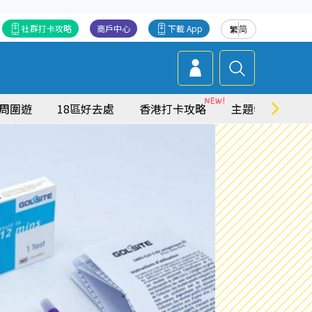
社群打卡攻略
商戶中心
下載 App
繁
简
周圍遊
18區好去處
香港打卡攻略
主題特集