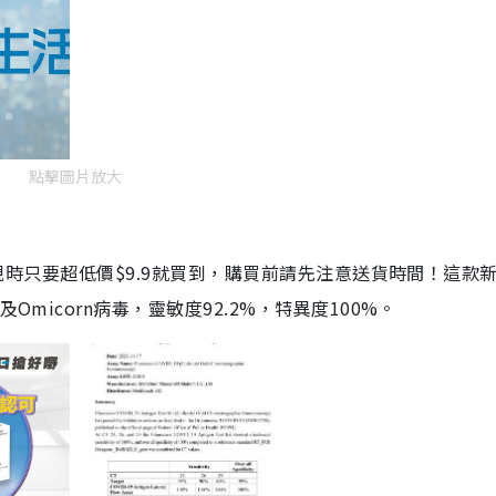
點擊圖片放大
劑，現時只要超低價$9.9就買到，購買前請先注意送貨時間！這款
Omicorn病毒，靈敏度92.2%，特異度100%。