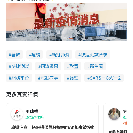
著數
疫情
新冠肺炎
快速測試套裝
快速測試
網購優惠
歐盟
衞生署
網購平台
冠狀病毒
護理
SARS－CoV－2
更多真實評價
風傳媒
營養教
旅遊攻略
生
香港
旅遊注意｜搭飛機帶尿袋標明mAh都會被沒收😱出發前切記檢查「1
#連皮帶籽都