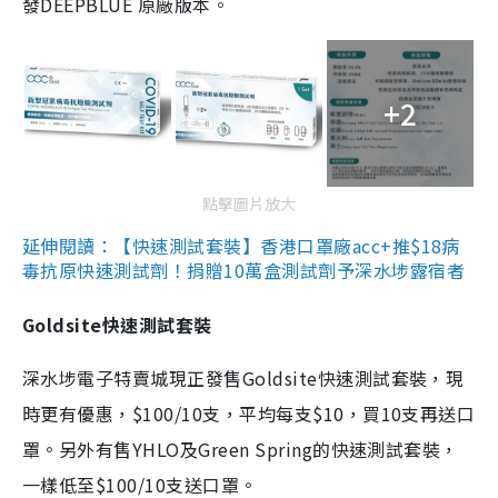
發DEEPBLUE 原廠版本。
+2
點擊圖片放大
延伸閱讀：【快速測試套裝】香港口罩廠acc+推$18病
毒抗原快速測試劑！捐贈10萬盒測試劑予深水埗露宿者
Goldsite快速測試套裝
深水埗電子特賣城現正發售Goldsite快速測試套裝，現
時更有優惠，$100/10支，平均每支$10，買10支再送口
罩。另外有售YHLO及Green Spring的快速測試套裝，
一樣低至$100/10支送口罩。