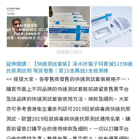
點擊圖片放大
延伸閱讀：【快速測試套裝】深水埗電子特賣城$15快速
抗原測試劑 現貨發售！買10支再送3支檢測棒
<< 提提大家，各零售商發售的快速測試套裝規格不一，
購買市面上不同品牌的快速測試套裝前請留意售賣平台
及該品牌的快速測試套裝使用方法、條款及細則，大家
亦可參考香港衞生署表列認可2019冠狀病毒病快速抗原
測試、歐盟2019冠狀病毒病快速抗原測試通用名單，購
買前留意訂購平台的使用條款及細則，一切以訂購平台
公佈的價錢為準。數量有限，售完即止；所有優惠細則