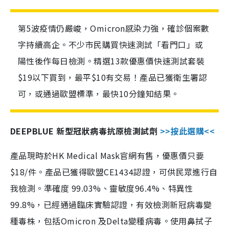
第5波疫情仍嚴峻，Omicron感染力強，確診個案數
字持續高企。不少市民購買快速測試「看門口」或
陽性後作每日檢測。精選13款優惠價快速測試套裝
$19以下買到，最平$10有交易！產品已獲衛生署認
可，或通過歐盟標準，最快10分鐘知結果。
DEEPBLUE 新型冠狀病毒抗原檢測試劑
>>按此選購<<
產品現時於HK Medical Mask官網有售，優惠價只要
$18/件。產品已獲得歐盟CE1434認證，可供民眾進行自
我檢測。準確度 99.03%、靈敏度96.4%、特異性
99.8%，已經通過臨床實驗認證，有效檢測新冠病毒變
種毒株，包括Omicron 及Delta變種病毒。使用鼻拭子