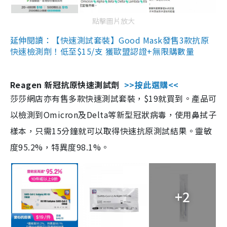
點擊圖片放大
延伸閱讀：【快速測試套裝】Good Mask發售3款抗原
快速檢測劑！低至$15/支 獲歐盟認證+無限購數量
Reagen 新冠抗原快速測試劑
>>按此選購<<
莎莎網店亦有售多款快速測試套裝，$19就買到。產品可
以檢測到Omicron及Delta等新型冠狀病毒，使用鼻拭子
樣本，只需15分鐘就可以取得快速抗原測試結果。靈敏
度95.2%，特異度98.1%。
+2