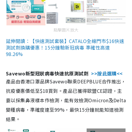
點擊圖片放大
延伸閱讀：【快速測試套裝】CATALO全線門市$16快速
測試劑換購優惠！15分鐘驗新冠病毒 準確性高達
98.26%
Savewo新型冠狀病毒快速抗原測試劑
>>按此選購<<
產品由香港口罩品牌Savewo聯乘DEEPBLUE合作推出，
抗疫優惠價低至$18買到。產品已獲得歐盟CE認證，主
要以採集鼻液樣本作檢測，能有效檢測Omicron及Delta
變種病毒，準確度達至99%，最快15分鐘就能知道檢測
結果。