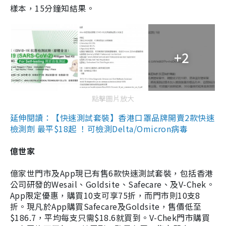
樣本，15分鐘知結果。
+2
點擊圖片放大
延伸閱讀：【快速測試套裝】香港口罩品牌開賣2款快速
檢測劑 最平$18起 ！可檢測Delta/Omicron病毒
億世家
億家世門市及App現已有售6款快速測試套裝，包括香港
公司研發的Wesail、Goldsite、Safecare、及V-Chek。
App限定優惠，購買10支可享75折，而門市則10支8
折。現凡於App購買Safecare及Goldsite，售價低至
$186.7，平均每支只需$18.6就買到。V-Chek門市購買