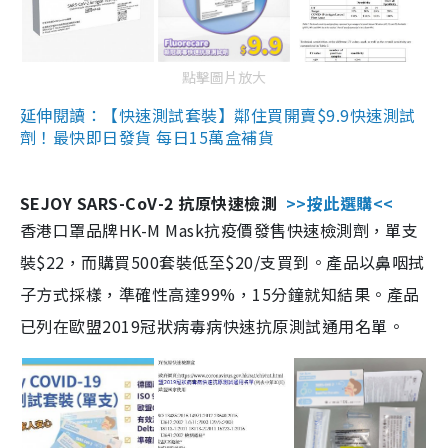
點擊圖片放大
延伸閱讀：【快速測試套裝】鄰住買開賣$9.9快速測試
劑！最快即日發貨 每日15萬盒補貨
SEJOY SARS-CoV-2 抗原快速檢測
>>按此選購<<
香港口罩品牌HK-M Mask抗疫價發售快速檢測劑，單支
裝$22，而購買500套裝低至$20/支買到。產品以鼻咽拭
子方式採樣，準確性高達99%，15分鐘就知結果。產品
已列在歐盟2019冠狀病毒病快速抗原測試通用名單。