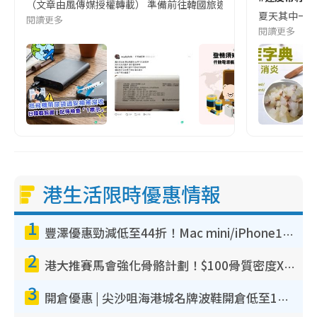
（文章由風傳媒授權轉載） 準備前往韓國旅遊的民眾，近期要特別留
夏天其中一種時
閱讀更多
閱讀更多
港生活限時優惠情報
1
豐澤優惠勁減低至44折！Mac mini/iPhone17Pro大減價！廚房家電$220起
2
港大推賽馬會強化骨骼計劃！$100骨質密度X光檢查 完成免費運動訓練送超市禮券！附參加資格
3
開倉優惠 | 尖沙咀海港城名牌波鞋開倉低至1折！On鞋$899起／Joy&Peace鞋履$98起