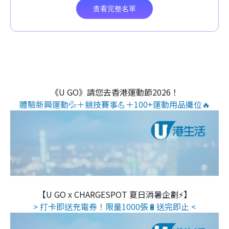
《U GO》請您去香港運動節2026！
體驗新興運動💦＋競技賽事💪＋100+運動用品攤位🔥
【U GO x CHARGESPOT 夏日消暑企劃⚡】
> 打卡即送充電券！限量1000張🔋送完即止 <