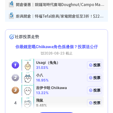
4
開倉優惠｜銅鑼灣時代廣場Doughnut/Campo Marzio開倉低至1折！背囊、書包、手袋劈價$200起
5
廚具開倉｜特福Tefal廚具/家電開倉低至3折！$220起買平底鍋/炒鑊/湯煲！電飯煲/吸塵機/燙斗$418起