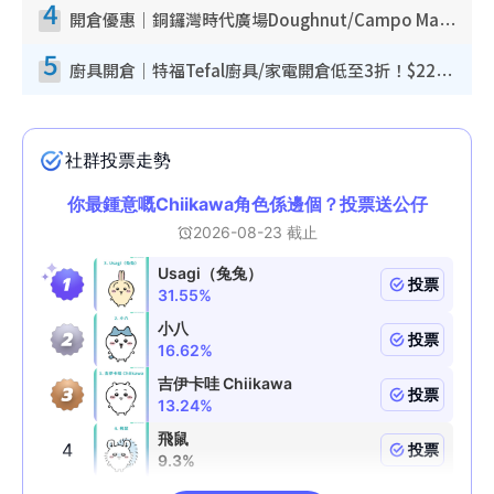
4
開倉優惠｜銅鑼灣時代廣場Doughnut/Campo Marzio開倉低至1折！背囊、書包、手袋劈價$200起
5
廚具開倉｜特福Tefal廚具/家電開倉低至3折！$220起買平底鍋/炒鑊/湯煲！電飯煲/吸塵機/燙斗$418起