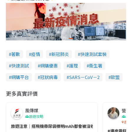
著數
疫情
新冠肺炎
快速測試套裝
快速測試
網購優惠
護理
衞生署
網購平台
冠狀病毒
SARS－CoV－2
歐盟
更多真實評價
風傳媒
營養教
旅遊攻略
生
香港
旅遊注意｜搭飛機帶尿袋標明mAh都會被沒收😱出發前切記檢查「1
#連皮帶籽都