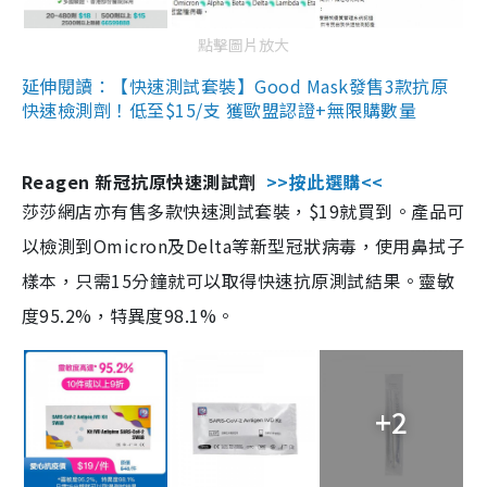
點擊圖片放大
延伸閱讀：【快速測試套裝】Good Mask發售3款抗原
快速檢測劑！低至$15/支 獲歐盟認證+無限購數量
Reagen 新冠抗原快速測試劑
>>按此選購<<
莎莎網店亦有售多款快速測試套裝，$19就買到。產品可
以檢測到Omicron及Delta等新型冠狀病毒，使用鼻拭子
樣本，只需15分鐘就可以取得快速抗原測試結果。靈敏
度95.2%，特異度98.1%。
+2