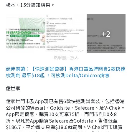
樣本，15分鐘知結果。
+2
點擊圖片放大
延伸閱讀：【快速測試套裝】香港口罩品牌開賣2款快速
檢測劑 最平$18起 ！可檢測Delta/Omicron病毒
億世家
億家世門市及App現已有售6款快速測試套裝，包括香港
公司研發的Wesail、Goldsite、Safecare、及V-Chek。
App限定優惠，購買10支可享75折，而門市則10支8
折。現凡於App購買Safecare及Goldsite，售價低至
$186.7，平均每支只需$18.6就買到。V-Chek門市購買