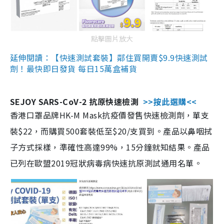
點擊圖片放大
延伸閱讀：【快速測試套裝】鄰住買開賣$9.9快速測試
劑！最快即日發貨 每日15萬盒補貨
SEJOY SARS-CoV-2 抗原快速檢測
>>按此選購<<
香港口罩品牌HK-M Mask抗疫價發售快速檢測劑，單支
裝$22，而購買500套裝低至$20/支買到。產品以鼻咽拭
子方式採樣，準確性高達99%，15分鐘就知結果。產品
已列在歐盟2019冠狀病毒病快速抗原測試通用名單。