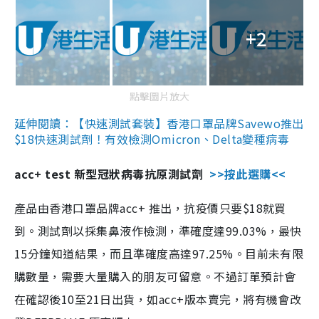
+2
點擊圖片放大
延伸閱讀：【快速測試套裝】香港口罩品牌Savewo推出
$18快速測試劑！有效檢測Omicron、Delta變種病毒
acc+ test 新型冠狀病毒抗原測試劑
>>按此選購<<
產品由香港口罩品牌acc+ 推出，抗疫價只要$18就買
到。測試劑以採集鼻液作檢測，準確度達99.03%，最快
15分鐘知道結果，而且準確度高達97.25%。目前未有限
購數量，需要大量購入的朋友可留意。不過訂單預計會
在確認後10至21日出貨，如acc+版本賣完，將有機會改