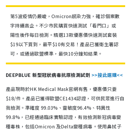
第5波疫情仍嚴峻，Omicron感染力強，確診個案數
字持續高企。不少市民購買快速測試「看門口」或
陽性後作每日檢測。精選13款優惠價快速測試套裝
$19以下買到，最平$10有交易！產品已獲衛生署認
可，或通過歐盟標準，最快10分鐘知結果。
DEEPBLUE 新型冠狀病毒抗原檢測試劑
>>按此選購<<
產品現時於HK Medical Mask官網有售，優惠價只要
$18/件。產品已獲得歐盟CE1434認證，可供民眾進行自
我檢測。準確度 99.03%、靈敏度96.4%、特異性
99.8%，已經通過臨床實驗認證，有效檢測新冠病毒變
種毒株，包括Omicron 及Delta變種病毒。使用鼻拭子