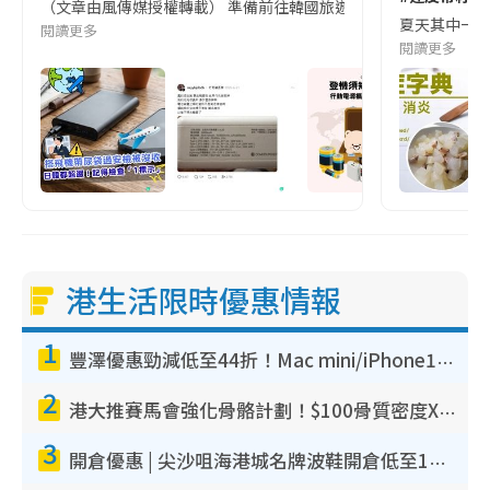
（文章由風傳媒授權轉載） 準備前往韓國旅遊的民眾，近期要特別留
夏天其中一種時
閱讀更多
閱讀更多
港生活限時優惠情報
1
豐澤優惠勁減低至44折！Mac mini/iPhone17Pro大減價！廚房家電$220起
2
港大推賽馬會強化骨骼計劃！$100骨質密度X光檢查 完成免費運動訓練送超市禮券！附參加資格
3
開倉優惠 | 尖沙咀海港城名牌波鞋開倉低至1折！On鞋$899起／Joy&Peace鞋履$98起