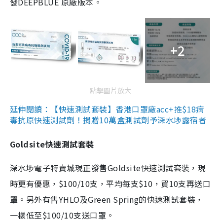
發DEEPBLUE 原廠版本。
+2
點擊圖片放大
延伸閱讀：【快速測試套裝】香港口罩廠acc+推$18病
毒抗原快速測試劑！捐贈10萬盒測試劑予深水埗露宿者
Goldsite快速測試套裝
深水埗電子特賣城現正發售Goldsite快速測試套裝，現
時更有優惠，$100/10支，平均每支$10，買10支再送口
罩。另外有售YHLO及Green Spring的快速測試套裝，
一樣低至$100/10支送口罩。