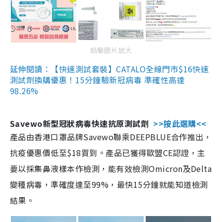
點擊圖片放大
延伸閱讀：【快速測試套裝】CATALO全線門市$16快速
測試劑換購優惠！15分鐘驗新冠病毒 準確性高達
98.26%
Savewo新型冠狀病毒快速抗原測試劑
>>按此選購<<
產品由香港口罩品牌Savewo聯乘DEEPBLUE合作推出，
抗疫優惠價低至$18買到。產品已獲得歐盟CE認證，主
要以採集鼻液樣本作檢測，能有效檢測Omicron及Delta
變種病毒，準確度達至99%，最快15分鐘就能知道檢測
結果。