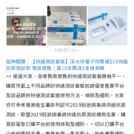
點擊圖片放大
延伸閱讀：【快速測試套裝】深水埗電子特賣城$15快速
抗原測試劑 現貨發售！買10支再送3支檢測棒
<< 提提大家，各零售商發售的快速測試套裝規格不一，
購買市面上不同品牌的快速測試套裝前請留意售賣平台
及該品牌的快速測試套裝使用方法、條款及細則，大家
亦可參考香港衞生署表列認可2019冠狀病毒病快速抗原
測試、歐盟2019冠狀病毒病快速抗原測試通用名單，購
買前留意訂購平台的使用條款及細則，一切以訂購平台
公佈的價錢為準。數量有限，售完即止；所有優惠細則