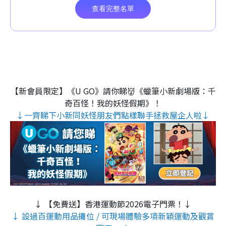
【新會員限定】《U GO》請你睇👹《蠟筆小新劇場版：千
奇百怪！我的妖怪假期》！
↓一齊睇下小新同妖怪朋友們點樣聯手拯救屋企人啦↓
↓ 【免費送】香港運動節2026電子門票！↓
↓ 設過百運動用品攤位 / 可現場體驗多項新穎運動及觀賞