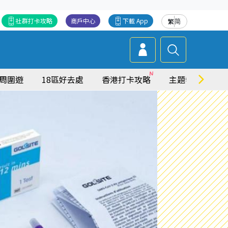
社群打卡攻略
商戶中心
下載 App
繁
简
周圍遊
18區好去處
香港打卡攻略
主題特集