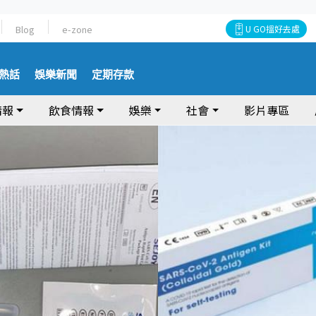
Blog
e-zone
U GO搵好去處
熱話
娛樂新聞
定期存款
情報
飲食情報
娛樂
社會
影片專區