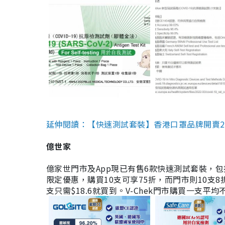
延伸閱讀：【快速測試套裝】香港口罩品牌開賣2款快速
億世家
億家世門市及App現已有售6款快速測試套裝，包括香港公司
限定優惠，購買10支可享75折，而門市則10支8折。現
支只需$18.6就買到。V-Chek門市購買一支平