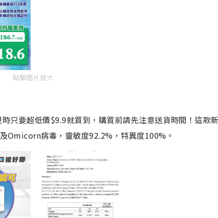
點擊圖片放大
劑，現時只要超低價$9.9就買到，購買前請先注意送貨時間！這款
Omicorn病毒，靈敏度92.2%，特異度100%。