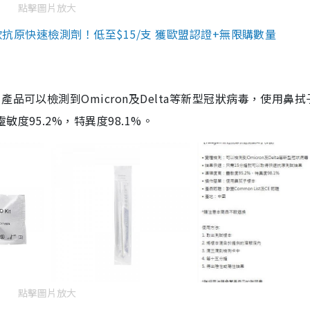
點擊圖片放大
3款抗原快速檢測劑！低至$15/支 獲歐盟認證+無限購數量
品可以檢測到Omicron及Delta等新型冠狀病毒，使用鼻拭
度95.2%，特異度98.1%。
點擊圖片放大