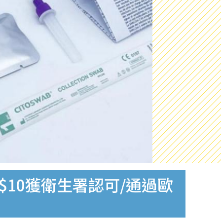
$10獲衛生署認可/通過歐