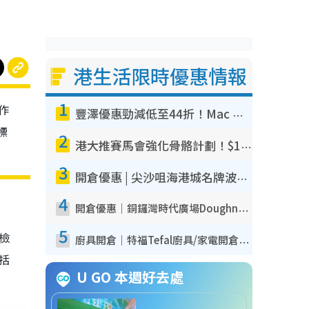
港生活限時優惠情報
1
作
豐澤優惠勁減低至44折！Mac mini/iPhone17Pro大減價！廚房家電$220起
標
2
港大推賽馬會強化骨骼計劃！$100骨質密度X光檢查 完成免費運動訓練送超市禮券！附參加資格
3
開倉優惠 | 尖沙咀海港城名牌波鞋開倉低至1折！On鞋$899起／Joy&Peace鞋履$98起
4
開倉優惠｜銅鑼灣時代廣場Doughnut/Campo Marzio開倉低至1折！背囊、書包、手袋劈價$200起
5
我檢
廚具開倉｜特福Tefal廚具/家電開倉低至3折！$220起買平底鍋/炒鑊/湯煲！電飯煲/吸塵機/燙斗$418起
包括
U GO 本週好去處