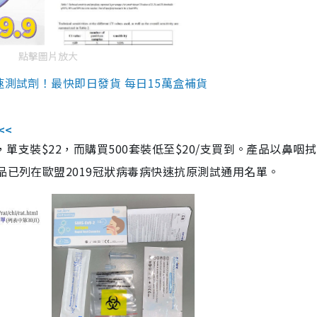
點擊圖片放大
速測試劑！最快即日發貨 每日15萬盒補貨
<<
，單支裝$22，而購買500套裝低至$20/支買到。產品以鼻咽
品已列在歐盟2019冠狀病毒病快速抗原測試通用名單。