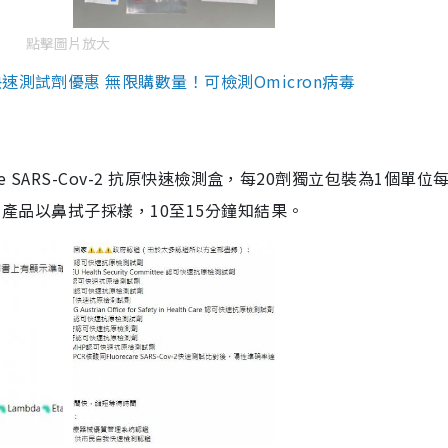
點擊圖片放大
測試劑優惠 無限購數量！可檢測Omicron病毒
are SARS-Cov-2 抗原快速檢測盒，每20劑獨立包裝為1個單位
5。產品以鼻拭子採樣，10至15分鐘知結果。