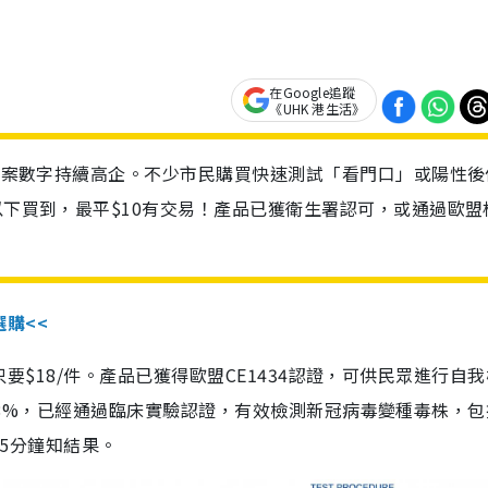
在Google追蹤
《UHK 港生活》
診個案數字持續高企。不少市民購買快速測試「看門口」或陽性後
以下買到，最平$10有交易！產品已獲衛生署認可，或通過歐盟
選購<<
惠價只要$18/件。產品已獲得歐盟CE1434認證，可供民眾進行自
性99.8%，已經通過臨床實驗認證，有效檢測新冠病毒變種毒株，
，15分鐘知結果。