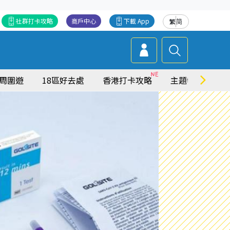
社群打卡攻略
商戶中心
下載 App
繁
简
周圍遊
18區好去處
香港打卡攻略
主題特集