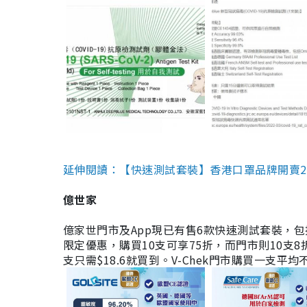
延伸閱讀：【快速測試套裝】香港口罩品牌開賣2款快速
億世家
億家世門市及App現已有售6款快速測試套裝，包括香港公司
限定優惠，購買10支可享75折，而門市則10支8折。現
支只需$18.6就買到。V-Chek門市購買一支平