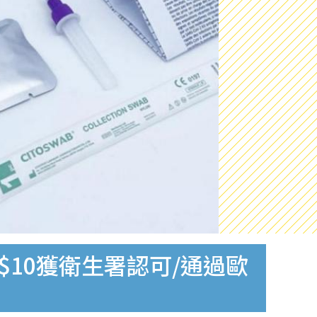
$10獲衛生署認可/通過歐