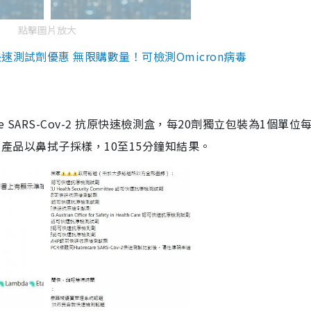
點擊圖片放大
測試劑優惠 無限購數量！可檢測Omicron病毒
are SARS-Cov-2 抗原快速檢測盒，每20劑獨立包裝為1個單位
5。產品以鼻拭子採樣，10至15分鐘知結果。