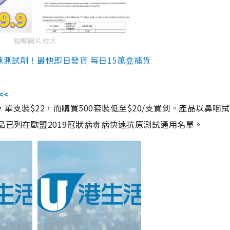
點擊圖片放大
速測試劑！最快即日發貨 每日15萬盒補貨
<<
，單支裝$22，而購買500套裝低至$20/支買到。產品以鼻咽
品已列在歐盟2019冠狀病毒病快速抗原測試通用名單。