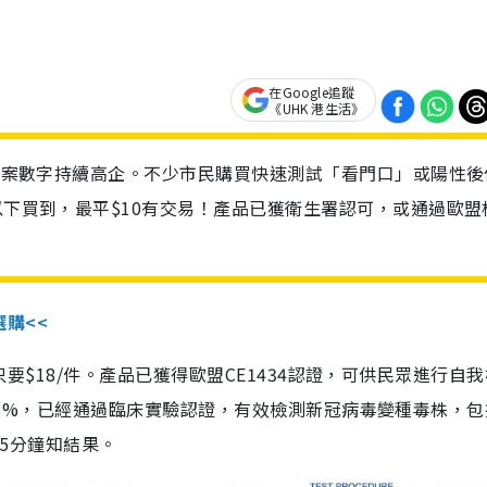
在Google追蹤
《UHK 港生活》
診個案數字持續高企。不少市民購買快速測試「看門口」或陽性後
以下買到，最平$10有交易！產品已獲衛生署認可，或通過歐盟
選購<<
惠價只要$18/件。產品已獲得歐盟CE1434認證，可供民眾進行自
性99.8%，已經通過臨床實驗認證，有效檢測新冠病毒變種毒株，
，15分鐘知結果。