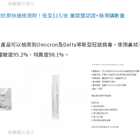
點擊圖片放大
3款抗原快速檢測劑！低至$15/支 獲歐盟認證+無限購數量
品可以檢測到Omicron及Delta等新型冠狀病毒，使用鼻拭
度95.2%，特異度98.1%。
點擊圖片放大