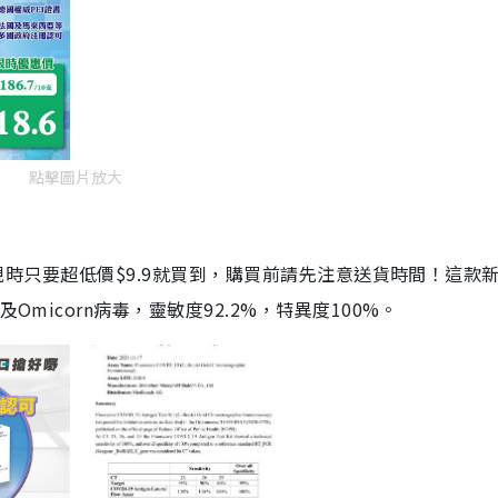
點擊圖片放大
劑，現時只要超低價$9.9就買到，購買前請先注意送貨時間！這款
Omicorn病毒，靈敏度92.2%，特異度100%。