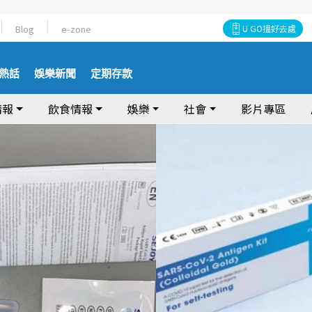
Blog
e-zone
U GO搵好去處
熱話
娛樂新聞
定期存款
情報
飲食情報
娛樂
社會
影片專區