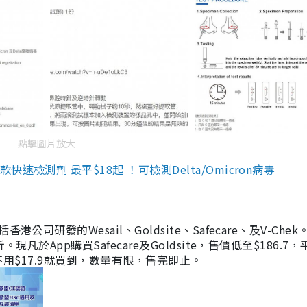
點擊圖片放大
檢測劑 最平$18起 ！可檢測Delta/Omicron病毒
研發的Wesail、Goldsite、Safecare、及V-Chek。
凡於App購買Safecare及Goldsite，售價低至$186.7
均不用$17.9就買到，數量有限，售完即止。