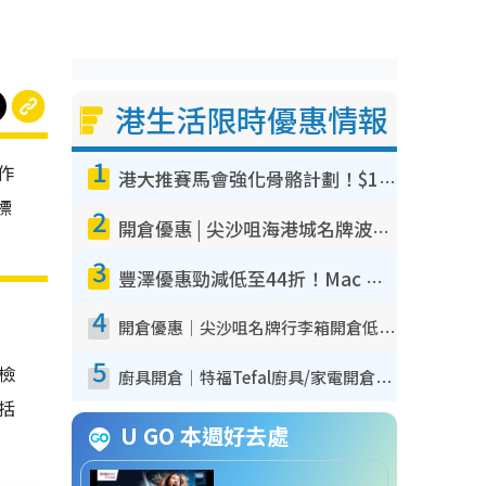
港生活限時優惠情報
1
作
港大推賽馬會強化骨骼計劃！$100骨質密度X光檢查 完成免費運動訓練送超市禮券！附參加資格
標
2
開倉優惠 | 尖沙咀海港城名牌波鞋開倉低至1折！On鞋$899起／Joy&Peace鞋履$98起
3
豐澤優惠勁減低至44折！Mac mini/iPhone17Pro大減價！廚房家電$220起
4
開倉優惠｜尖沙咀名牌行李箱開倉低至4折！一連5日 American Tourister/ace./Hallmark $200起！
5
我檢
廚具開倉｜特福Tefal廚具/家電開倉低至3折！$220起買平底鍋/炒鑊/湯煲！電飯煲/吸塵機/燙斗$418起
包括
U GO 本週好去處