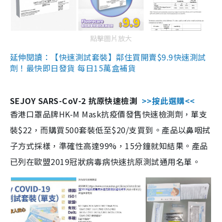
點擊圖片放大
延伸閱讀：【快速測試套裝】鄰住買開賣$9.9快速測試
劑！最快即日發貨 每日15萬盒補貨
SEJOY SARS-CoV-2 抗原快速檢測
>>按此選購<<
香港口罩品牌HK-M Mask抗疫價發售快速檢測劑，單支
裝$22，而購買500套裝低至$20/支買到。產品以鼻咽拭
子方式採樣，準確性高達99%，15分鐘就知結果。產品
已列在歐盟2019冠狀病毒病快速抗原測試通用名單。