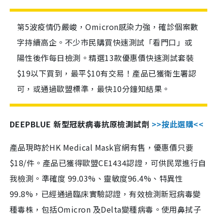
第5波疫情仍嚴峻，Omicron感染力強，確診個案數
字持續高企。不少市民購買快速測試「看門口」或
陽性後作每日檢測。精選13款優惠價快速測試套裝
$19以下買到，最平$10有交易！產品已獲衛生署認
可，或通過歐盟標準，最快10分鐘知結果。
DEEPBLUE 新型冠狀病毒抗原檢測試劑
>>按此選購<<
產品現時於HK Medical Mask官網有售，優惠價只要
$18/件。產品已獲得歐盟CE1434認證，可供民眾進行自
我檢測。準確度 99.03%、靈敏度96.4%、特異性
99.8%，已經通過臨床實驗認證，有效檢測新冠病毒變
種毒株，包括Omicron 及Delta變種病毒。使用鼻拭子