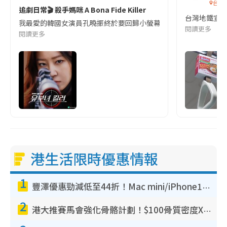
台灣
追劇日常🎬 殺手媽咪 A Bona Fide Killer
台灣地鐵宣
我最愛的韓國女演員孔曉振終於要回歸小螢幕啦!這次的劇本改編自同名
閱讀更多
閱讀更多
港生活限時優惠情報
1
豐澤優惠勁減低至44折！Mac mini/iPhone17Pro大減價！廚房家電$220起
2
港大推賽馬會強化骨骼計劃！$100骨質密度X光檢查 完成免費運動訓練送超市禮券！附參加資格