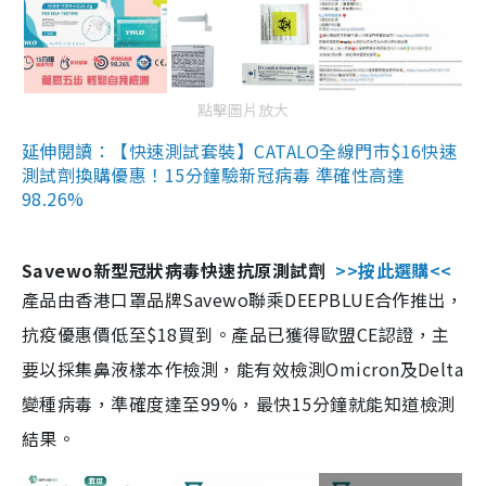
點擊圖片放大
延伸閱讀：【快速測試套裝】CATALO全線門市$16快速
測試劑換購優惠！15分鐘驗新冠病毒 準確性高達
98.26%
Savewo新型冠狀病毒快速抗原測試劑
>>按此選購<<
產品由香港口罩品牌Savewo聯乘DEEPBLUE合作推出，
抗疫優惠價低至$18買到。產品已獲得歐盟CE認證，主
要以採集鼻液樣本作檢測，能有效檢測Omicron及Delta
變種病毒，準確度達至99%，最快15分鐘就能知道檢測
結果。