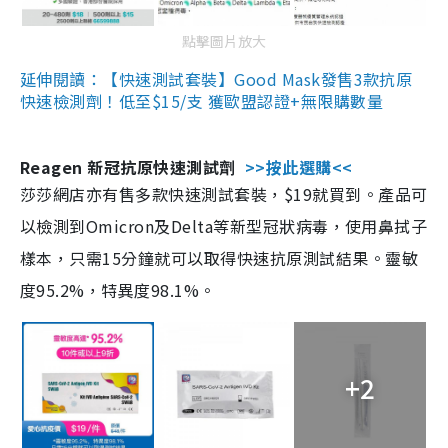
點擊圖片放大
延伸閱讀：【快速測試套裝】Good Mask發售3款抗原
快速檢測劑！低至$15/支 獲歐盟認證+無限購數量
Reagen 新冠抗原快速測試劑
>>按此選購<<
莎莎網店亦有售多款快速測試套裝，$19就買到。產品可
以檢測到Omicron及Delta等新型冠狀病毒，使用鼻拭子
樣本，只需15分鐘就可以取得快速抗原測試結果。靈敏
度95.2%，特異度98.1%。
+2