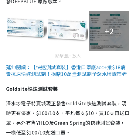
發DEEPBLUE 原廠版本。
+2
點擊圖片放大
延伸閱讀：【快速測試套裝】香港口罩廠acc+推$18病
毒抗原快速測試劑！捐贈10萬盒測試劑予深水埗露宿者
Goldsite快速測試套裝
深水埗電子特賣城現正發售Goldsite快速測試套裝，現
時更有優惠，$100/10支，平均每支$10，買10支再送口
罩。另外有售YHLO及Green Spring的快速測試套裝，
一樣低至$100/10支送口罩。