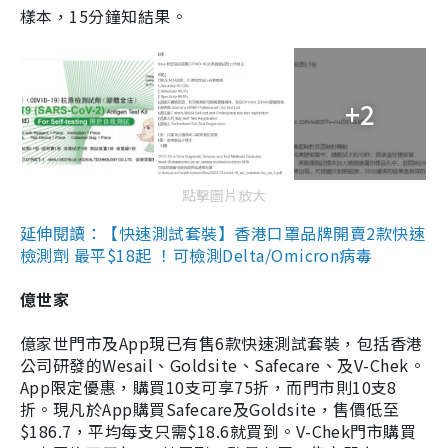
樣本，15分鐘知結果。
+2
點擊圖片放大
延伸閱讀：【快速測試套裝】香港口罩品牌開賣2款快速
檢測劑 最平$18起 ！可檢測Delta/Omicron病毒
億世家
億家世門市及App現已有售6款快速測試套裝，包括香港
公司研發的Wesail、Goldsite、Safecare、及V-Chek。
App限定優惠，購買10支可享75折，而門市則10支8
折。現凡於App購買Safecare及Goldsite，售價低至
$186.7，平均每支只需$18.6就買到。V-Chek門市購買