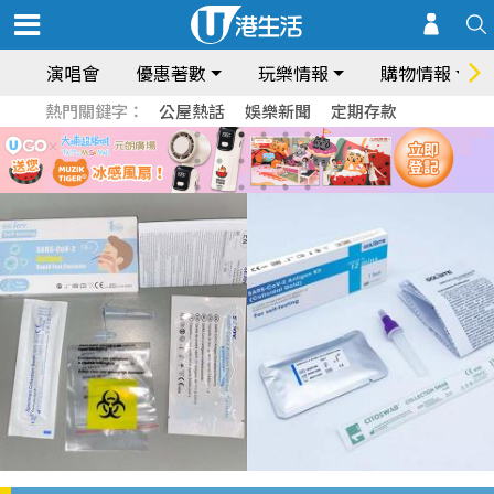
演唱會
優惠著數
玩樂情報
購物情報
熱門關鍵字：
公屋熱話
娛樂新聞
定期存款