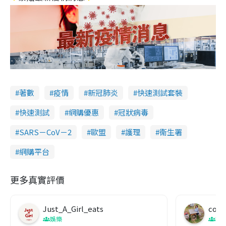
著數
疫情
新冠肺炎
快速測試套裝
快速測試
網購優惠
冠狀病毒
SARS－CoV－2
歐盟
護理
衞生署
網購平台
更多真實評價
Just_A_Girl_eats
co c
娛樂
吹