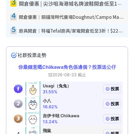
3
開倉優惠 | 尖沙咀海港城名牌波鞋開倉低至1折！On鞋$899起／Joy&Peace鞋履$98起
4
開倉優惠｜銅鑼灣時代廣場Doughnut/Campo Marzio開倉低至1折！背囊、書包、手袋劈價$200起
5
廚具開倉｜特福Tefal廚具/家電開倉低至3折！$220起買平底鍋/炒鑊/湯煲！電飯煲/吸塵機/燙斗$418起