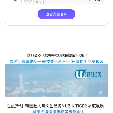
《U GO》請您去香港運動節2026！
體驗新興運動💦＋競技賽事💪＋100+運動用品攤位🔥
【送您🐯】韓國超人氣文創品牌MUZIK TIGER 冰感風扇！
↓將萌虎嘅慵懶療癒帶返屋企↓