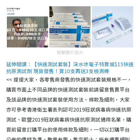
點擊圖片放大
延伸閱讀：【快速測試套裝】深水埗電子特賣城$15快速
抗原測試劑 現貨發售！買10支再送3支檢測棒
<< 提提大家，各零售商發售的快速測試套裝規格不一，
購買市面上不同品牌的快速測試套裝前請留意售賣平台
及該品牌的快速測試套裝使用方法、條款及細則，大家
亦可參考香港衞生署表列認可2019冠狀病毒病快速抗原
測試、歐盟2019冠狀病毒病快速抗原測試通用名單，購
買前留意訂購平台的使用條款及細則，一切以訂購平台
公佈的價錢為準。數量有限，售完即止；所有優惠細則