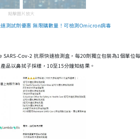
點擊圖片放大
測試劑優惠 無限購數量！可檢測Omicron病毒
are SARS-Cov-2 抗原快速檢測盒，每20劑獨立包裝為1個單位
5。產品以鼻拭子採樣，10至15分鐘知結果。