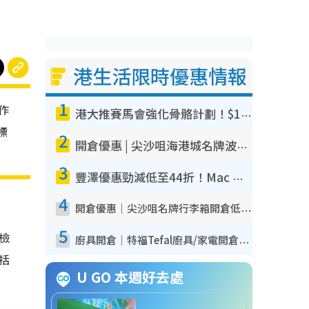
港生活限時優惠情報
1
作
港大推賽馬會強化骨骼計劃！$100骨質密度X光檢查 完成免費運動訓練送超市禮券！附參加資格
標
2
開倉優惠 | 尖沙咀海港城名牌波鞋開倉低至1折！On鞋$899起／Joy&Peace鞋履$98起
3
豐澤優惠勁減低至44折！Mac mini/iPhone17Pro大減價！廚房家電$220起
4
開倉優惠｜尖沙咀名牌行李箱開倉低至4折！一連5日 American Tourister/ace./Hallmark $200起！
5
我檢
廚具開倉｜特福Tefal廚具/家電開倉低至3折！$220起買平底鍋/炒鑊/湯煲！電飯煲/吸塵機/燙斗$418起
包括
U GO 本週好去處