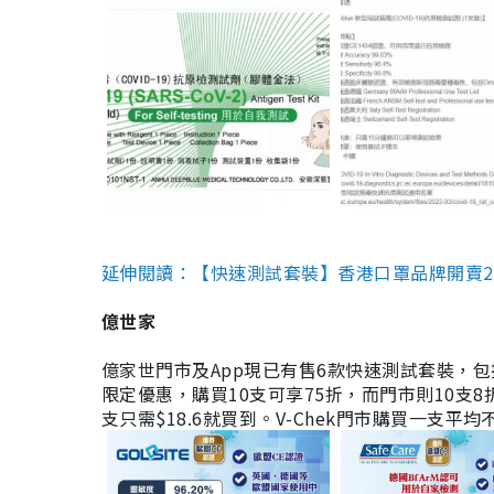
延伸閱讀：【快速測試套裝】香港口罩品牌開賣2款快速
億世家
億家世門市及App現已有售6款快速測試套裝，包括香港公司
限定優惠，購買10支可享75折，而門市則10支8折。現
支只需$18.6就買到。V-Chek門市購買一支平