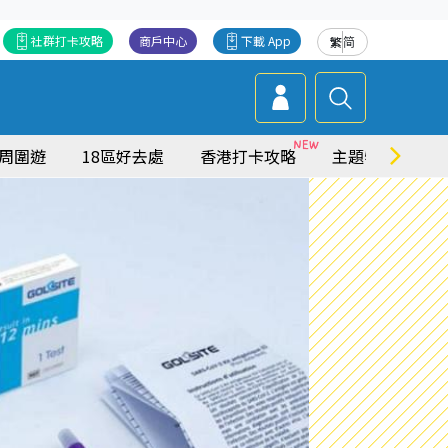
社群打卡攻略
商戶中心
下載 App
繁
简
周圍遊
18區好去處
香港打卡攻略
主題特集