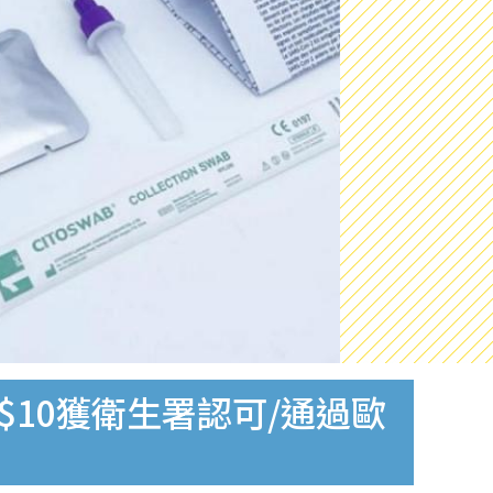
$10獲衛生署認可/通過歐