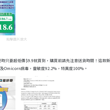
點擊圖片放大
劑，現時只要超低價$9.9就買到，購買前請先注意送貨時間！這款
Omicorn病毒，靈敏度92.2%，特異度100%。