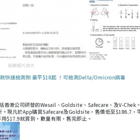
點擊圖片放大
檢測劑 最平$18起 ！可檢測Delta/Omicron病毒
研發的Wesail、Goldsite、Safecare、及V-Chek。
凡於App購買Safecare及Goldsite，售價低至$186.7
均不用$17.9就買到，數量有限，售完即止。