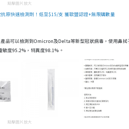
點擊圖片放大
3款抗原快速檢測劑！低至$15/支 獲歐盟認證+無限購數量
品可以檢測到Omicron及Delta等新型冠狀病毒，使用鼻拭
度95.2%，特異度98.1%。
點擊圖片放大