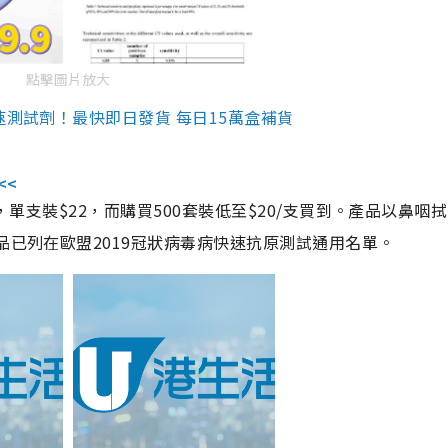
點擊圖片放大
速測試劑！最快即日發貨 每日15萬盒補貨
<<
，單支裝$22，而購買500套裝低至$20/支買到。產品以鼻咽
品已列在歐盟2019冠狀病毒病快速抗原測試通用名單。