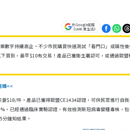
在Google追蹤
《UHK 港生活》
診個案數字持續高企。不少市民購買快速測試「看門口」或陽性後
以下買到，最平$10有交易！產品已獲衛生署認可，或通過歐盟
選購<<
惠價只要$18/件。產品已獲得歐盟CE1434認證，可供民眾進行自
性99.8%，已經通過臨床實驗認證，有效檢測新冠病毒變種毒株，
，15分鐘知結果。