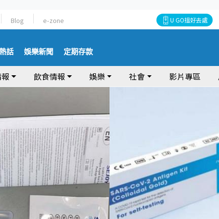
Blog
e-zone
U GO搵好去處
熱話
娛樂新聞
定期存款
情報
飲食情報
娛樂
社會
影片專區