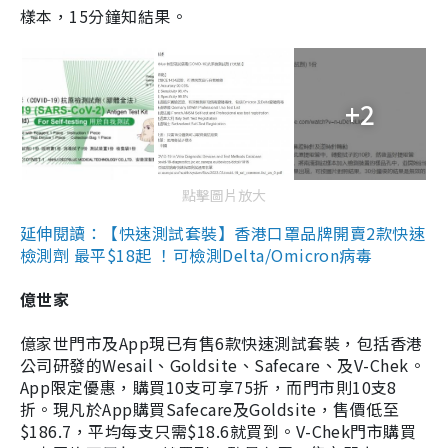
樣本，15分鐘知結果。
+2
點擊圖片放大
延伸閱讀：【快速測試套裝】香港口罩品牌開賣2款快速
檢測劑 最平$18起 ！可檢測Delta/Omicron病毒
億世家
億家世門市及App現已有售6款快速測試套裝，包括香港
公司研發的Wesail、Goldsite、Safecare、及V-Chek。
App限定優惠，購買10支可享75折，而門市則10支8
折。現凡於App購買Safecare及Goldsite，售價低至
$186.7，平均每支只需$18.6就買到。V-Chek門市購買