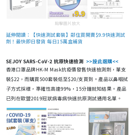
點擊圖片放大
延伸閱讀：【快速測試套裝】鄰住買開賣$9.9快速測試
劑！最快即日發貨 每日15萬盒補貨
SEJOY SARS-CoV-2 抗原快速檢測
>>按此選購<<
香港口罩品牌HK-M Mask抗疫價發售快速檢測劑，單支
裝$22，而購買500套裝低至$20/支買到。產品以鼻咽拭
子方式採樣，準確性高達99%，15分鐘就知結果。產品
已列在歐盟2019冠狀病毒病快速抗原測試通用名單。