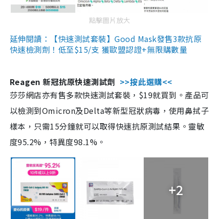
點擊圖片放大
延伸閱讀：【快速測試套裝】Good Mask發售3款抗原
快速檢測劑！低至$15/支 獲歐盟認證+無限購數量
Reagen 新冠抗原快速測試劑
>>按此選購<<
莎莎網店亦有售多款快速測試套裝，$19就買到。產品可
以檢測到Omicron及Delta等新型冠狀病毒，使用鼻拭子
樣本，只需15分鐘就可以取得快速抗原測試結果。靈敏
度95.2%，特異度98.1%。
+2