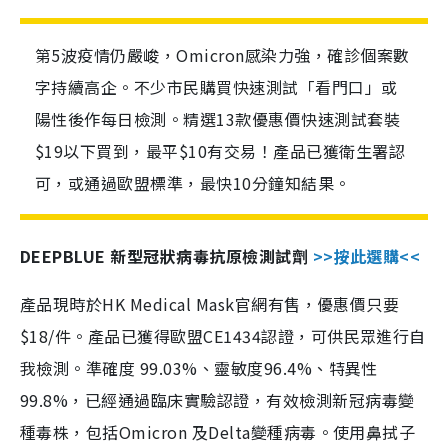
第5波疫情仍嚴峻，Omicron感染力強，確診個案數
字持續高企。不少市民購買快速測試「看門口」或
陽性後作每日檢測。精選13款優惠價快速測試套裝
$19以下買到，最平$10有交易！產品已獲衛生署認
可，或通過歐盟標準，最快10分鐘知結果。
DEEPBLUE 新型冠狀病毒抗原檢測試劑
>>按此選購<<
產品現時於HK Medical Mask官網有售，優惠價只要
$18/件。產品已獲得歐盟CE1434認證，可供民眾進行自
我檢測。準確度 99.03%、靈敏度96.4%、特異性
99.8%，已經通過臨床實驗認證，有效檢測新冠病毒變
種毒株，包括Omicron 及Delta變種病毒。使用鼻拭子