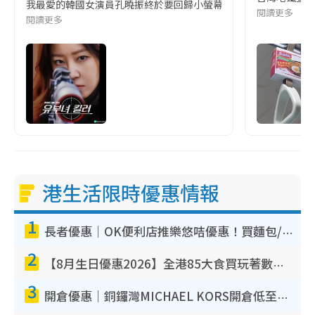
我最愛的韓國女演員孔曉振終於要回歸小螢幕啦!這次的劇本改編自同名
閱讀更多
閱讀更多
港生活限時優惠情報
1
長者優惠｜OK便利店推樂悠咭優惠！買麵包/牛奶/保健品拍卡即減
2
【8月生日優惠2026】全港85大食買玩著數攻略 自助餐/火鍋放題同行免費＋誠品/DONKI送現金券
3
開倉優惠｜銅鑼灣MICHAEL KORS開倉低至17折！直擊$500起買手袋/銀包/鞋款 必買經典Jet Set系列