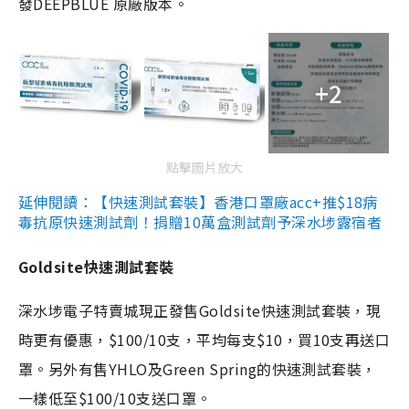
發DEEPBLUE 原廠版本。
+2
點擊圖片放大
延伸閱讀：【快速測試套裝】香港口罩廠acc+推$18病
毒抗原快速測試劑！捐贈10萬盒測試劑予深水埗露宿者
Goldsite快速測試套裝
深水埗電子特賣城現正發售Goldsite快速測試套裝，現
時更有優惠，$100/10支，平均每支$10，買10支再送口
罩。另外有售YHLO及Green Spring的快速測試套裝，
一樣低至$100/10支送口罩。