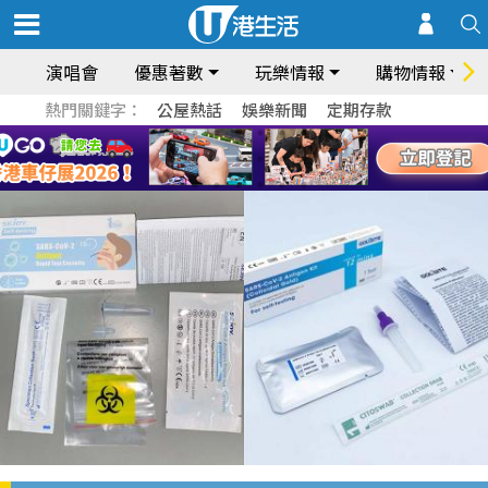
演唱會
優惠著數
玩樂情報
購物情報
熱門關鍵字：
公屋熱話
娛樂新聞
定期存款