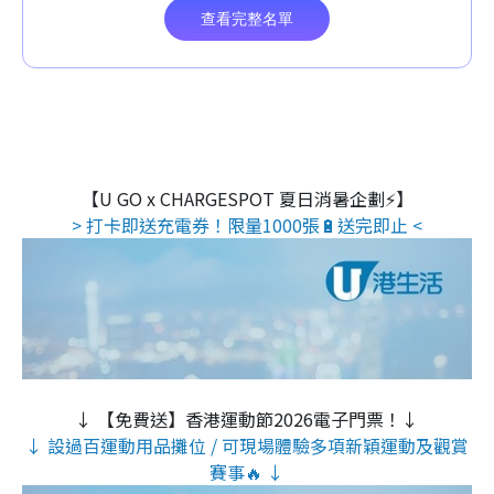
【U GO x CHARGESPOT 夏日消暑企劃⚡】
> 打卡即送充電券！限量1000張🔋送完即止 <
↓ 【免費送】香港運動節2026電子門票！↓
↓ 設過百運動用品攤位 / 可現場體驗多項新穎運動及觀賞
賽事🔥 ↓