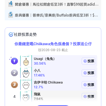
4
開倉優惠｜馬拉松開倉低至3折！直擊$99起買adidas／New Balance／Puma鞋款 STANLEY保溫杯劈價至$119起
5
廚具優惠｜普樂氏/意美廚/Buffalo廚具低至3折！$89起買煎鍋／炒鑊／個人鍋 同場小家電激減至$99起