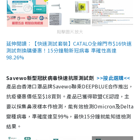
點擊圖片放大
延伸閱讀：【快速測試套裝】CATALO全線門市$16快速
測試劑換購優惠！15分鐘驗新冠病毒 準確性高達
98.26%
Savewo新型冠狀病毒快速抗原測試劑
>>按此選購<<
產品由香港口罩品牌Savewo聯乘DEEPBLUE合作推出，
抗疫優惠價低至$18買到。產品已獲得歐盟CE認證，主
要以採集鼻液樣本作檢測，能有效檢測Omicron及Delta
變種病毒，準確度達至99%，最快15分鐘就能知道檢測
結果。