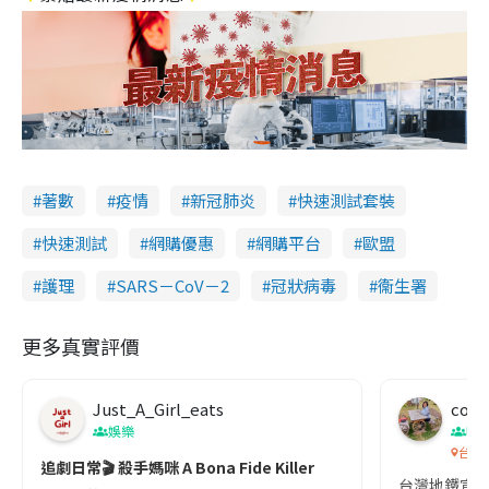
著數
疫情
新冠肺炎
快速測試套裝
快速測試
網購優惠
網購平台
歐盟
護理
SARS－CoV－2
冠狀病毒
衞生署
更多真實評價
Just_A_Girl_eats
co c
娛樂
吹
台灣
追劇日常🎬 殺手媽咪 A Bona Fide Killer
台灣地鐵宣