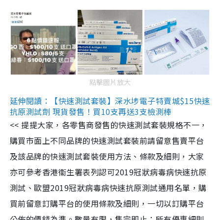
點擊圖片放大
延伸閱讀：【快速測試套裝】深水埗電子特賣城$15快速
抗原測試劑 現貨發售！買10支再送3支檢測棒
<< 提提大家，各零售商發售的快速測試套裝規格不一，
購買市面上不同品牌的快速測試套裝前請留意售賣平台
及該品牌的快速測試套裝使用方法、條款及細則，大家
亦可參考香港衞生署表列認可2019冠狀病毒病快速抗原
測試、歐盟2019冠狀病毒病快速抗原測試通用名單，購
買前留意訂購平台的使用條款及細則，一切以訂購平台
公佈的價錢為準。數量有限，售完即止；所有優惠細則