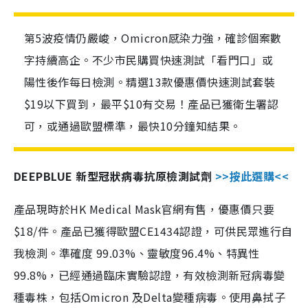
第5波疫情仍嚴峻，Omicron感染力強，確診個案數
字持續高企。不少市民購買快速測試「看門口」或
陽性後作每日檢測。精選13款優惠價快速測試套裝
$19以下買到，最平$10有交易！產品已獲衛生署認
可，或通過歐盟標準，最快10分鐘知結果。
DEEPBLUE 新型冠狀病毒抗原檢測試劑
>>按此選購<<
產品現時於HK Medical Mask官網有售，優惠價只要
$18/件。產品已獲得歐盟CE1434認證，可供民眾進行自
我檢測。準確度 99.03%、靈敏度96.4%、特異性
99.8%，已經通過臨床實驗認證，有效檢測新冠病毒變
種毒株，包括Omicron 及Delta變種病毒。使用鼻拭子