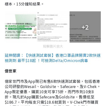
樣本，15分鐘知結果。
+2
點擊圖片放大
延伸閱讀：【快速測試套裝】香港口罩品牌開賣2款快速
檢測劑 最平$18起 ！可檢測Delta/Omicron病毒
億世家
億家世門市及App現已有售6款快速測試套裝，包括香港
公司研發的Wesail、Goldsite、Safecare、及V-Chek。
App限定優惠，購買10支可享75折，而門市則10支8
折。現凡於App購買Safecare及Goldsite，售價低至
$186.7，平均每支只需$18.6就買到。V-Chek門市購買