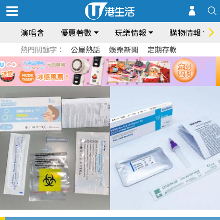
演唱會
優惠著數
玩樂情報
購物情報
熱門關鍵字：
公屋熱話
娛樂新聞
定期存款