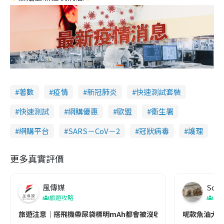
著數
疫情
新冠肺炎
快速測試套裝
快速測試
網購優惠
歐盟
衞生署
網購平台
SARS－CoV－2
冠狀病毒
護理
更多真實評價
風傳媒
Soul
旅遊攻略
生
旅遊注意｜搭飛機帶尿袋標明mAh都會被沒收😱出發前切記檢查「1
呢款魚油大家