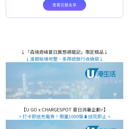
↓「森境奇緣夏日異想尋龍記」限定精品↓
↓漫遊秘境地墊、多用途旅行收納袋↓
【U GO x CHARGESPOT 夏日消暑企劃⚡】
> 打卡即送充電券！限量1000張🔋送完即止 <