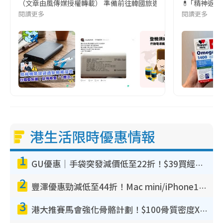
（文章由風傳媒授權轉載） 準備前往韓國旅遊的民眾，近期要特別留
💊 ｢精神返
閱讀更多
閱讀更多
港生活限時優惠情報
1
GU優惠｜手袋突發減價低至22折！$39買經典波士頓包/餃子袋！飾物同步減價$29起！
2
豐澤優惠勁減低至44折！Mac mini/iPhone17Pro大減價！廚房家電$220起
3
港大推賽馬會強化骨骼計劃！$100骨質密度X光檢查 完成免費運動訓練送超市禮券！附參加資格