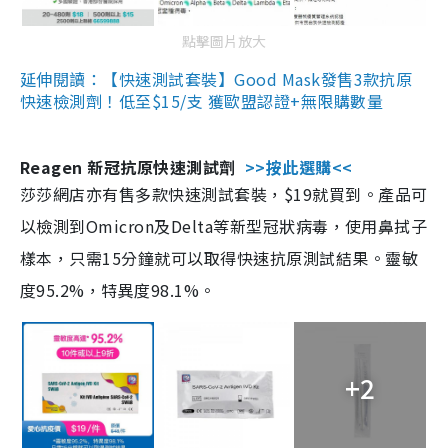
點擊圖片放大
延伸閱讀：【快速測試套裝】Good Mask發售3款抗原
快速檢測劑！低至$15/支 獲歐盟認證+無限購數量
Reagen 新冠抗原快速測試劑
>>按此選購<<
莎莎網店亦有售多款快速測試套裝，$19就買到。產品可
以檢測到Omicron及Delta等新型冠狀病毒，使用鼻拭子
樣本，只需15分鐘就可以取得快速抗原測試結果。靈敏
度95.2%，特異度98.1%。
+2