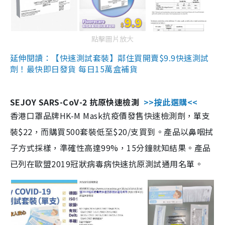
點擊圖片放大
延伸閱讀：【快速測試套裝】鄰住買開賣$9.9快速測試
劑！最快即日發貨 每日15萬盒補貨
SEJOY SARS-CoV-2 抗原快速檢測
>>按此選購<<
香港口罩品牌HK-M Mask抗疫價發售快速檢測劑，單支
裝$22，而購買500套裝低至$20/支買到。產品以鼻咽拭
子方式採樣，準確性高達99%，15分鐘就知結果。產品
已列在歐盟2019冠狀病毒病快速抗原測試通用名單。