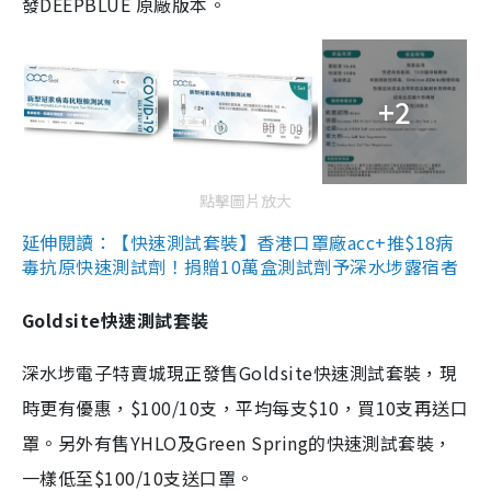
發DEEPBLUE 原廠版本。
+2
點擊圖片放大
延伸閱讀：【快速測試套裝】香港口罩廠acc+推$18病
毒抗原快速測試劑！捐贈10萬盒測試劑予深水埗露宿者
Goldsite快速測試套裝
深水埗電子特賣城現正發售Goldsite快速測試套裝，現
時更有優惠，$100/10支，平均每支$10，買10支再送口
罩。另外有售YHLO及Green Spring的快速測試套裝，
一樣低至$100/10支送口罩。