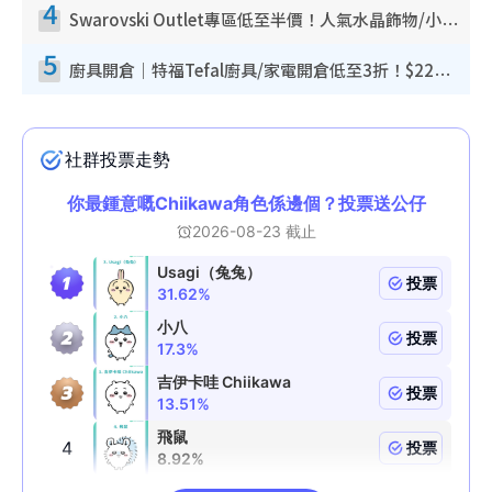
4
Swarovski Outlet專區低至半價！人氣水晶飾物/小擺設$138起！迪士尼款/水晶高跟鞋都有平
5
廚具開倉｜特福Tefal廚具/家電開倉低至3折！$220起買平底鍋/炒鑊/湯煲！電飯煲/吸塵機/燙斗$418起