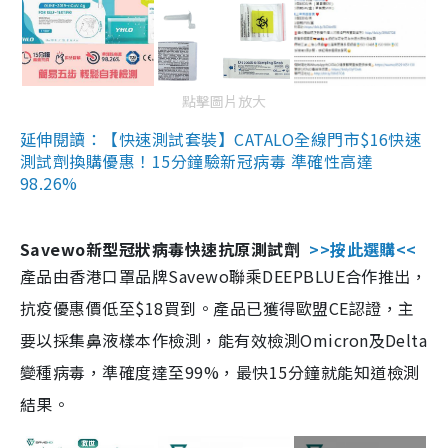
點擊圖片放大
延伸閱讀：【快速測試套裝】CATALO全線門市$16快速
測試劑換購優惠！15分鐘驗新冠病毒 準確性高達
98.26%
Savewo新型冠狀病毒快速抗原測試劑
>>按此選購<<
產品由香港口罩品牌Savewo聯乘DEEPBLUE合作推出，
抗疫優惠價低至$18買到。產品已獲得歐盟CE認證，主
要以採集鼻液樣本作檢測，能有效檢測Omicron及Delta
變種病毒，準確度達至99%，最快15分鐘就能知道檢測
結果。