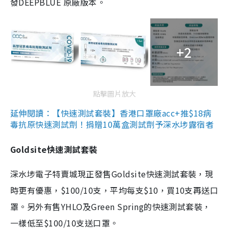
發DEEPBLUE 原廠版本。
+2
點擊圖片放大
延伸閱讀：【快速測試套裝】香港口罩廠acc+推$18病
毒抗原快速測試劑！捐贈10萬盒測試劑予深水埗露宿者
Goldsite快速測試套裝
深水埗電子特賣城現正發售Goldsite快速測試套裝，現
時更有優惠，$100/10支，平均每支$10，買10支再送口
罩。另外有售YHLO及Green Spring的快速測試套裝，
一樣低至$100/10支送口罩。