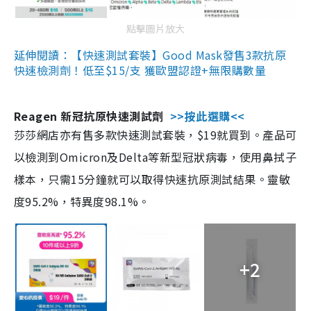
點擊圖片放大
延伸閱讀：【快速測試套裝】Good Mask發售3款抗原
快速檢測劑！低至$15/支 獲歐盟認證+無限購數量
Reagen 新冠抗原快速測試劑
>>按此選購<<
莎莎網店亦有售多款快速測試套裝，$19就買到。產品可
以檢測到Omicron及Delta等新型冠狀病毒，使用鼻拭子
樣本，只需15分鐘就可以取得快速抗原測試結果。靈敏
度95.2%，特異度98.1%。
+2