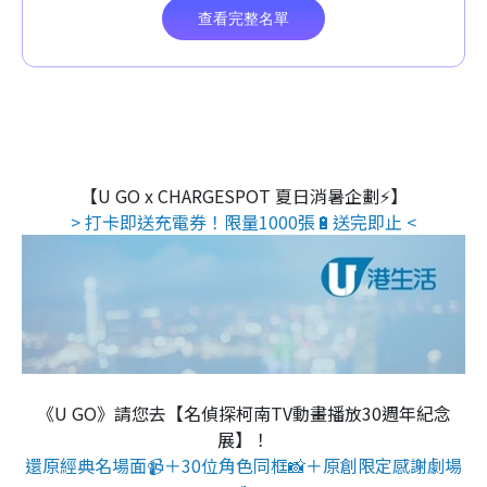
【U GO x CHARGESPOT 夏日消暑企劃⚡】
> 打卡即送充電券！限量1000張🔋送完即止 <
《U GO》請您去【名偵探柯南TV動畫播放30週年紀念
展】！
還原經典名場面📹＋30位角色同框📸＋原創限定感謝劇場