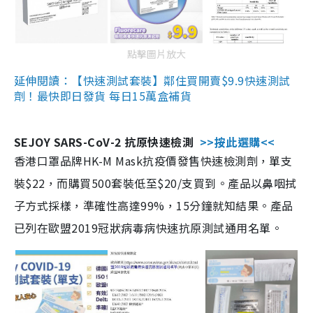
點擊圖片放大
延伸閱讀：【快速測試套裝】鄰住買開賣$9.9快速測試
劑！最快即日發貨 每日15萬盒補貨
SEJOY SARS-CoV-2 抗原快速檢測
>>按此選購<<
香港口罩品牌HK-M Mask抗疫價發售快速檢測劑，單支
裝$22，而購買500套裝低至$20/支買到。產品以鼻咽拭
子方式採樣，準確性高達99%，15分鐘就知結果。產品
已列在歐盟2019冠狀病毒病快速抗原測試通用名單。