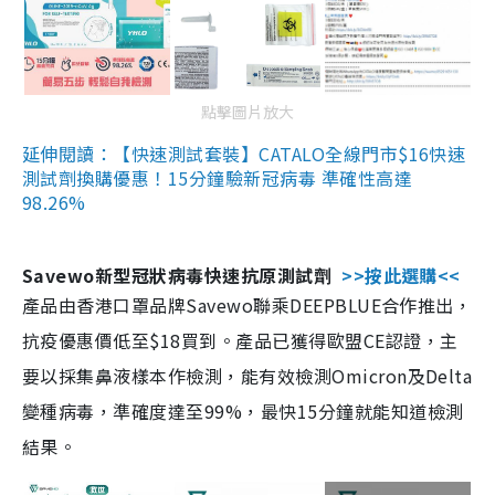
點擊圖片放大
延伸閱讀：【快速測試套裝】CATALO全線門市$16快速
測試劑換購優惠！15分鐘驗新冠病毒 準確性高達
98.26%
Savewo新型冠狀病毒快速抗原測試劑
>>按此選購<<
產品由香港口罩品牌Savewo聯乘DEEPBLUE合作推出，
抗疫優惠價低至$18買到。產品已獲得歐盟CE認證，主
要以採集鼻液樣本作檢測，能有效檢測Omicron及Delta
變種病毒，準確度達至99%，最快15分鐘就能知道檢測
結果。