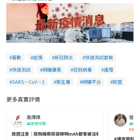
著數
疫情
新冠肺炎
快速測試套裝
快速測試
網購優惠
冠狀病毒
護理
SARS－CoV－2
衞生署
網購平台
歐盟
更多真實評價
風傳媒
營養教
旅遊攻略
生
香港
旅遊注意｜搭飛機帶尿袋標明mAh都會被沒收😱出發前切記檢查「1
#連皮帶籽都