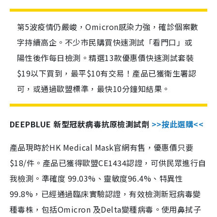
第5波疫情仍嚴峻，Omicron感染力強，確診個案數
字持續高企。不少市民購買快速測試「看門口」或
陽性後作每日檢測。精選13款優惠價快速測試套裝
$19以下買到，最平$10有交易！產品已獲衛生署認
可，或通過歐盟標準，最快10分鐘知結果。
DEEPBLUE 新型冠狀病毒抗原檢測試劑
>>按此選購<<
產品現時於HK Medical Mask官網有售，優惠價只要
$18/件。產品已獲得歐盟CE1434認證，可供民眾進行自
我檢測。準確度 99.03%、靈敏度96.4%、特異性
99.8%，已經通過臨床實驗認證，有效檢測新冠病毒變
種毒株，包括Omicron 及Delta變種病毒。使用鼻拭子