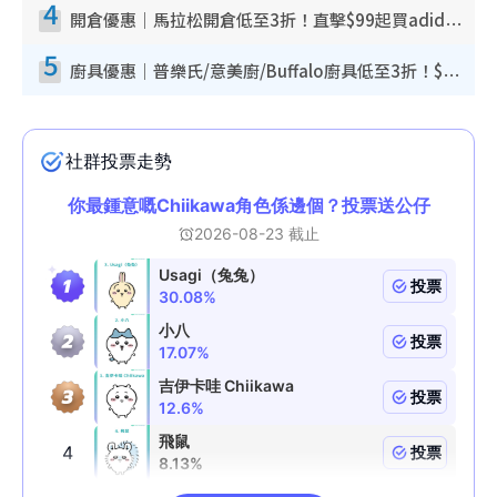
4
開倉優惠｜馬拉松開倉低至3折！直擊$99起買adidas／New Balance／Puma鞋款 STANLEY保溫杯劈價至$119起
5
廚具優惠｜普樂氏/意美廚/Buffalo廚具低至3折！$89起買煎鍋／炒鑊／個人鍋 同場小家電激減至$99起