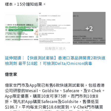
樣本，15分鐘知結果。
+2
點擊圖片放大
延伸閱讀：【快速測試套裝】香港口罩品牌開賣2款快速
檢測劑 最平$18起 ！可檢測Delta/Omicron病毒
億世家
億家世門市及App現已有售6款快速測試套裝，包括香港
公司研發的Wesail、Goldsite、Safecare、及V-Chek。
App限定優惠，購買10支可享75折，而門市則10支8
折。現凡於App購買Safecare及Goldsite，售價低至
$186.7，平均每支只需$18.6就買到。V-Chek門市購買