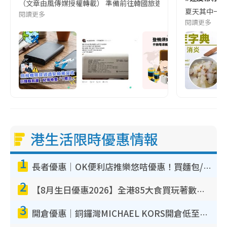
（文章由風傳媒授權轉載） 準備前往韓國旅遊的民眾，近期要特別留
夏天其中一種時
閱讀更多
閱讀更多
港生活限時優惠情報
1
長者優惠｜OK便利店推樂悠咭優惠！買麵包/牛奶/保健品拍卡即減
2
【8月生日優惠2026】全港85大食買玩著數攻略 自助餐/火鍋放題同行免費＋誠品/DONKI送現金券
3
開倉優惠｜銅鑼灣MICHAEL KORS開倉低至17折！直擊$500起買手袋/銀包/鞋款 必買經典Jet Set系列