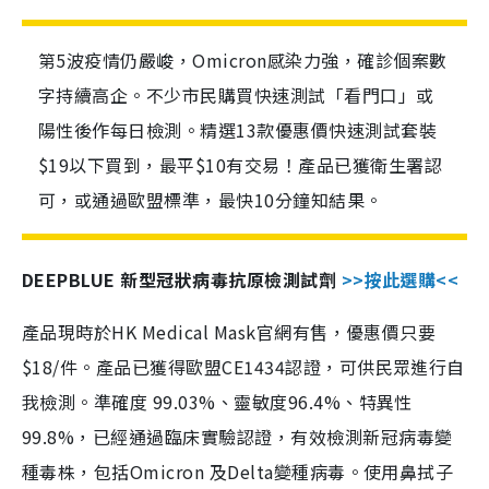
第5波疫情仍嚴峻，Omicron感染力強，確診個案數
字持續高企。不少市民購買快速測試「看門口」或
陽性後作每日檢測。精選13款優惠價快速測試套裝
$19以下買到，最平$10有交易！產品已獲衛生署認
可，或通過歐盟標準，最快10分鐘知結果。
DEEPBLUE 新型冠狀病毒抗原檢測試劑
>>按此選購<<
產品現時於HK Medical Mask官網有售，優惠價只要
$18/件。產品已獲得歐盟CE1434認證，可供民眾進行自
我檢測。準確度 99.03%、靈敏度96.4%、特異性
99.8%，已經通過臨床實驗認證，有效檢測新冠病毒變
種毒株，包括Omicron 及Delta變種病毒。使用鼻拭子