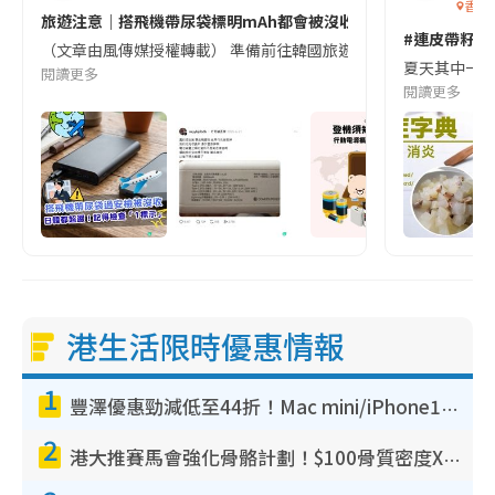
香港
旅遊注意｜搭飛機帶尿袋標明mAh都會被沒收😱出發前切記檢查「1
#連皮帶籽都
（文章由風傳媒授權轉載） 準備前往韓國旅遊的民眾，近期要特別留
夏天其中一種時
閱讀更多
閱讀更多
港生活限時優惠情報
1
豐澤優惠勁減低至44折！Mac mini/iPhone17Pro大減價！廚房家電$220起
2
港大推賽馬會強化骨骼計劃！$100骨質密度X光檢查 完成免費運動訓練送超市禮券！附參加資格