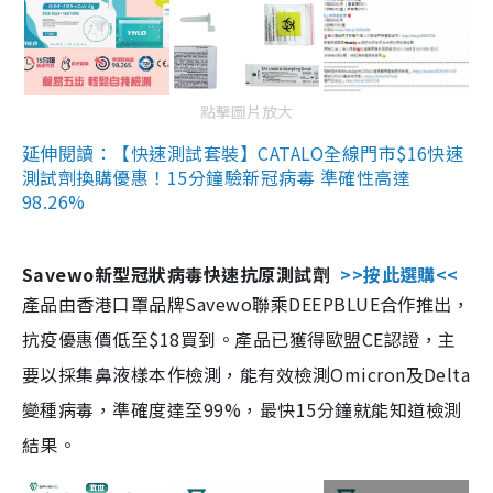
點擊圖片放大
延伸閱讀：【快速測試套裝】CATALO全線門市$16快速
測試劑換購優惠！15分鐘驗新冠病毒 準確性高達
98.26%
Savewo新型冠狀病毒快速抗原測試劑
>>按此選購<<
產品由香港口罩品牌Savewo聯乘DEEPBLUE合作推出，
抗疫優惠價低至$18買到。產品已獲得歐盟CE認證，主
要以採集鼻液樣本作檢測，能有效檢測Omicron及Delta
變種病毒，準確度達至99%，最快15分鐘就能知道檢測
結果。