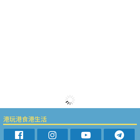
港玩港食港生活