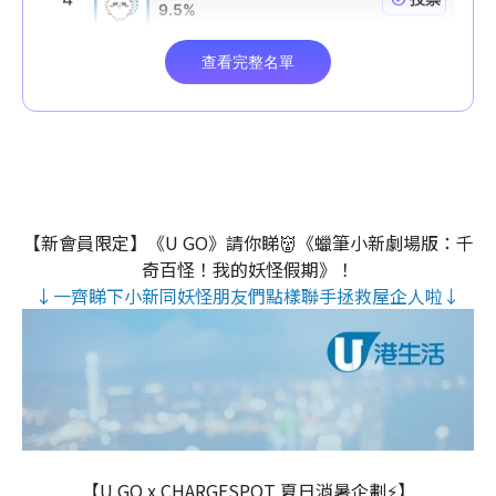
【新會員限定】《U GO》請你睇👹《蠟筆小新劇場版：千
奇百怪！我的妖怪假期》！
↓一齊睇下小新同妖怪朋友們點樣聯手拯救屋企人啦↓
【U GO x CHARGESPOT 夏日消暑企劃⚡】