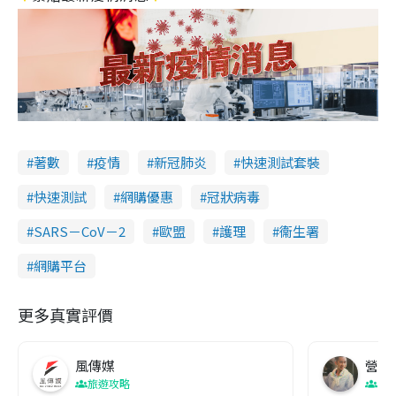
著數
疫情
新冠肺炎
快速測試套裝
快速測試
網購優惠
冠狀病毒
SARS－CoV－2
歐盟
護理
衞生署
網購平台
更多真實評價
風傳媒
營養教
旅遊攻略
生