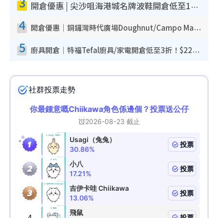
3
開倉優惠 | 尖沙咀海港城名牌波鞋開倉低至1折！On鞋$899起／Joy&Peace鞋履$98起
4
開倉優惠｜銅鑼灣時代廣場Doughnut/Campo Marzio開倉低至1折！背囊、書包、手袋劈價$200起
5
廚具開倉｜特福Tefal廚具/家電開倉低至3折！$220起買平底鍋/炒鑊/湯煲！電飯煲/吸塵機/燙斗$418起