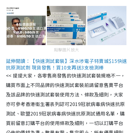
點擊圖片放大
延伸閱讀：【快速測試套裝】深水埗電子特賣城$15快速
抗原測試劑 現貨發售！買10支再送3支檢測棒
<< 提提大家，各零售商發售的快速測試套裝規格不一，
購買市面上不同品牌的快速測試套裝前請留意售賣平台
及該品牌的快速測試套裝使用方法、條款及細則，大家
亦可參考香港衞生署表列認可2019冠狀病毒病快速抗原
測試、歐盟2019冠狀病毒病快速抗原測試通用名單，購
買前留意訂購平台的使用條款及細則，一切以訂購平台
公佈的價錢為準。數量有限，售完即止；所有優惠細則