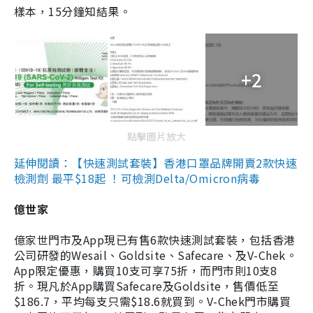
樣本，15分鐘知結果。
+2
點擊圖片放大
延伸閱讀：【快速測試套裝】香港口罩品牌開賣2款快速
檢測劑 最平$18起 ！可檢測Delta/Omicron病毒
億世家
億家世門市及App現已有售6款快速測試套裝，包括香港
公司研發的Wesail、Goldsite、Safecare、及V-Chek。
App限定優惠，購買10支可享75折，而門市則10支8
折。現凡於App購買Safecare及Goldsite，售價低至
$186.7，平均每支只需$18.6就買到。V-Chek門市購買