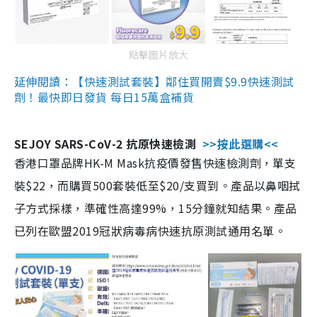
點擊圖片放大
延伸閱讀：【快速測試套裝】鄰住買開賣$9.9快速測試
劑！最快即日發貨 每日15萬盒補貨
SEJOY SARS-CoV-2 抗原快速檢測
>>按此選購<<
香港口罩品牌HK-M Mask抗疫價發售快速檢測劑，單支
裝$22，而購買500套裝低至$20/支買到。產品以鼻咽拭
子方式採樣，準確性高達99%，15分鐘就知結果。產品
已列在歐盟2019冠狀病毒病快速抗原測試通用名單。