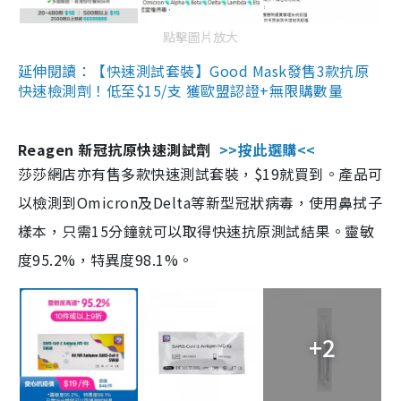
點擊圖片放大
延伸閱讀：【快速測試套裝】Good Mask發售3款抗原
快速檢測劑！低至$15/支 獲歐盟認證+無限購數量
Reagen 新冠抗原快速測試劑
>>按此選購<<
莎莎網店亦有售多款快速測試套裝，$19就買到。產品可
以檢測到Omicron及Delta等新型冠狀病毒，使用鼻拭子
樣本，只需15分鐘就可以取得快速抗原測試結果。靈敏
度95.2%，特異度98.1%。
+2