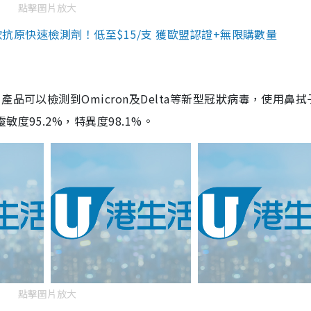
點擊圖片放大
3款抗原快速檢測劑！低至$15/支 獲歐盟認證+無限購數量
品可以檢測到Omicron及Delta等新型冠狀病毒，使用鼻拭
度95.2%，特異度98.1%。
點擊圖片放大