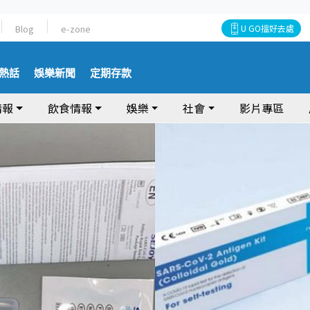
Blog
e-zone
U GO搵好去處
熱話
娛樂新聞
定期存款
情報
飲食情報
娛樂
社會
影片專區