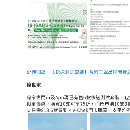
延伸閱讀：【快速測試套裝】香港口罩品牌開賣2款快速
億世家
億家世門市及App現已有售6款快速測試套裝，包括香港公司
限定優惠，購買10支可享75折，而門市則10支8折。現
支只需$18.6就買到。V-Chek門市購買一支平