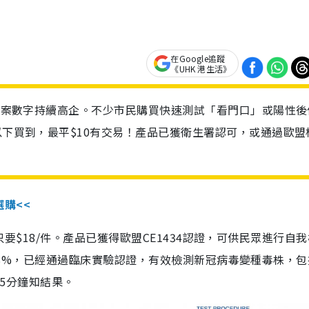
在Google追蹤
《UHK 港生活》
診個案數字持續高企。不少市民購買快速測試「看門口」或陽性後
以下買到，最平$10有交易！產品已獲衛生署認可，或通過歐盟
選購<<
惠價只要$18/件。產品已獲得歐盟CE1434認證，可供民眾進行自
性99.8%，已經通過臨床實驗認證，有效檢測新冠病毒變種毒株，
，15分鐘知結果。