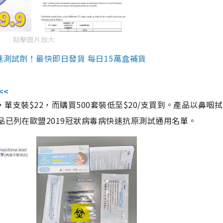
點擊圖片放大
速測試劑！最快即日發貨 每日15萬盒補貨
<<
，單支裝$22，而購買500套裝低至$20/支買到。產品以鼻咽
品已列在歐盟2019冠狀病毒病快速抗原測試通用名單。