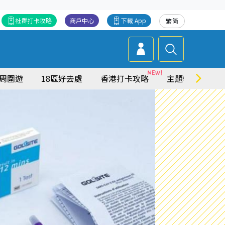
社群打卡攻略
商戶中心
下載 App
繁
简
周圍遊
18區好去處
香港打卡攻略
主題特集