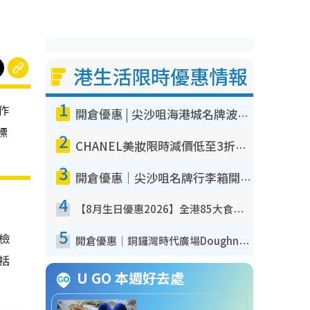
港生活限時優惠情報
1
作
開倉優惠 | 尖沙咀海港城名牌波鞋開倉低至1折！On鞋$899起／Joy&Peace鞋履$98起
標
2
CHANEL美妝限時減價低至3折！人氣粉底/唇膏/精華液低至$275！COCO香水都有平
3
開倉優惠｜尖沙咀名牌行李箱開倉低至4折！一連5日 American Tourister/ace./Hallmark $200起！
4
【8月生日優惠2026】全港85大食買玩著數攻略 自助餐/火鍋放題同行免費＋誠品/DONKI送現金券
5
我檢
開倉優惠｜銅鑼灣時代廣場Doughnut/Campo Marzio開倉低至1折！背囊、書包、手袋劈價$200起
包括
U GO 本週好去處