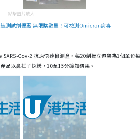
點擊圖片放大
測試劑優惠 無限購數量！可檢測Omicron病毒
are SARS-Cov-2 抗原快速檢測盒，每20劑獨立包裝為1個單位
5。產品以鼻拭子採樣，10至15分鐘知結果。