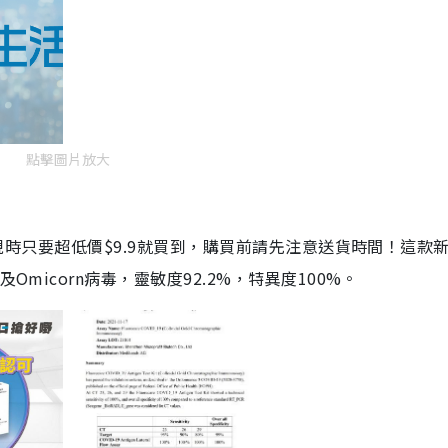
點擊圖片放大
劑，現時只要超低價$9.9就買到，購買前請先注意送貨時間！這款
Omicorn病毒，靈敏度92.2%，特異度100%。