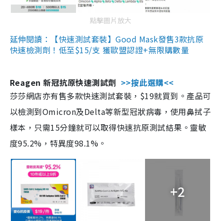
點擊圖片放大
延伸閱讀：【快速測試套裝】Good Mask發售3款抗原
快速檢測劑！低至$15/支 獲歐盟認證+無限購數量
Reagen 新冠抗原快速測試劑
>>按此選購<<
莎莎網店亦有售多款快速測試套裝，$19就買到。產品可
以檢測到Omicron及Delta等新型冠狀病毒，使用鼻拭子
樣本，只需15分鐘就可以取得快速抗原測試結果。靈敏
度95.2%，特異度98.1%。
+2