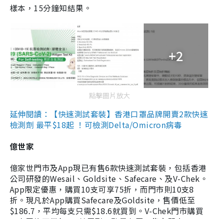
樣本，15分鐘知結果。
+2
點擊圖片放大
延伸閱讀：【快速測試套裝】香港口罩品牌開賣2款快速
檢測劑 最平$18起 ！可檢測Delta/Omicron病毒
億世家
億家世門市及App現已有售6款快速測試套裝，包括香港
公司研發的Wesail、Goldsite、Safecare、及V-Chek。
App限定優惠，購買10支可享75折，而門市則10支8
折。現凡於App購買Safecare及Goldsite，售價低至
$186.7，平均每支只需$18.6就買到。V-Chek門市購買