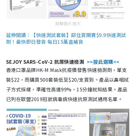
點擊圖片放大
延伸閱讀：【快速測試套裝】鄰住買開賣$9.9快速測試
劑！最快即日發貨 每日15萬盒補貨
SEJOY SARS-CoV-2 抗原快速檢測
>>按此選購<<
香港口罩品牌HK-M Mask抗疫價發售快速檢測劑，單支
裝$22，而購買500套裝低至$20/支買到。產品以鼻咽拭
子方式採樣，準確性高達99%，15分鐘就知結果。產品
已列在歐盟2019冠狀病毒病快速抗原測試通用名單。