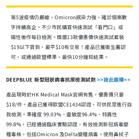
第5波疫情仍嚴峻，Omicron感染力強，確診個案數
字持續高企。不少市民購買快速測試「看門口」或
陽性後作每日檢測。精選13款優惠價快速測試套裝
$19以下買到，最平$10有交易！產品已獲衛生署認
可，或通過歐盟標準，最快10分鐘知結果。
DEEPBLUE 新型冠狀病毒抗原檢測試劑
>>按此選購<<
產品現時於HK Medical Mask官網有售，優惠價只要
$18/件。產品已獲得歐盟CE1434認證，可供民眾進行自
我檢測。準確度 99.03%、靈敏度96.4%、特異性
99.8%，已經通過臨床實驗認證，有效檢測新冠病毒變
種毒株，包括Omicron 及Delta變種病毒。使用鼻拭子