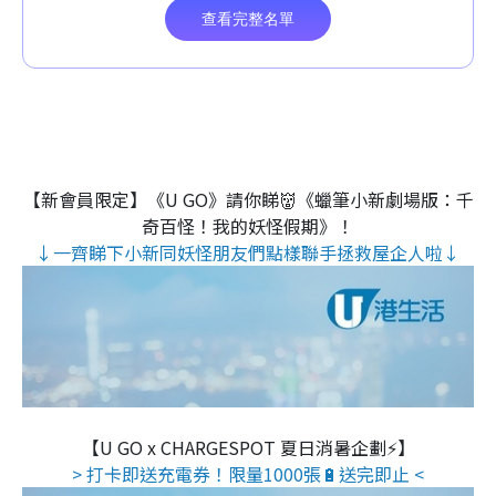
【新會員限定】《U GO》請你睇👹《蠟筆小新劇場版：千
奇百怪！我的妖怪假期》！
↓一齊睇下小新同妖怪朋友們點樣聯手拯救屋企人啦↓
【U GO x CHARGESPOT 夏日消暑企劃⚡】
> 打卡即送充電券！限量1000張🔋送完即止 <