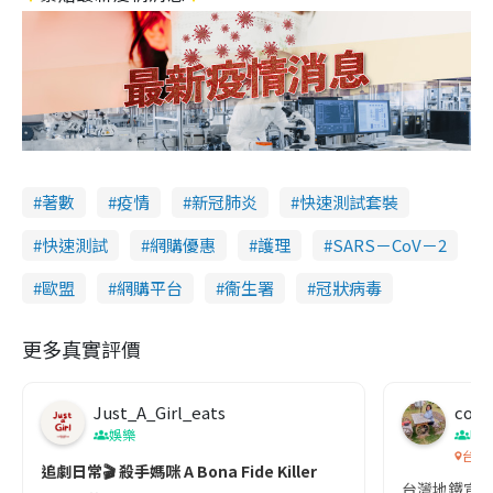
著數
疫情
新冠肺炎
快速測試套裝
快速測試
網購優惠
護理
SARS－CoV－2
歐盟
網購平台
衞生署
冠狀病毒
更多真實評價
Just_A_Girl_eats
co c
娛樂
吹
台灣
追劇日常🎬 殺手媽咪 A Bona Fide Killer
台灣地鐵宣