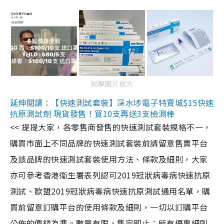
點擊圖片放大
延伸閱讀：【快速測試套裝】深水埗電子特賣城$15快速
抗原測試劑 現貨發售！買10支再送3支檢測棒
<< 提提大家，各零售商發售的快速測試套裝規格不一，
購買市面上不同品牌的快速測試套裝前請留意售賣平台
及該品牌的快速測試套裝使用方法、條款及細則，大家
亦可參考香港衞生署表列認可2019冠狀病毒病快速抗原
測試、歐盟2019冠狀病毒病快速抗原測試通用名單，購
買前留意訂購平台的使用條款及細則，一切以訂購平台
公佈的價錢為準。數量有限，售完即止；所有優惠細則