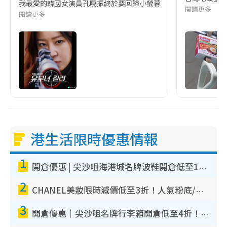
我最愛的韓國女演員孔曉振終於要回歸小螢幕啦!這次的劇本改編自同名
閱讀更多
閱讀更多
港生活限時優惠情報
1
開倉優惠 | 尖沙咀海港城名牌波鞋開倉低至1折！On鞋$899起／Joy&Peace鞋履$98起
2
CHANEL美妝限時減價低至3折！人氣粉底/唇膏/精華液低至$275！COCO香水都有平
3
開倉優惠｜尖沙咀名牌行李箱開倉低至4折！一連5日 American Tourister/ace./Hallmark $200起！