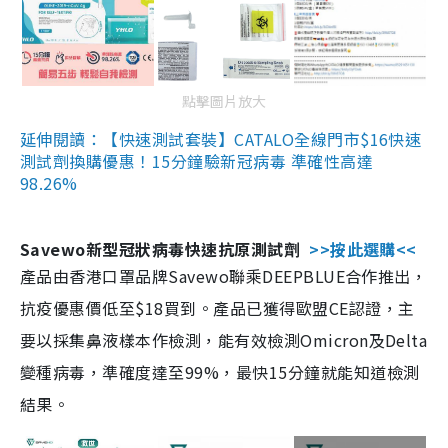
點擊圖片放大
延伸閱讀：【快速測試套裝】CATALO全線門市$16快速
測試劑換購優惠！15分鐘驗新冠病毒 準確性高達
98.26%
Savewo新型冠狀病毒快速抗原測試劑
>>按此選購<<
產品由香港口罩品牌Savewo聯乘DEEPBLUE合作推出，
抗疫優惠價低至$18買到。產品已獲得歐盟CE認證，主
要以採集鼻液樣本作檢測，能有效檢測Omicron及Delta
變種病毒，準確度達至99%，最快15分鐘就能知道檢測
結果。