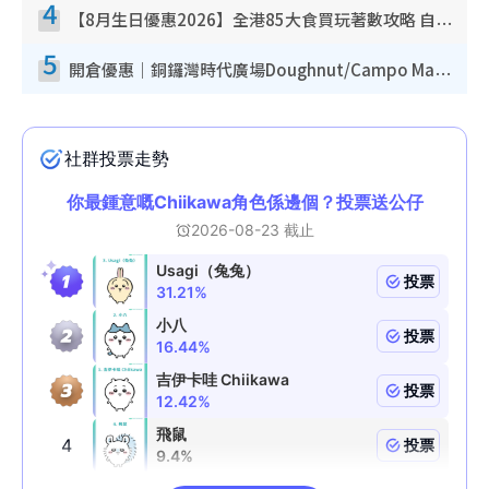
4
【8月生日優惠2026】全港85大食買玩著數攻略 自助餐/火鍋放題同行免費＋誠品/DONKI送現金券
5
開倉優惠｜銅鑼灣時代廣場Doughnut/Campo Marzio開倉低至1折！背囊、書包、手袋劈價$200起