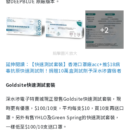
發DEEPBLUE 原廠版本。
+2
點擊圖片放大
延伸閱讀：【快速測試套裝】香港口罩廠acc+推$18病
毒抗原快速測試劑！捐贈10萬盒測試劑予深水埗露宿者
Goldsite快速測試套裝
深水埗電子特賣城現正發售Goldsite快速測試套裝，現
時更有優惠，$100/10支，平均每支$10，買10支再送口
罩。另外有售YHLO及Green Spring的快速測試套裝，
一樣低至$100/10支送口罩。