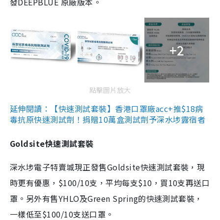
發DEEPBLUE 原廠版本。
+2
點擊圖片放大
延伸閱讀：【快速測試套裝】香港口罩廠acc+推$18病
毒抗原快速測試劑！捐贈10萬盒測試劑予深水埗露宿者
Goldsite快速測試套裝
深水埗電子特賣城現正發售Goldsite快速測試套裝，現
時更有優惠，$100/10支，平均每支$10，買10支再送口
罩。另外有售YHLO及Green Spring的快速測試套裝，
一樣低至$100/10支送口罩。