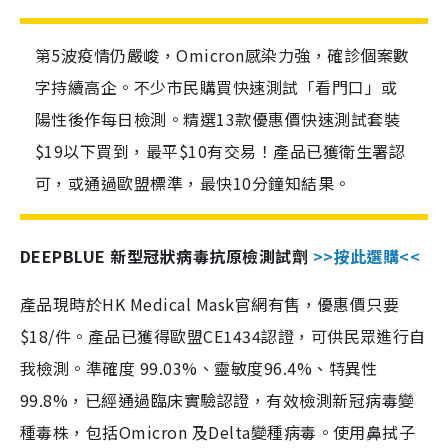
第5波疫情仍嚴峻，Omicron感染力強，確診個案數
字持續高企。不少市民購買快速測試「看門口」或
陽性後作每日檢測。精選13款優惠價快速測試套裝
$19以下買到，最平$10有交易！產品已獲衛生署認
可，或通過歐盟標準，最快10分鐘知結果。
DEEPBLUE 新型冠狀病毒抗原檢測試劑
>>按此選購<<
產品現時於HK Medical Mask官網有售，優惠價只要
$18/件。產品已獲得歐盟CE1434認證，可供民眾進行自
我檢測。準確度 99.03%、靈敏度96.4%、特異性
99.8%，已經通過臨床實驗認證，有效檢測新冠病毒變
種毒株，包括Omicron 及Delta變種病毒。使用鼻拭子