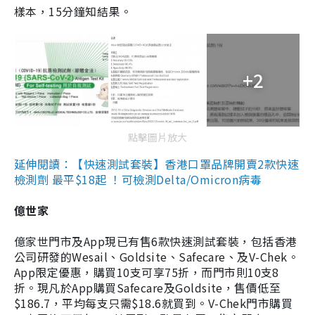
樣本，15分鐘知結果。
+2
點擊圖片放大
延伸閱讀：【快速測試套裝】香港口罩品牌開賣2款快速
檢測劑 最平$18起 ！可檢測Delta/Omicron病毒
億世家
億家世門市及App現已有售6款快速測試套裝，包括香港
公司研發的Wesail、Goldsite、Safecare、及V-Chek。
App限定優惠，購買10支可享75折，而門市則10支8
折。現凡於App購買Safecare及Goldsite，售價低至
$186.7，平均每支只需$18.6就買到。V-Chek門市購買