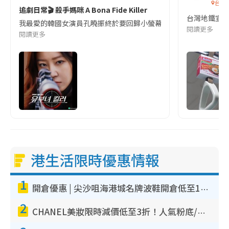
台灣
追劇日常🎬 殺手媽咪 A Bona Fide Killer
台灣地鐵宣
我最愛的韓國女演員孔曉振終於要回歸小螢幕啦!這次的劇本改編自同名
閱讀更多
閱讀更多
港生活限時優惠情報
1
開倉優惠 | 尖沙咀海港城名牌波鞋開倉低至1折！On鞋$899起／Joy&Peace鞋履$98起
2
CHANEL美妝限時減價低至3折！人氣粉底/唇膏/精華液低至$275！COCO香水都有平