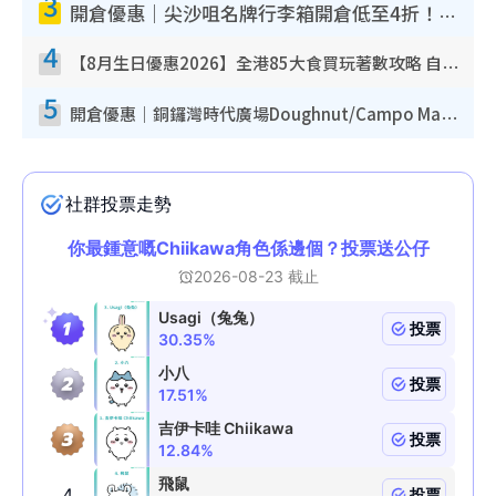
3
開倉優惠｜尖沙咀名牌行李箱開倉低至4折！一連5日 American Tourister/ace./Hallmark $200起！
4
【8月生日優惠2026】全港85大食買玩著數攻略 自助餐/火鍋放題同行免費＋誠品/DONKI送現金券
5
開倉優惠｜銅鑼灣時代廣場Doughnut/Campo Marzio開倉低至1折！背囊、書包、手袋劈價$200起