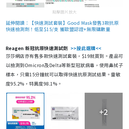
點擊圖片放大
延伸閱讀：【快速測試套裝】Good Mask發售3款抗原
快速檢測劑！低至$15/支 獲歐盟認證+無限購數量
Reagen 新冠抗原快速測試劑
>>按此選購<<
莎莎網店亦有售多款快速測試套裝，$19就買到。產品可
以檢測到Omicron及Delta等新型冠狀病毒，使用鼻拭子
樣本，只需15分鐘就可以取得快速抗原測試結果。靈敏
度95.2%，特異度98.1%。
+2