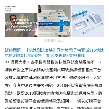
點擊圖片放大
延伸閱讀：【快速測試套裝】深水埗電子特賣城$15快速
抗原測試劑 現貨發售！買10支再送3支檢測棒
<< 提提大家，各零售商發售的快速測試套裝規格不一，
購買市面上不同品牌的快速測試套裝前請留意售賣平台
及該品牌的快速測試套裝使用方法、條款及細則，大家
亦可參考香港衞生署表列認可2019冠狀病毒病快速抗原
測試、歐盟2019冠狀病毒病快速抗原測試通用名單，購
買前留意訂購平台的使用條款及細則，一切以訂購平台
公佈的價錢為準。數量有限，售完即止；所有優惠細則