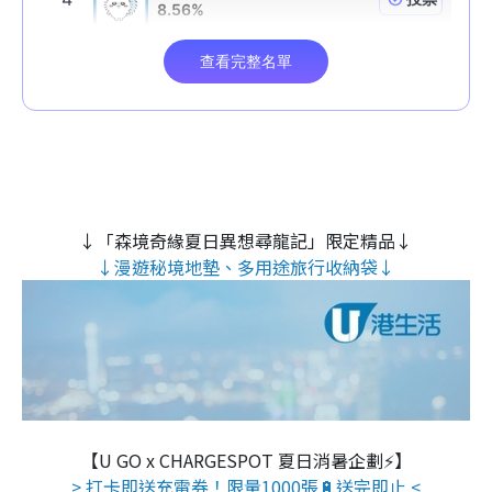
↓「森境奇緣夏日異想尋龍記」限定精品↓
↓漫遊秘境地墊、多用途旅行收納袋↓
【U GO x CHARGESPOT 夏日消暑企劃⚡】
> 打卡即送充電券！限量1000張🔋送完即止 <