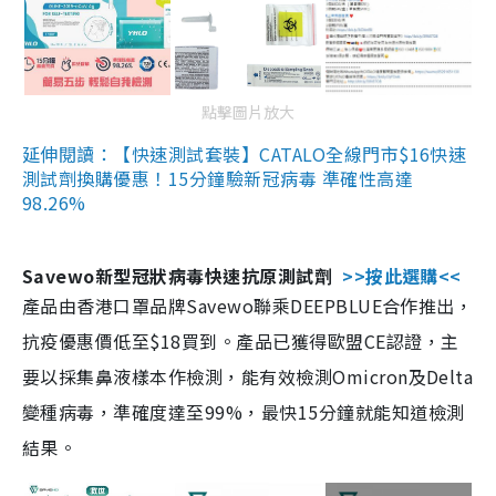
點擊圖片放大
延伸閱讀：【快速測試套裝】CATALO全線門市$16快速
測試劑換購優惠！15分鐘驗新冠病毒 準確性高達
98.26%
Savewo新型冠狀病毒快速抗原測試劑
>>按此選購<<
產品由香港口罩品牌Savewo聯乘DEEPBLUE合作推出，
抗疫優惠價低至$18買到。產品已獲得歐盟CE認證，主
要以採集鼻液樣本作檢測，能有效檢測Omicron及Delta
變種病毒，準確度達至99%，最快15分鐘就能知道檢測
結果。