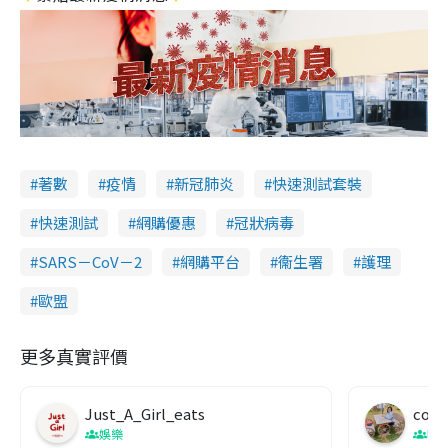
著數
疫情
新冠肺炎
快速測試套裝
快速測試
網購優惠
冠狀病毒
SARS－CoV－2
網購平台
衞生署
護理
歐盟
更多真實評價
Just_A_Girl_eats
co c
娛樂
吹