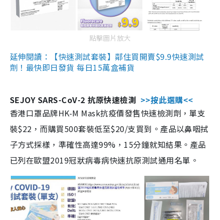
點擊圖片放大
延伸閱讀：【快速測試套裝】鄰住買開賣$9.9快速測試
劑！最快即日發貨 每日15萬盒補貨
SEJOY SARS-CoV-2 抗原快速檢測
>>按此選購<<
香港口罩品牌HK-M Mask抗疫價發售快速檢測劑，單支
裝$22，而購買500套裝低至$20/支買到。產品以鼻咽拭
子方式採樣，準確性高達99%，15分鐘就知結果。產品
已列在歐盟2019冠狀病毒病快速抗原測試通用名單。