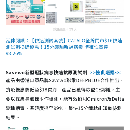
點擊圖片放大
延伸閱讀：【快速測試套裝】CATALO全線門市$16快速
測試劑換購優惠！15分鐘驗新冠病毒 準確性高達
98.26%
Savewo新型冠狀病毒快速抗原測試劑
>>按此選購<<
產品由香港口罩品牌Savewo聯乘DEEPBLUE合作推出，
抗疫優惠價低至$18買到。產品已獲得歐盟CE認證，主
要以採集鼻液樣本作檢測，能有效檢測Omicron及Delta
變種病毒，準確度達至99%，最快15分鐘就能知道檢測
結果。