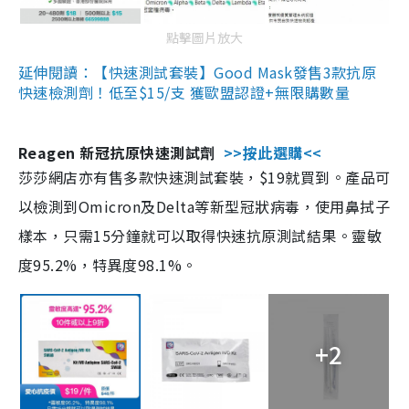
點擊圖片放大
延伸閱讀：【快速測試套裝】Good Mask發售3款抗原
快速檢測劑！低至$15/支 獲歐盟認證+無限購數量
Reagen 新冠抗原快速測試劑
>>按此選購<<
莎莎網店亦有售多款快速測試套裝，$19就買到。產品可
以檢測到Omicron及Delta等新型冠狀病毒，使用鼻拭子
樣本，只需15分鐘就可以取得快速抗原測試結果。靈敏
度95.2%，特異度98.1%。
+2