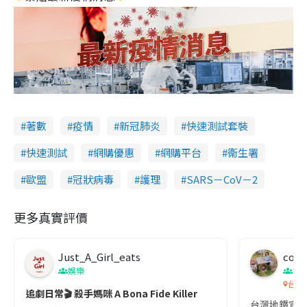
著數
疫情
新冠肺炎
快速測試套裝
快速測試
網購優惠
網購平台
衞生署
歐盟
冠狀病毒
護理
SARS－CoV－2
更多真實評價
Just_A_Girl_eats
co c
娛樂
吹
台灣
追劇日常🎬 殺手媽咪 A Bona Fide Killer
台灣地鐵宣