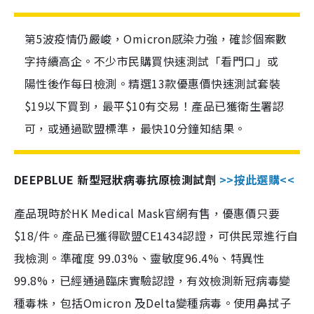
第5波疫情仍嚴峻，Omicron感染力強，確診個案數
字持續高企。不少市民購買快速測試「看門口」或
陽性後作每日檢測。精選13款優惠價快速測試套裝
$19以下買到，最平$10有交易！產品已獲衛生署認
可，或通過歐盟標準，最快10分鐘知結果。
DEEPBLUE 新型冠狀病毒抗原檢測試劑
>>按此選購<<
產品現時於HK Medical Mask官網有售，優惠價只要
$18/件。產品已獲得歐盟CE1434認證，可供民眾進行自
我檢測。準確度 99.03%、靈敏度96.4%、特異性
99.8%，已經通過臨床實驗認證，有效檢測新冠病毒變
種毒株，包括Omicron 及Delta變種病毒。使用鼻拭子