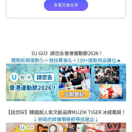
《U GO》請您去香港運動節2026！
體驗新興運動💦＋競技賽事💪＋100+運動用品攤位🔥
【送您🐯】韓國超人氣文創品牌MUZIK TIGER 冰感風扇！
↓將萌虎嘅慵懶療癒帶返屋企↓