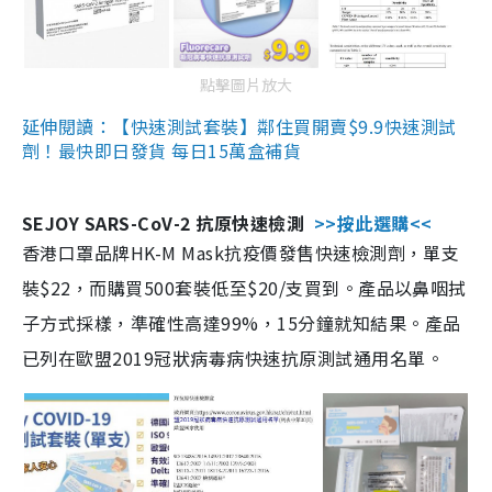
點擊圖片放大
延伸閱讀：【快速測試套裝】鄰住買開賣$9.9快速測試
劑！最快即日發貨 每日15萬盒補貨
SEJOY SARS-CoV-2 抗原快速檢測
>>按此選購<<
香港口罩品牌HK-M Mask抗疫價發售快速檢測劑，單支
裝$22，而購買500套裝低至$20/支買到。產品以鼻咽拭
子方式採樣，準確性高達99%，15分鐘就知結果。產品
已列在歐盟2019冠狀病毒病快速抗原測試通用名單。