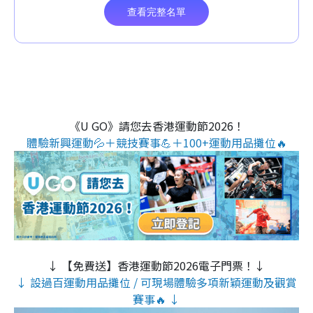
《U GO》請您去香港運動節2026！
體驗新興運動💦＋競技賽事💪＋100+運動用品攤位🔥
↓ 【免費送】香港運動節2026電子門票！↓
↓ 設過百運動用品攤位 / 可現場體驗多項新穎運動及觀賞
賽事🔥 ↓