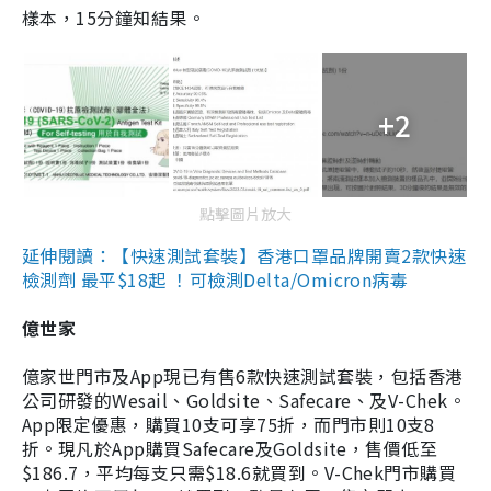
樣本，15分鐘知結果。
+2
點擊圖片放大
延伸閱讀：【快速測試套裝】香港口罩品牌開賣2款快速
檢測劑 最平$18起 ！可檢測Delta/Omicron病毒
億世家
億家世門市及App現已有售6款快速測試套裝，包括香港
公司研發的Wesail、Goldsite、Safecare、及V-Chek。
App限定優惠，購買10支可享75折，而門市則10支8
折。現凡於App購買Safecare及Goldsite，售價低至
$186.7，平均每支只需$18.6就買到。V-Chek門市購買