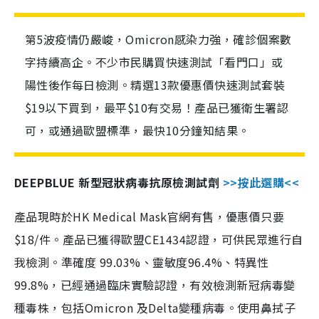
第5波疫情仍嚴峻，Omicron感染力強，確診個案數
字持續高企。不少市民購買快速測試「看門口」或
陽性後作每日檢測。精選13款優惠價快速測試套裝
$19以下買到，最平$10有交易！產品已獲衛生署認
可，或通過歐盟標準，最快10分鐘知結果。
DEEPBLUE 新型冠狀病毒抗原檢測試劑
>>按此選購<<
產品現時於HK Medical Mask官網有售，優惠價只要
$18/件。產品已獲得歐盟CE1434認證，可供民眾進行自
我檢測。準確度 99.03%、靈敏度96.4%、特異性
99.8%，已經通過臨床實驗認證，有效檢測新冠病毒變
種毒株，包括Omicron 及Delta變種病毒。使用鼻拭子