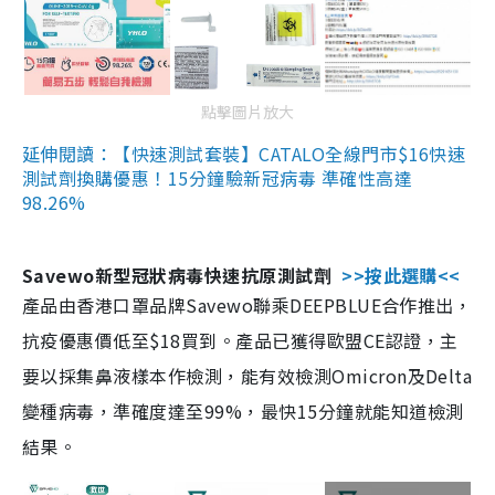
點擊圖片放大
延伸閱讀：【快速測試套裝】CATALO全線門市$16快速
測試劑換購優惠！15分鐘驗新冠病毒 準確性高達
98.26%
Savewo新型冠狀病毒快速抗原測試劑
>>按此選購<<
產品由香港口罩品牌Savewo聯乘DEEPBLUE合作推出，
抗疫優惠價低至$18買到。產品已獲得歐盟CE認證，主
要以採集鼻液樣本作檢測，能有效檢測Omicron及Delta
變種病毒，準確度達至99%，最快15分鐘就能知道檢測
結果。