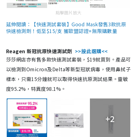
點擊圖片放大
延伸閱讀：【快速測試套裝】Good Mask發售3款抗原
快速檢測劑！低至$15/支 獲歐盟認證+無限購數量
Reagen 新冠抗原快速測試劑
>>按此選購<<
莎莎網店亦有售多款快速測試套裝，$19就買到。產品可
以檢測到Omicron及Delta等新型冠狀病毒，使用鼻拭子
樣本，只需15分鐘就可以取得快速抗原測試結果。靈敏
度95.2%，特異度98.1%。
+2