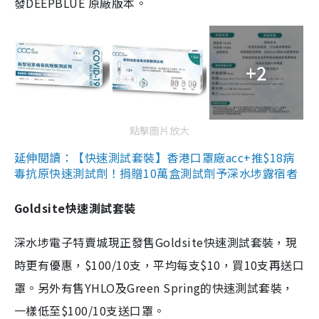
發DEEPBLUE 原廠版本。
+2
點擊圖片放大
延伸閱讀：【快速測試套裝】香港口罩廠acc+推$18病
毒抗原快速測試劑！捐贈10萬盒測試劑予深水埗露宿者
Goldsite快速測試套裝
深水埗電子特賣城現正發售Goldsite快速測試套裝，現
時更有優惠，$100/10支，平均每支$10，買10支再送口
罩。另外有售YHLO及Green Spring的快速測試套裝，
一樣低至$100/10支送口罩。