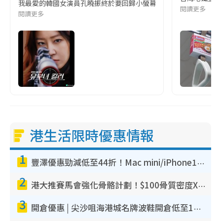
我最愛的韓國女演員孔曉振終於要回歸小螢幕啦!這次的劇本改編自同名
閱讀更多
閱讀更多
港生活限時優惠情報
1
豐澤優惠勁減低至44折！Mac mini/iPhone17Pro大減價！廚房家電$220起
2
港大推賽馬會強化骨骼計劃！$100骨質密度X光檢查 完成免費運動訓練送超市禮券！附參加資格
3
開倉優惠 | 尖沙咀海港城名牌波鞋開倉低至1折！On鞋$899起／Joy&Peace鞋履$98起