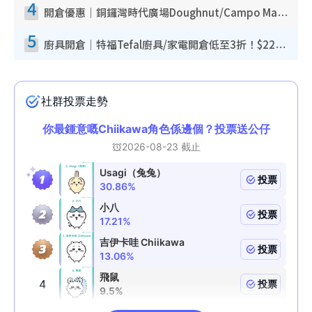
4
開倉優惠｜銅鑼灣時代廣場Doughnut/Campo Marzio開倉低至1折！背囊、書包、手袋劈價$200起
5
廚具開倉｜特福Tefal廚具/家電開倉低至3折！$220起買平底鍋/炒鑊/湯煲！電飯煲/吸塵機/燙斗$418起