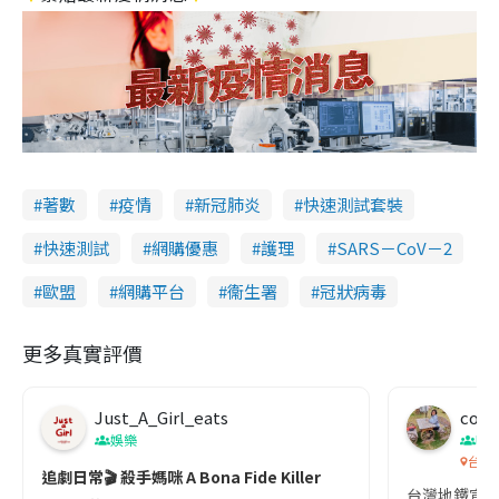
著數
疫情
新冠肺炎
快速測試套裝
快速測試
網購優惠
護理
SARS－CoV－2
歐盟
網購平台
衞生署
冠狀病毒
更多真實評價
Just_A_Girl_eats
co c
娛樂
吹
台灣
追劇日常🎬 殺手媽咪 A Bona Fide Killer
台灣地鐵宣