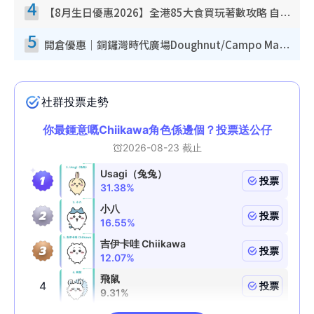
4
【8月生日優惠2026】全港85大食買玩著數攻略 自助餐/火鍋放題同行免費＋誠品/DONKI送現金券
5
開倉優惠｜銅鑼灣時代廣場Doughnut/Campo Marzio開倉低至1折！背囊、書包、手袋劈價$200起