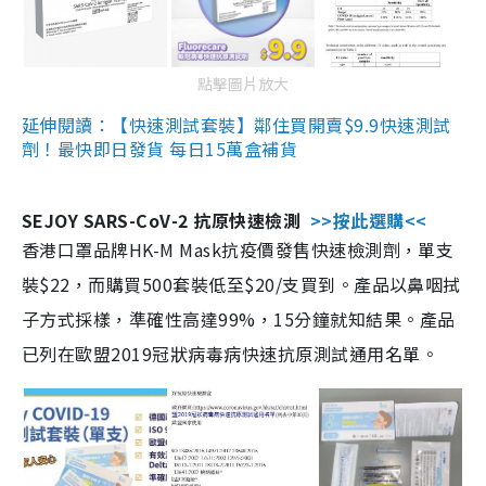
點擊圖片放大
延伸閱讀：【快速測試套裝】鄰住買開賣$9.9快速測試
劑！最快即日發貨 每日15萬盒補貨
SEJOY SARS-CoV-2 抗原快速檢測
>>按此選購<<
香港口罩品牌HK-M Mask抗疫價發售快速檢測劑，單支
裝$22，而購買500套裝低至$20/支買到。產品以鼻咽拭
子方式採樣，準確性高達99%，15分鐘就知結果。產品
已列在歐盟2019冠狀病毒病快速抗原測試通用名單。