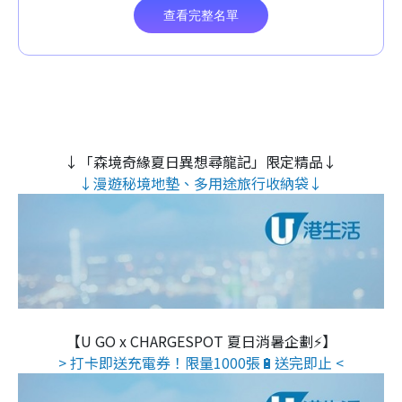
↓「森境奇緣夏日異想尋龍記」限定精品↓
↓漫遊秘境地墊、多用途旅行收納袋↓
【U GO x CHARGESPOT 夏日消暑企劃⚡】
> 打卡即送充電券！限量1000張🔋送完即止 <