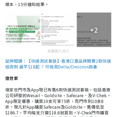
樣本，15分鐘知結果。
+2
點擊圖片放大
延伸閱讀：【快速測試套裝】香港口罩品牌開賣2款快速
檢測劑 最平$18起 ！可檢測Delta/Omicron病毒
億世家
億家世門市及App現已有售6款快速測試套裝，包括香港
公司研發的Wesail、Goldsite、Safecare、及V-Chek。
App限定優惠，購買10支可享75折，而門市則10支8
折。現凡於App購買Safecare及Goldsite，售價低至
$186.7，平均每支只需$18.6就買到。V-Chek門市購買