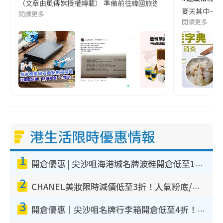
（文章由風傳媒授權轉載） 準備前往韓國旅遊的民眾，近期要特別留
夏天其中一種時
閱讀更多
閱讀更多
港生活限時優惠情報
1
開倉優惠 | 尖沙咀海港城名牌波鞋開倉低至1折！On鞋$899起／Joy&Peace鞋履$98起
2
CHANEL美妝限時減價低至3折！人氣粉底/唇膏/精華液低至$275！COCO香水都有平
3
開倉優惠｜尖沙咀名牌行李箱開倉低至4折！一連5日 American Tourister/ace./Hallmark $200起！