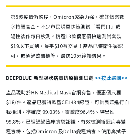
第5波疫情仍嚴峻，Omicron感染力強，確診個案數
字持續高企。不少市民購買快速測試「看門口」或
陽性後作每日檢測。精選13款優惠價快速測試套裝
$19以下買到，最平$10有交易！產品已獲衛生署認
可，或通過歐盟標準，最快10分鐘知結果。
DEEPBLUE 新型冠狀病毒抗原檢測試劑
>>按此選購<<
產品現時於HK Medical Mask官網有售，優惠價只要
$18/件。產品已獲得歐盟CE1434認證，可供民眾進行自
我檢測。準確度 99.03%、靈敏度96.4%、特異性
99.8%，已經通過臨床實驗認證，有效檢測新冠病毒變
種毒株，包括Omicron 及Delta變種病毒。使用鼻拭子