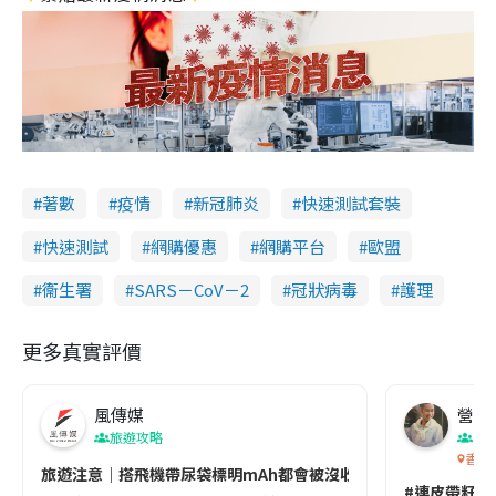
著數
疫情
新冠肺炎
快速測試套裝
快速測試
網購優惠
網購平台
歐盟
衞生署
SARS－CoV－2
冠狀病毒
護理
更多真實評價
風傳媒
營養教
旅遊攻略
生
香港
旅遊注意｜搭飛機帶尿袋標明mAh都會被沒收😱出發前切記檢查「1
#連皮帶籽都