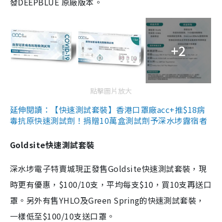
發DEEPBLUE 原廠版本。
+2
點擊圖片放大
延伸閱讀：【快速測試套裝】香港口罩廠acc+推$18病
毒抗原快速測試劑！捐贈10萬盒測試劑予深水埗露宿者
Goldsite快速測試套裝
深水埗電子特賣城現正發售Goldsite快速測試套裝，現
時更有優惠，$100/10支，平均每支$10，買10支再送口
罩。另外有售YHLO及Green Spring的快速測試套裝，
一樣低至$100/10支送口罩。