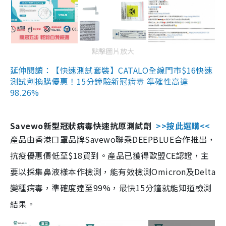
點擊圖片放大
延伸閱讀：【快速測試套裝】CATALO全線門市$16快速
測試劑換購優惠！15分鐘驗新冠病毒 準確性高達
98.26%
Savewo新型冠狀病毒快速抗原測試劑
>>按此選購<<
產品由香港口罩品牌Savewo聯乘DEEPBLUE合作推出，
抗疫優惠價低至$18買到。產品已獲得歐盟CE認證，主
要以採集鼻液樣本作檢測，能有效檢測Omicron及Delta
變種病毒，準確度達至99%，最快15分鐘就能知道檢測
結果。