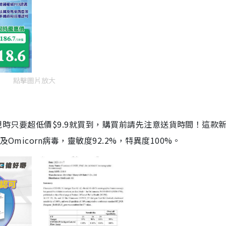
點擊圖片放大
劑，現時只要超低價$9.9就買到，購買前請先注意送貨時間！這款
Omicorn病毒，靈敏度92.2%，特異度100%。