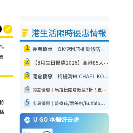
港生活限時優惠情報
1
作
長者優惠｜OK便利店推樂悠咭優惠！買麵包/牛奶/保健品拍卡即減
標
2
【8月生日優惠2026】全港85大食買玩著數攻略 自助餐/火鍋放題同行免費＋誠品/DONKI送現金券
3
開倉優惠｜銅鑼灣MICHAEL KORS開倉低至17折！直擊$500起買手袋/銀包/鞋款 必買經典Jet Set系列
4
開倉優惠｜馬拉松開倉低至3折！直擊$99起買adidas／New Balance／Puma鞋款 STANLEY保溫杯劈價至$119起
5
我檢
廚具優惠｜普樂氏/意美廚/Buffalo廚具低至3折！$89起買煎鍋／炒鑊／個人鍋 同場小家電激減至$99起
包括
U GO 本週好去處