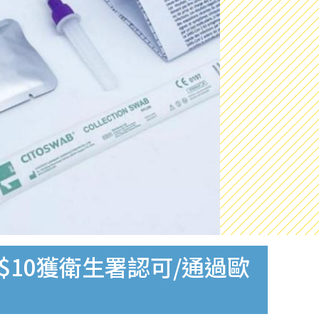
$10獲衛生署認可/通過歐