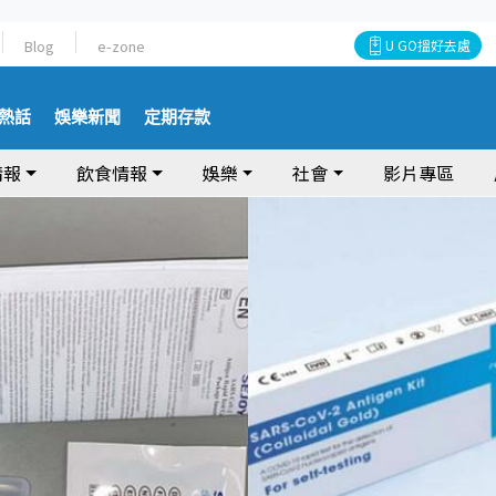
Blog
e-zone
U GO搵好去處
熱話
娛樂新聞
定期存款
情報
飲食情報
娛樂
社會
影片專區