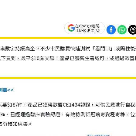
在Google追蹤
《UHK 港生活》
診個案數字持續高企。不少市民購買快速測試「看門口」或陽性後
以下買到，最平$10有交易！產品已獲衛生署認可，或通過歐盟
選購<<
惠價只要$18/件。產品已獲得歐盟CE1434認證，可供民眾進行自
性99.8%，已經通過臨床實驗認證，有效檢測新冠病毒變種毒株，
，15分鐘知結果。