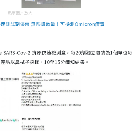
點擊圖片放大
測試劑優惠 無限購數量！可檢測Omicron病毒
are SARS-Cov-2 抗原快速檢測盒，每20劑獨立包裝為1個單位
5。產品以鼻拭子採樣，10至15分鐘知結果。