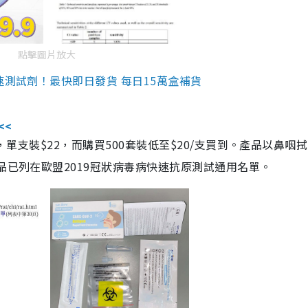
點擊圖片放大
速測試劑！最快即日發貨 每日15萬盒補貨
<<
，單支裝$22，而購買500套裝低至$20/支買到。產品以鼻咽
品已列在歐盟2019冠狀病毒病快速抗原測試通用名單。