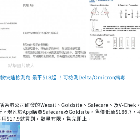
點擊圖片放大
檢測劑 最平$18起 ！可檢測Delta/Omicron病毒
研發的Wesail、Goldsite、Safecare、及V-Chek。
凡於App購買Safecare及Goldsite，售價低至$186.7
均不用$17.9就買到，數量有限，售完即止。