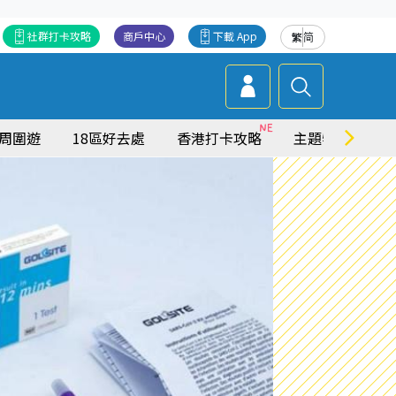
社群打卡攻略
商戶中心
下載 App
繁
简
周圍遊
18區好去處
香港打卡攻略
主題特集