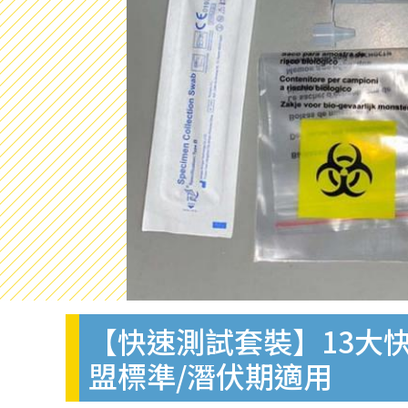
【快速測試套裝】13大快
盟標準/潛伏期適用