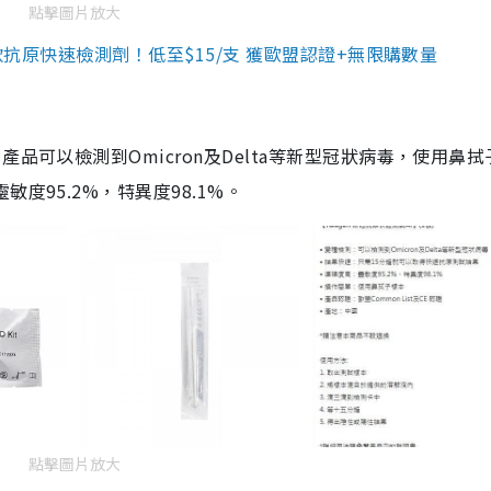
點擊圖片放大
3款抗原快速檢測劑！低至$15/支 獲歐盟認證+無限購數量
品可以檢測到Omicron及Delta等新型冠狀病毒，使用鼻拭
度95.2%，特異度98.1%。
點擊圖片放大