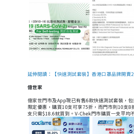
延伸閱讀：【快速測試套裝】香港口罩品牌開賣2款快速
億世家
億家世門市及App現已有售6款快速測試套裝，包括香港公司
限定優惠，購買10支可享75折，而門市則10支8折。現
支只需$18.6就買到。V-Chek門市購買一支平